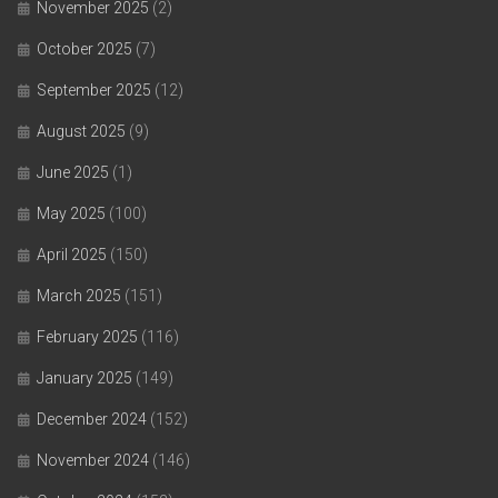
November 2025
(2)
October 2025
(7)
September 2025
(12)
August 2025
(9)
June 2025
(1)
May 2025
(100)
April 2025
(150)
March 2025
(151)
February 2025
(116)
January 2025
(149)
December 2024
(152)
November 2024
(146)