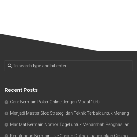
Recent Posts
Cara Bermain Poker Online dengan Modal 10rb
Menjadi Master Slot: Strategi dan Teknik Terbaik untuk Menang
Manfaat Bermain Nomor Togel untuk Menambah Penghasilan
Keuntungan Bermain Live Casino Online dibandingkan Casino