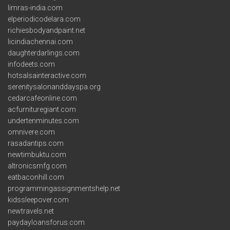
limras-india.com
elperiodicodelara.com
richiesbodyandpaint.net
licindiachennai.com
daughterdarlings.com
infodeets.com
hotsalsainteractive.com
serenitysalonanddayspa.org
cedarcafeonline.com
acfurnituregiant.com
undertenminutes.com
omnivere.com
rasadantips.com
newtimbuktu.com
altronicsmfg.com
eatbaconhill.com
programmingassignmentshelp.net
kidssleepover.com
newtravels.net
paydayloansforus.com