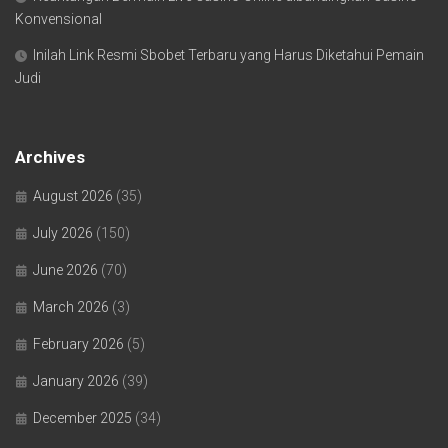
Konvensional
Inilah Link Resmi Sbobet Terbaru yang Harus Diketahui Pemain
Judi
Archives
August 2026
(35)
July 2026
(150)
June 2026
(70)
March 2026
(3)
February 2026
(5)
January 2026
(39)
December 2025
(34)