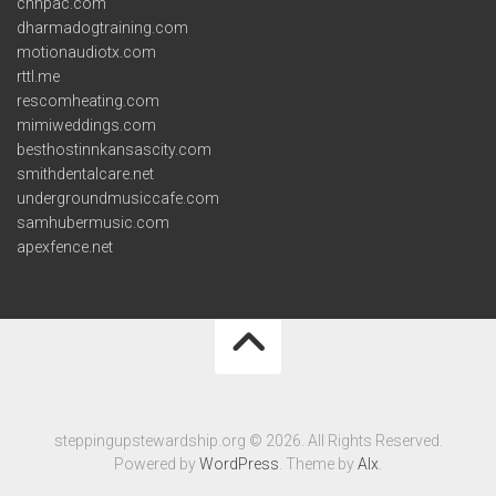
chhpac.com
dharmadogtraining.com
motionaudiotx.com
rttl.me
rescomheating.com
mimiweddings.com
besthostinnkansascity.com
smithdentalcare.net
undergroundmusiccafe.com
samhubermusic.com
apexfence.net
steppingupstewardship.org © 2026. All Rights Reserved.
Powered by
WordPress
. Theme by
Alx
.