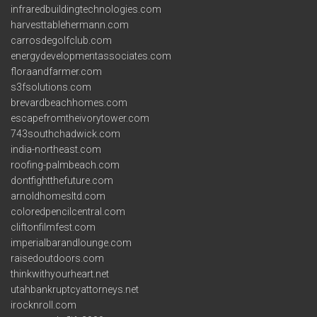
infraredbuildingtechnologies.com
harvesttablehermann.com
carrosdegolfclub.com
energydevelopmentassociates.com
floraandfarmer.com
s3fsolutions.com
brevardbeachhomes.com
escapefromtheivorytower.com
743southchadwick.com
india-northeast.com
roofing-palmbeach.com
dontfightthefuture.com
arnoldhomesltd.com
coloredpencilcentral.com
cliftonfilmfest.com
imperialbarandlounge.com
raisedoutdoors.com
thinkwithyourheart.net
utahbankruptcyattorneys.net
irocknroll.com