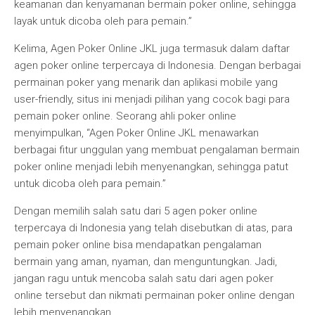
keamanan dan kenyamanan bermain poker online, sehingga
layak untuk dicoba oleh para pemain.”
Kelima, Agen Poker Online JKL juga termasuk dalam daftar
agen poker online terpercaya di Indonesia. Dengan berbagai
permainan poker yang menarik dan aplikasi mobile yang
user-friendly, situs ini menjadi pilihan yang cocok bagi para
pemain poker online. Seorang ahli poker online
menyimpulkan, “Agen Poker Online JKL menawarkan
berbagai fitur unggulan yang membuat pengalaman bermain
poker online menjadi lebih menyenangkan, sehingga patut
untuk dicoba oleh para pemain.”
Dengan memilih salah satu dari 5 agen poker online
terpercaya di Indonesia yang telah disebutkan di atas, para
pemain poker online bisa mendapatkan pengalaman
bermain yang aman, nyaman, dan menguntungkan. Jadi,
jangan ragu untuk mencoba salah satu dari agen poker
online tersebut dan nikmati permainan poker online dengan
lebih menyenangkan.