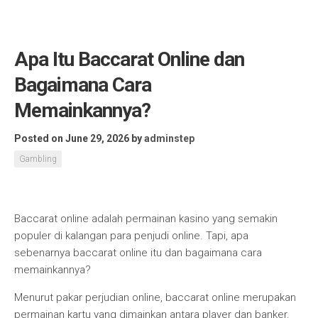
Apa Itu Baccarat Online dan
Bagaimana Cara
Memainkannya?
Posted on June 29, 2026
by
adminstep
Gambling
Baccarat online adalah permainan kasino yang semakin
populer di kalangan para penjudi online. Tapi, apa
sebenarnya baccarat online itu dan bagaimana cara
memainkannya?
Menurut pakar perjudian online, baccarat online merupakan
permainan kartu yang dimainkan antara player dan banker.