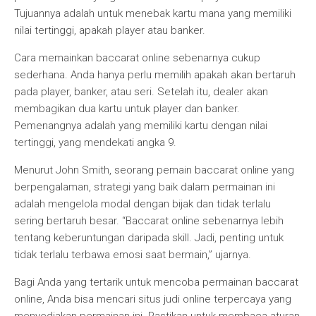
Tujuannya adalah untuk menebak kartu mana yang memiliki
nilai tertinggi, apakah player atau banker.
Cara memainkan baccarat online sebenarnya cukup
sederhana. Anda hanya perlu memilih apakah akan bertaruh
pada player, banker, atau seri. Setelah itu, dealer akan
membagikan dua kartu untuk player dan banker.
Pemenangnya adalah yang memiliki kartu dengan nilai
tertinggi, yang mendekati angka 9.
Menurut John Smith, seorang pemain baccarat online yang
berpengalaman, strategi yang baik dalam permainan ini
adalah mengelola modal dengan bijak dan tidak terlalu
sering bertaruh besar. “Baccarat online sebenarnya lebih
tentang keberuntungan daripada skill. Jadi, penting untuk
tidak terlalu terbawa emosi saat bermain,” ujarnya.
Bagi Anda yang tertarik untuk mencoba permainan baccarat
online, Anda bisa mencari situs judi online terpercaya yang