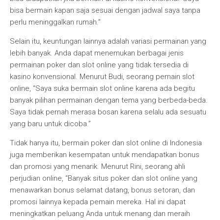
bisa bermain kapan saja sesuai dengan jadwal saya tanpa
perlu meninggalkan rumah.”
Selain itu, keuntungan lainnya adalah variasi permainan yang
lebih banyak. Anda dapat menemukan berbagai jenis
permainan poker dan slot online yang tidak tersedia di
kasino konvensional. Menurut Budi, seorang pemain slot
online, “Saya suka bermain slot online karena ada begitu
banyak pilihan permainan dengan tema yang berbeda-beda.
Saya tidak pernah merasa bosan karena selalu ada sesuatu
yang baru untuk dicoba.”
Tidak hanya itu, bermain poker dan slot online di Indonesia
juga memberikan kesempatan untuk mendapatkan bonus
dan promosi yang menarik. Menurut Rini, seorang ahli
perjudian online, “Banyak situs poker dan slot online yang
menawarkan bonus selamat datang, bonus setoran, dan
promosi lainnya kepada pemain mereka. Hal ini dapat
meningkatkan peluang Anda untuk menang dan meraih