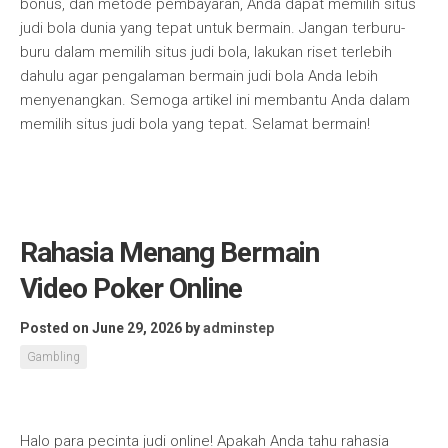
bonus, dan metode pembayaran, Anda dapat memilih situs
judi bola dunia yang tepat untuk bermain. Jangan terburu-
buru dalam memilih situs judi bola, lakukan riset terlebih
dahulu agar pengalaman bermain judi bola Anda lebih
menyenangkan. Semoga artikel ini membantu Anda dalam
memilih situs judi bola yang tepat. Selamat bermain!
Rahasia Menang Bermain
Video Poker Online
Posted on June 29, 2026
by
adminstep
Gambling
Halo para pecinta judi online! Apakah Anda tahu rahasia