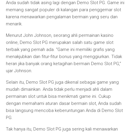
Anda sudah tidak asing lagi dengan Demo Slot PG. Game ini
memang sangat populer di kalangan para penggemar slot
karena menawarkan pengalaman bermain yang seru dan
menarik.
Menurut John Johnson, seorang ahli permainan kasino
online, Demo Slot PG merupakan salah satu game slot
terbaik yang pernah ada. “Game ini memiliki grafis yang
menakjubkan dan fitur-fitur bonus yang menggiurkan. Tidak
heran jika banyak orang ketagihan bermain Demo Slot PG,”
ujar Johnson.
Selain itu, Demo Slot PG juga dikenal sebagai game yang
mudah dimainkan. Anda tidak perlu menjadi ahli dalam
permainan slot untuk bisa menikmati game ini. Cukup
dengan memahami aturan dasar bermain slot, Anda sudah
bisa langsung mencoba keberuntungan Anda di Demo Slot
PG.
Tak hanya itu, Demo Slot PG juga sering kali menawarkan