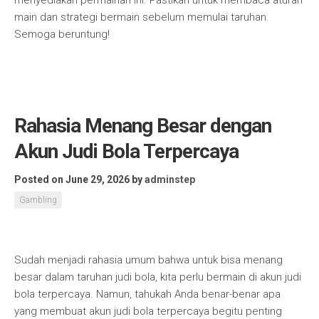
menyediakan permainan ini. Pastikan untuk membaca aturan
main dan strategi bermain sebelum memulai taruhan.
Semoga beruntung!
Rahasia Menang Besar dengan
Akun Judi Bola Terpercaya
Posted on June 29, 2026
by
adminstep
Gambling
Sudah menjadi rahasia umum bahwa untuk bisa menang
besar dalam taruhan judi bola, kita perlu bermain di akun judi
bola terpercaya. Namun, tahukah Anda benar-benar apa
yang membuat akun judi bola terpercaya begitu penting