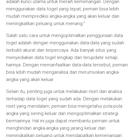
adalah kunci utama untuk meraih kemenangan. Dengan
menggunakan data togel yang tepat, pemain bisa lebih
mudah memprediksi angka-angka yang akan keluar dan
meningkatkan peluang untuk menang.”
Salah satu cara untuk mengoptimalkan penggunaan data
togel adalah dengan menggunakan data-data yang sudah
terbukti akurat dan terpercaya. Ada banyak situs yang
menyediakan data togel lengkap dan terupdate setiap
harinya. Dengan memanfaatkan data-data tersebut, pemain
bisa lebih mudah menganalisa dan merumuskan angka-
angka yang akan keluar.
Selain itu, penting juga untuk melakukan riset dan analisa
terhadap data togel yang sudah ada. Dengan melakukan
riset yang mendalam, pemain bisa mengetahui pola-pola
angka yang sering keluar dan mengoptimalkan strategi
bermainnya. Hal ini juga dapat membantu pemain untuk
menghindari angka-angka yang jarang keluar dan
meningkatkan peluang untuk mendapatkan kemenangan.