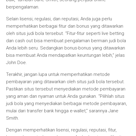
berpengalaman.
Selain lisensi, regulasi, dan reputasi, Anda juga perlu
memperhatikan berbagai fitur dan bonus yang ditawarkan
oleh situs judi bola tersebut. “Fitur-fitur seperti live betting
dan cash out bisa membuat pengalaman bermain judi bola
Anda lebih seru. Sedangkan bonus-bonus yang ditawarkan
bisa membuat Anda mendapatkan keuntungan lebih,” jelas
John Doe.
Terakhir, jangan lupa untuk memperhatikan metode
pembayaran yang ditawarkan oleh situs judi bola tersebut.
Pastikan situs tersebut menyediakan metode pembayaran
yang aman dan nyaman untuk Anda gunakan. “Pilihlah situs
judi bola yang menyediakan berbagai metode pembayaran,
mulai dari transfer bank hingga e-wallet,” sarannya Jane
Smith.
Dengan memperhatikan lisensi, regulasi, reputasi, fitur,