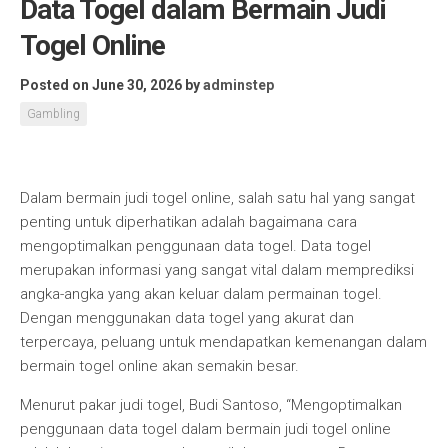
Data Togel dalam Bermain Judi
Togel Online
Posted on June 30, 2026
by
adminstep
Gambling
Dalam bermain judi togel online, salah satu hal yang sangat
penting untuk diperhatikan adalah bagaimana cara
mengoptimalkan penggunaan data togel. Data togel
merupakan informasi yang sangat vital dalam memprediksi
angka-angka yang akan keluar dalam permainan togel.
Dengan menggunakan data togel yang akurat dan
terpercaya, peluang untuk mendapatkan kemenangan dalam
bermain togel online akan semakin besar.
Menurut pakar judi togel, Budi Santoso, “Mengoptimalkan
penggunaan data togel dalam bermain judi togel online