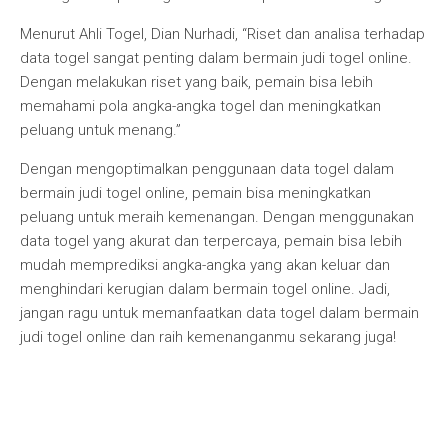
Menurut Ahli Togel, Dian Nurhadi, “Riset dan analisa terhadap
data togel sangat penting dalam bermain judi togel online.
Dengan melakukan riset yang baik, pemain bisa lebih
memahami pola angka-angka togel dan meningkatkan
peluang untuk menang.”
Dengan mengoptimalkan penggunaan data togel dalam
bermain judi togel online, pemain bisa meningkatkan
peluang untuk meraih kemenangan. Dengan menggunakan
data togel yang akurat dan terpercaya, pemain bisa lebih
mudah memprediksi angka-angka yang akan keluar dan
menghindari kerugian dalam bermain togel online. Jadi,
jangan ragu untuk memanfaatkan data togel dalam bermain
judi togel online dan raih kemenanganmu sekarang juga!