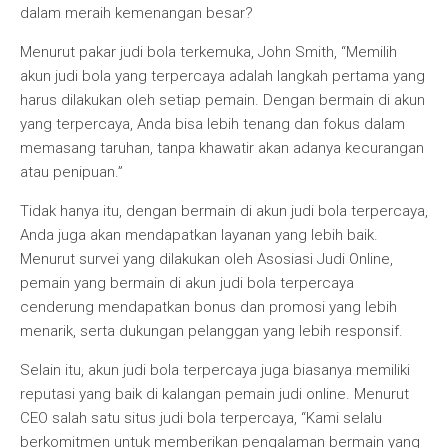
dalam meraih kemenangan besar?
Menurut pakar judi bola terkemuka, John Smith, “Memilih
akun judi bola yang terpercaya adalah langkah pertama yang
harus dilakukan oleh setiap pemain. Dengan bermain di akun
yang terpercaya, Anda bisa lebih tenang dan fokus dalam
memasang taruhan, tanpa khawatir akan adanya kecurangan
atau penipuan.”
Tidak hanya itu, dengan bermain di akun judi bola terpercaya,
Anda juga akan mendapatkan layanan yang lebih baik.
Menurut survei yang dilakukan oleh Asosiasi Judi Online,
pemain yang bermain di akun judi bola terpercaya
cenderung mendapatkan bonus dan promosi yang lebih
menarik, serta dukungan pelanggan yang lebih responsif.
Selain itu, akun judi bola terpercaya juga biasanya memiliki
reputasi yang baik di kalangan pemain judi online. Menurut
CEO salah satu situs judi bola terpercaya, “Kami selalu
berkomitmen untuk memberikan pengalaman bermain yang