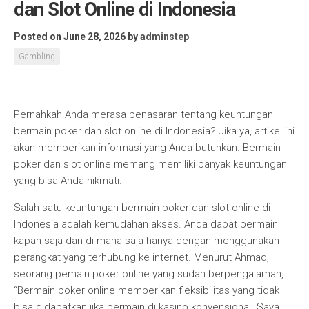
dan Slot Online di Indonesia
Posted on June 28, 2026
by
adminstep
Gambling
Pernahkah Anda merasa penasaran tentang keuntungan
bermain poker dan slot online di Indonesia? Jika ya, artikel ini
akan memberikan informasi yang Anda butuhkan. Bermain
poker dan slot online memang memiliki banyak keuntungan
yang bisa Anda nikmati.
Salah satu keuntungan bermain poker dan slot online di
Indonesia adalah kemudahan akses. Anda dapat bermain
kapan saja dan di mana saja hanya dengan menggunakan
perangkat yang terhubung ke internet. Menurut Ahmad,
seorang pemain poker online yang sudah berpengalaman,
“Bermain poker online memberikan fleksibilitas yang tidak
bisa didapatkan jika bermain di kasino konvensional. Saya