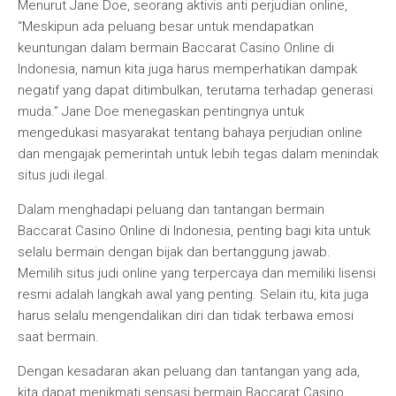
Menurut Jane Doe, seorang aktivis anti perjudian online,
“Meskipun ada peluang besar untuk mendapatkan
keuntungan dalam bermain Baccarat Casino Online di
Indonesia, namun kita juga harus memperhatikan dampak
negatif yang dapat ditimbulkan, terutama terhadap generasi
muda.” Jane Doe menegaskan pentingnya untuk
mengedukasi masyarakat tentang bahaya perjudian online
dan mengajak pemerintah untuk lebih tegas dalam menindak
situs judi ilegal.
Dalam menghadapi peluang dan tantangan bermain
Baccarat Casino Online di Indonesia, penting bagi kita untuk
selalu bermain dengan bijak dan bertanggung jawab.
Memilih situs judi online yang terpercaya dan memiliki lisensi
resmi adalah langkah awal yang penting. Selain itu, kita juga
harus selalu mengendalikan diri dan tidak terbawa emosi
saat bermain.
Dengan kesadaran akan peluang dan tantangan yang ada,
kita dapat menikmati sensasi bermain Baccarat Casino