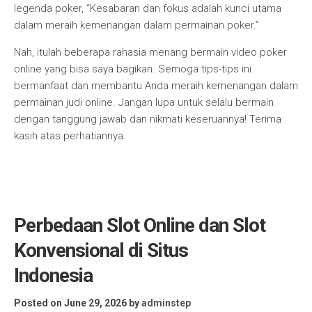
legenda poker, “Kesabaran dan fokus adalah kunci utama
dalam meraih kemenangan dalam permainan poker.”
Nah, itulah beberapa rahasia menang bermain video poker
online yang bisa saya bagikan. Semoga tips-tips ini
bermanfaat dan membantu Anda meraih kemenangan dalam
permainan judi online. Jangan lupa untuk selalu bermain
dengan tanggung jawab dan nikmati keseruannya! Terima
kasih atas perhatiannya.
Perbedaan Slot Online dan Slot
Konvensional di Situs
Indonesia
Posted on June 29, 2026
by
adminstep