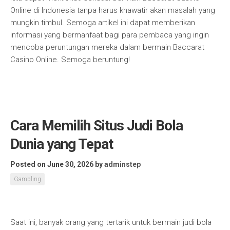
Online di Indonesia tanpa harus khawatir akan masalah yang
mungkin timbul. Semoga artikel ini dapat memberikan
informasi yang bermanfaat bagi para pembaca yang ingin
mencoba peruntungan mereka dalam bermain Baccarat
Casino Online. Semoga beruntung!
Cara Memilih Situs Judi Bola
Dunia yang Tepat
Posted on June 30, 2026
by
adminstep
Gambling
Saat ini, banyak orang yang tertarik untuk bermain judi bola