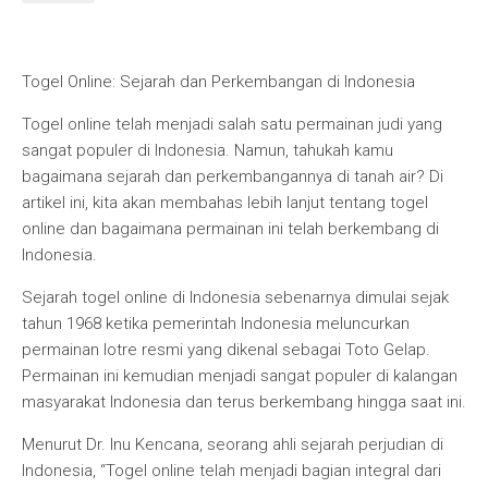
Togel Online: Sejarah dan Perkembangan di Indonesia
Togel online telah menjadi salah satu permainan judi yang
sangat populer di Indonesia. Namun, tahukah kamu
bagaimana sejarah dan perkembangannya di tanah air? Di
artikel ini, kita akan membahas lebih lanjut tentang togel
online dan bagaimana permainan ini telah berkembang di
Indonesia.
Sejarah togel online di Indonesia sebenarnya dimulai sejak
tahun 1968 ketika pemerintah Indonesia meluncurkan
permainan lotre resmi yang dikenal sebagai Toto Gelap.
Permainan ini kemudian menjadi sangat populer di kalangan
masyarakat Indonesia dan terus berkembang hingga saat ini.
Menurut Dr. Inu Kencana, seorang ahli sejarah perjudian di
Indonesia, “Togel online telah menjadi bagian integral dari