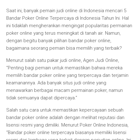
Saat ini, banyak pemain judi online di Indonesia mencari 5
Bandar Poker Online Terpercaya di Indonesia Tahun Ini. Hal
ini tidaklah mengherankan mengingat popularitas permainan
poker online yang terus meningkat di tanah air. Namun,
dengan begitu banyak pilihan bandar poker online,
bagaimana seorang pemain bisa memilih yang terbaik?
Menurut salah satu pakar judi online, Agen Judi Online,
“Penting bagi pemain untuk memastikan bahwa mereka
memilih bandar poker online yang terpercaya dan terjamin
keamanannya. Ada banyak situs judi online yang
menawarkan berbagai macam permainan poker, namun
tidak semuanya dapat dipercaya.”
Salah satu cara untuk memastikan kepercayaan sebuah
bandar poker online adalah dengan melihat reputasi dan
lisensi resmi yang dimiliki. Menurut Poker Online Indonesia,
“Bandar poker online terpercaya biasanya memiliki lisensi