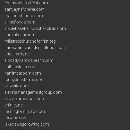
fergusonstreetfest.com
samjayneforever.com
matthurstphoto.com
alltheflorida.com
insidebaseballcoachesclinic.com
carsinkauai.com
millstreetchurchofchrist.org
parasailingvacadestinflorida.com
pride-realty.net
alphadynamicshealth.com
flutterbylash.com
hanlintearoom.com
funnyduckfarms.com
jenwaite.com
elevatemanagementgroup.com
leroyzimmerman.com
drfinley.net
flemingfamilylaw.com
rnrwine.com
lakeoswegorowing.com