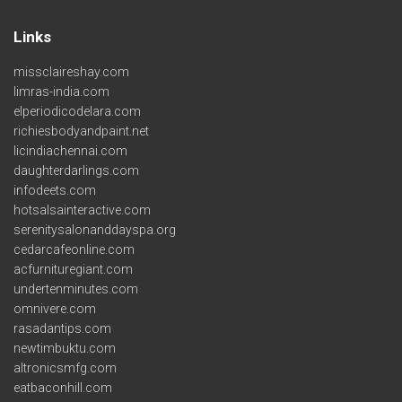
Links
missclaireshay.com
limras-india.com
elperiodicodelara.com
richiesbodyandpaint.net
licindiachennai.com
daughterdarlings.com
infodeets.com
hotsalsainteractive.com
serenitysalonanddayspa.org
cedarcafeonline.com
acfurnituregiant.com
undertenminutes.com
omnivere.com
rasadantips.com
newtimbuktu.com
altronicsmfg.com
eatbaconhill.com