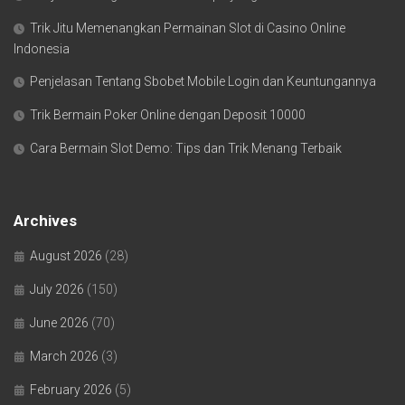
Trik Jitu Memenangkan Permainan Slot di Casino Online
Indonesia
Penjelasan Tentang Sbobet Mobile Login dan Keuntungannya
Trik Bermain Poker Online dengan Deposit 10000
Cara Bermain Slot Demo: Tips dan Trik Menang Terbaik
Archives
August 2026
(28)
July 2026
(150)
June 2026
(70)
March 2026
(3)
February 2026
(5)