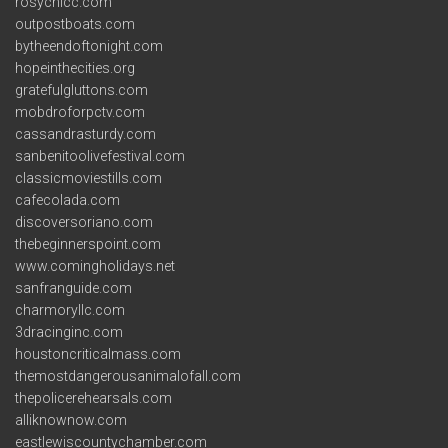
rosychicc.com
outpostboats.com
bytheendoftonight.com
hopeinthecities.org
gratefulgluttons.com
mobdroforpctv.com
cassandrasturdy.com
sanbenitoolivefestival.com
classicmoviestills.com
cafecolada.com
discoversoriano.com
thebeginnerspoint.com
www.comingholidays.net
sanfranguide.com
charmoryllc.com
3dracinginc.com
houstoncriticalmass.com
themostdangerousanimalofall.com
thepolicerehearsals.com
alliknownow.com
eastlewiscountychamber.com