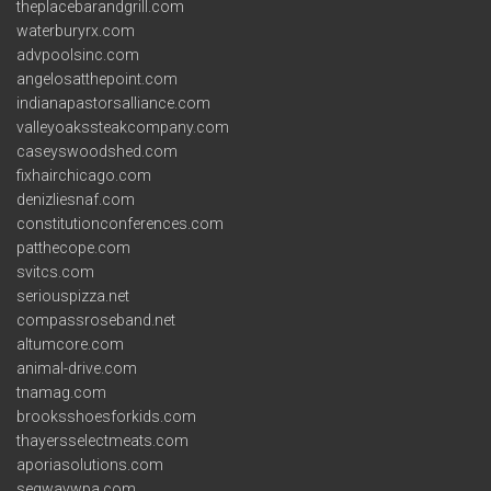
theplacebarandgrill.com
waterburyrx.com
advpoolsinc.com
angelosatthepoint.com
indianapastorsalliance.com
valleyoakssteakcompany.com
caseyswoodshed.com
fixhairchicago.com
denizliesnaf.com
constitutionconferences.com
patthecope.com
svitcs.com
seriouspizza.net
compassroseband.net
altumcore.com
animal-drive.com
tnamag.com
brooksshoesforkids.com
thayersselectmeats.com
aporiasolutions.com
segwaywpa.com