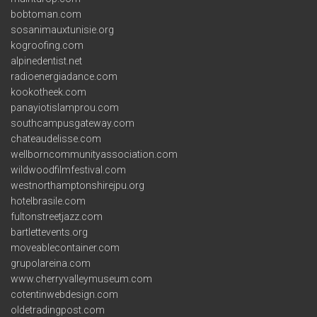
bobtoman.com
sosanimauxtunisie.org
kogroofing.com
alpinedentist.net
radioenergiadance.com
kookotheek.com
panayiotislamprou.com
southcampusgateway.com
chateaudelisse.com
wellborncommunityassociation.com
wildwoodfilmfestival.com
westnorthamptonshirejpu.org
hotelbrasile.com
fultonstreetjazz.com
bartlettevents.org
moveablecontainer.com
grupolareina.com
www.cherryvalleymuseum.com
cotentinwebdesign.com
oldetradingpost.com