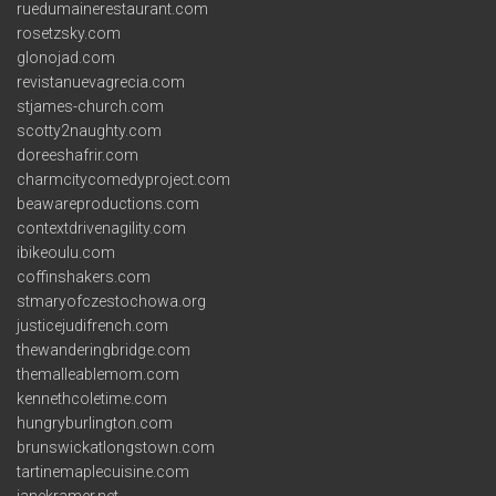
ruedumainerestaurant.com
rosetzsky.com
glonojad.com
revistanuevagrecia.com
stjames-church.com
scotty2naughty.com
doreeshafrir.com
charmcitycomedyproject.com
beawareproductions.com
contextdrivenagility.com
ibikeoulu.com
coffinshakers.com
stmaryofczestochowa.org
justicejudifrench.com
thewanderingbridge.com
themalleablemom.com
kennethcoletime.com
hungryburlington.com
brunswickatlongstown.com
tartinemaplecuisine.com
janekramer.net