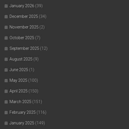
January 2026
(39)
December 2025
(34)
November 2025
(2)
October 2025
(7)
September 2025
(12)
August 2025
(9)
June 2025
(1)
May 2025
(100)
April 2025
(150)
March 2025
(151)
February 2025
(116)
January 2025
(149)