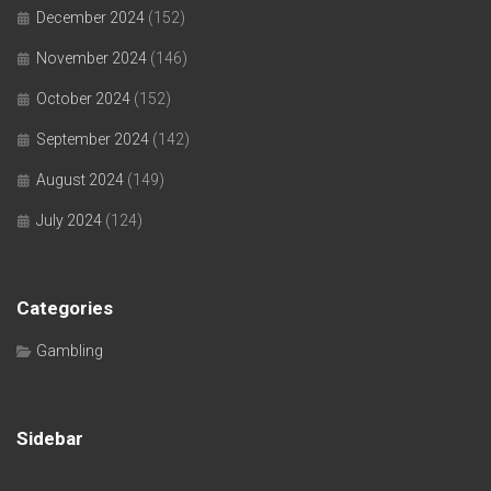
December 2024
(152)
November 2024
(146)
October 2024
(152)
September 2024
(142)
August 2024
(149)
July 2024
(124)
Categories
Gambling
Sidebar