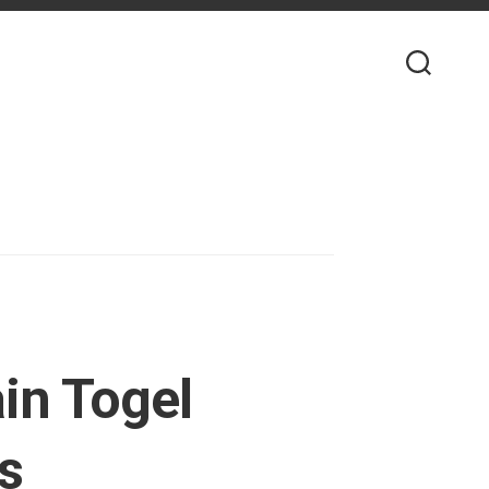
in Togel
s