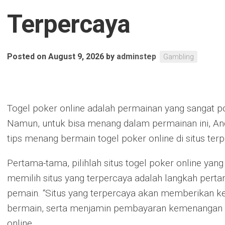
Terpercaya
Posted on August 9, 2026
by
adminstep
Gambling
Togel poker online adalah permainan yang sangat pop
Namun, untuk bisa menang dalam permainan ini, A
tips menang bermain togel poker online di situs ter
Pertama-tama, pilihlah situs togel poker online yang 
memilih situs yang terpercaya adalah langkah perta
pemain. “Situs yang terpercaya akan memberikan
bermain, serta menjamin pembayaran kemenangan pa
online.