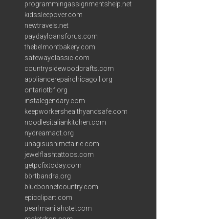
programmingassignmentshelp.net
kidssleepover.com
newtravels.net
paydayloansforus.com
thebelmontbakery.com
safewayclassic.com
countrysidewoodcrafts.com
appliancerepairchicagoil.org
ontariotbf.org
instalegendary.com
keepworkershealthyandsafe.com
noodlesitaliankitchen.com
nydreamact.org
unagisushimetairie.com
jewelflashtattoos.com
getpcfixtoday.com
bbrtbandra.org
bluebonnetcountry.com
epicclipart.com
pearlmanilahotel.com