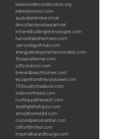
ladiesunderconstruction.org
bebeslectores.com
australiantimberoil.net
dinosfamilyrestaurant.net
infraredbuildingtechnologies.com
harvesttablehermann.com
carrosdegolfclub.com
energydevelopmentassociates.com
floraandfarmer.com
s3fsolutions.com
brevardbeachhomes.com
escapefromtheivorytower.com
743southchadwick.com
india-northeast.com
roofing-palmbeach.com
dontfightthefuture.com
arnoldhomesltd.com
coloredpencilcentral.com
cliftonfilmfest.com
imperialbarandlounge.com