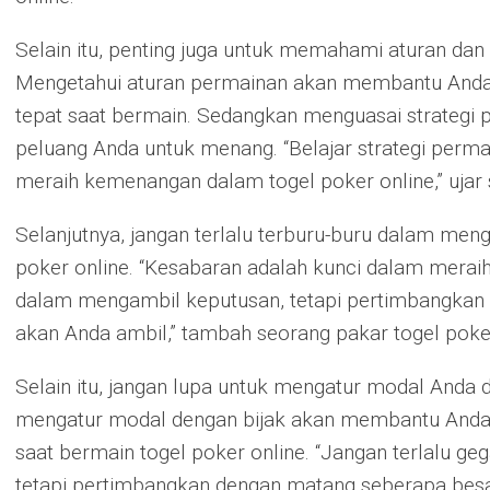
Selain itu, penting juga untuk memahami aturan dan 
Mengetahui aturan permainan akan membantu And
tepat saat bermain. Sedangkan menguasai strategi
peluang Anda untuk menang. “Belajar strategi perm
meraih kemenangan dalam togel poker online,” ujar 
Selanjutnya, jangan terlalu terburu-buru dalam men
poker online. “Kesabaran adalah kunci dalam mera
dalam mengambil keputusan, tetapi pertimbangkan 
akan Anda ambil,” tambah seorang pakar togel poker
Selain itu, jangan lupa untuk mengatur modal Anda d
mengatur modal dengan bijak akan membantu Anda 
saat bermain togel poker online. “Jangan terlalu 
tetapi pertimbangkan dengan matang seberapa bes