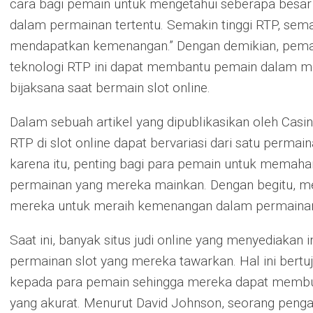
cara bagi pemain untuk mengetahui seberapa bes
dalam permainan tertentu. Semakin tinggi RTP, sem
mendapatkan kemenangan.” Dengan demikian, pem
teknologi RTP ini dapat membantu pemain dalam m
bijaksana saat bermain slot online.
Dalam sebuah artikel yang dipublikasikan oleh Casi
RTP di slot online dapat bervariasi dari satu permai
karena itu, penting bagi para pemain untuk memaham
permainan yang mereka mainkan. Dengan begitu, m
mereka untuk meraih kemenangan dalam permainan
Saat ini, banyak situs judi online yang menyediakan 
permainan slot yang mereka tawarkan. Hal ini bert
kepada para pemain sehingga mereka dapat membu
yang akurat. Menurut David Johnson, seorang pengam