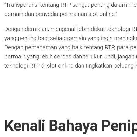
“Transparansi tentang RTP sangat penting dalam 
pemain dan penyedia permainan slot online.”
Dengan demikian, mengenal lebih dekat teknologi RT
yang penting bagi setiap pemain yang ingin menin
Dengan pemahaman yang baik tentang RTP, para p
bermain yang lebih cerdas dan terukur. Jadi, jangan 
teknologi RTP di slot online dan tingkatkan peluan
Kenali Bahaya Peni