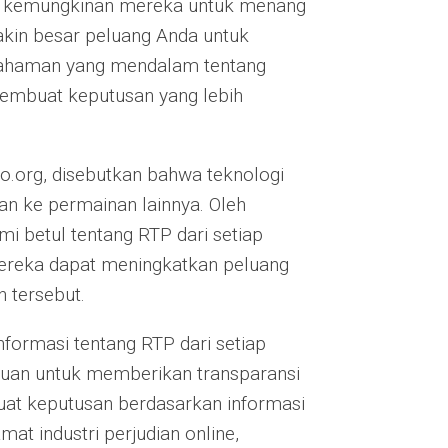
ar kemungkinan mereka untuk menang
akin besar peluang Anda untuk
ahaman yang mendalam tentang
embuat keputusan yang lebih
no.org, disebutkan bahwa teknologi
nan ke permainan lainnya. Oleh
i betul tentang RTP dari setiap
ereka dapat meningkatkan peluang
 tersebut.
informasi tentang RTP dari setiap
ujuan untuk memberikan transparansi
at keputusan berdasarkan informasi
at industri perjudian online,