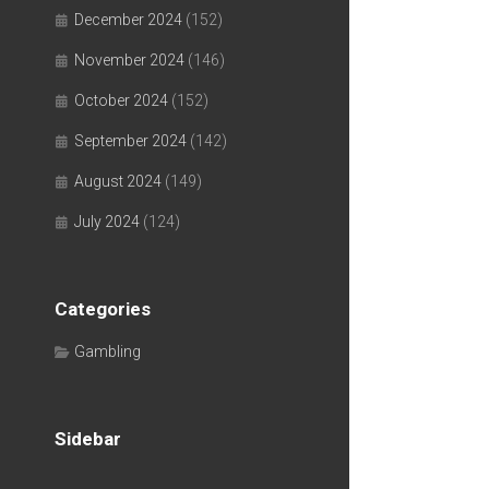
December 2024
(152)
November 2024
(146)
October 2024
(152)
September 2024
(142)
August 2024
(149)
July 2024
(124)
Categories
Gambling
Sidebar