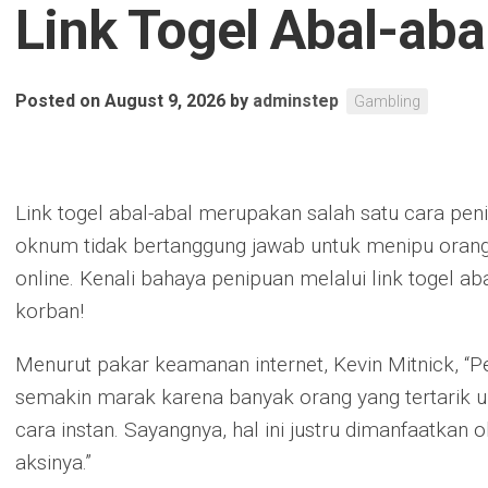
Link Togel Abal-aba
Posted on August 9, 2026
by
adminstep
Gambling
Link togel abal-abal merupakan salah satu cara pen
oknum tidak bertanggung jawab untuk menipu orang-
online. Kenali bahaya penipuan melalui link togel a
korban!
Menurut pakar keamanan internet, Kevin Mitnick, “Pe
semakin marak karena banyak orang yang tertarik 
cara instan. Sayangnya, hal ini justru dimanfaatkan
aksinya.”