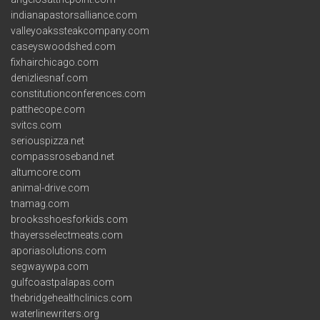
indianapastorsalliance.com
valleyoakssteakcompany.com
caseyswoodshed.com
fixhairchicago.com
denizliesnaf.com
constitutionconferences.com
patthecope.com
svitcs.com
seriouspizza.net
compassroseband.net
altumcore.com
animal-drive.com
tnamag.com
brooksshoesforkids.com
thayersselectmeats.com
aporiasolutions.com
segwaywpa.com
gulfcoastpalapas.com
thebridgehealthclinics.com
waterlinewriters.org