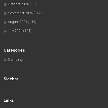
October 2024
(152)
September 2024
(142)
August 2024
(149)
July 2024
(124)
Categories
Gambling
Sidebar
Links