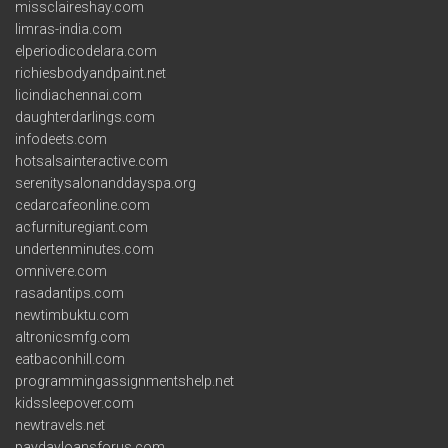
missclaireshay.com
limras-india.com
elperiodicodelara.com
richiesbodyandpaint.net
licindiachennai.com
daughterdarlings.com
infodeets.com
hotsalsainteractive.com
serenitysalonanddayspa.org
cedarcafeonline.com
acfurnituregiant.com
undertenminutes.com
omnivere.com
rasadantips.com
newtimbuktu.com
altronicsmfg.com
eatbaconhill.com
programmingassignmentshelp.net
kidssleepover.com
newtravels.net
paydayloansforus.com