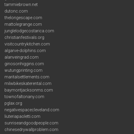
tammiebrown.net
dutonc.com
thelongescape.com
mattolegrange.com
junglelodgecostarica.com
christianfestivals.org
visitcountrykitchen.com
algarve-dolphins.com
alanveingrad.com
ginosonhiggins.com
wutungprinting.com
maritalsettlements.com
milwbikeskaterental.com
baymontjacksonms.com
townofaltonany.com
pglax.org
negativespacecleveland.com
liuteriapaoletti.com
sunriseandgoodpeople.com
chinesedrywallproblem.com