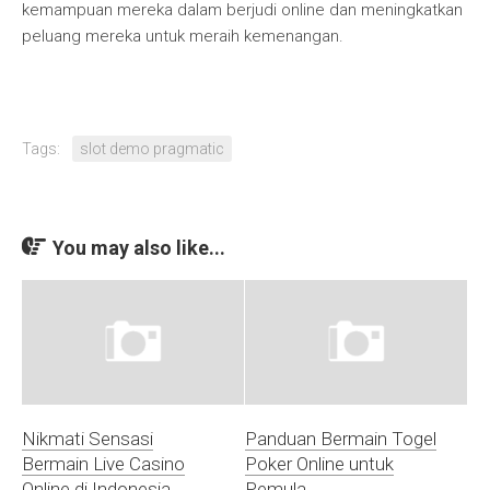
kemampuan mereka dalam berjudi online dan meningkatkan
peluang mereka untuk meraih kemenangan.
Tags:
slot demo pragmatic
You may also like...
Nikmati Sensasi
Panduan Bermain Togel
Bermain Live Casino
Poker Online untuk
Online di Indonesia
Pemula