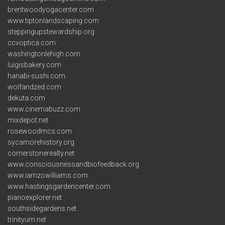
brentwoodyogacenter.com
www.tiptonlandscaping.com
steppingupstewardship.org
ccvoptica.com
washingtonlehigh.com
luigisbakery.com
hanabi-sushi.com
wolfandzed.com
dekuta.com
www.cinemabuzz.com
mixdepot.net
rosewoodmcs.com
sycamorehistory.org
cornerstonerealty.net
www.consciousnessandbiofeedback.org
www.iamzowilliams.com
www.hastingsgardencenter.com
pianoexplorer.net
southsidegardens.net
trinityum.net