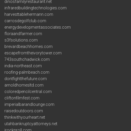
dinosfamilyrestaurant.net
infraredbuildingtechnologies.com
harvesttablehermann.com
carrosdegolfclub.com
energydevelopmentassociates.com
floraandfarmer.com
s3fsolutions.com
brevardbeachhomes.com
escapefromtheivorytower.com
743southchadwick.com
india-northeast.com
roofing-palmbeach.com
dontfightthefuture.com
arnoldhomesltd.com
coloredpencilcentral.com
cliftonfilmfest.com
imperialbarandlounge.com
raisedoutdoors.com
thinkwithyourheart.net
utahbankruptcyattorneys.net
irocknroll.com