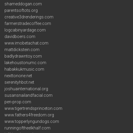
shameddogan.com
parentsoftots.org
creative3drenderings.com
farmerstradecoffee.com
logcabinyardage.com
davidboers.com
www.imobetachat.com
mattdickstein.com
badlydrawntoy.com
lakehoustonumc.com
habakkukmusic.com
nexttonone.net
serenityhbot.net
joshuainternational.org
susansnailandfacial.com
pen-prop.com
www.tigertrendsprinceton.com
www.fathers4freedom.org
www.topperlyngundogs.com
runningoftheelkhalf.com