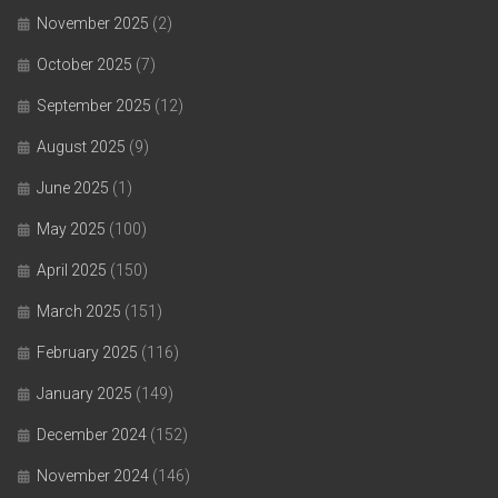
November 2025
(2)
October 2025
(7)
September 2025
(12)
August 2025
(9)
June 2025
(1)
May 2025
(100)
April 2025
(150)
March 2025
(151)
February 2025
(116)
January 2025
(149)
December 2024
(152)
November 2024
(146)