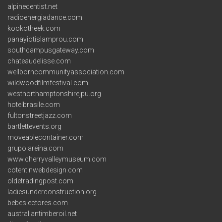
alpinedentist.net
radioenergiadance.com
kookotheek.com
panayiotislamprou.com
southcampusgateway.com
chateaudelisse.com
wellborncommunityassociation.com
wildwoodfilmfestival.com
westnorthamptonshirejpu.org
hotelbrasile.com
fultonstreetjazz.com
bartlettevents.org
moveablecontainer.com
grupolareina.com
www.cherryvalleymuseum.com
cotentinwebdesign.com
oldetradingpost.com
ladiesunderconstruction.org
bebeslectores.com
australiantimberoil.net