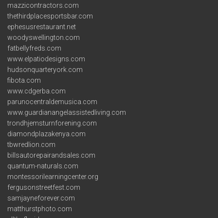
mazzicontractors.com
thethirdplacesportsbar.com
ephesusrestaurant.net
woodyswellington.com
fatbellyfreds.com
www.elpatiodesigns.com
hudsonquarteryork.com
fibota.com
www.cdgerba.com
parunocentraldemusica.com
www.guardianangelassistedliving.com
trondhjemsturnforening.com
diamondplazakenya.com
tbwredlion.com
billsautorepairandsales.com
quantum-naturals.com
montessorilearningcenter.org
fergusonstreetfest.com
samjayneforever.com
matthurstphoto.com