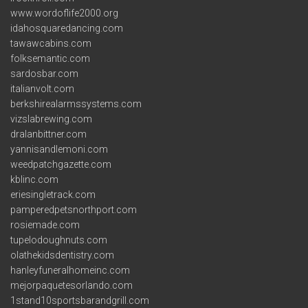
www.wordoflife2000.org
idahosquaredancing.com
tawawcabins.com
folksemantic.com
sardosbar.com
italianvolt.com
berkshirealarmssystems.com
vizslabrewing.com
dralanbittner.com
yannisandlemoni.com
weedpatchgazette.com
kblinc.com
eriesingletrack.com
pamperedpetsnorthport.com
rosiemade.com
tupelodoughnuts.com
olathekidsdentistry.com
hanleyfuneralhomeinc.com
mejorpaquetesorlando.com
1stand10sportsbarandgrill.com