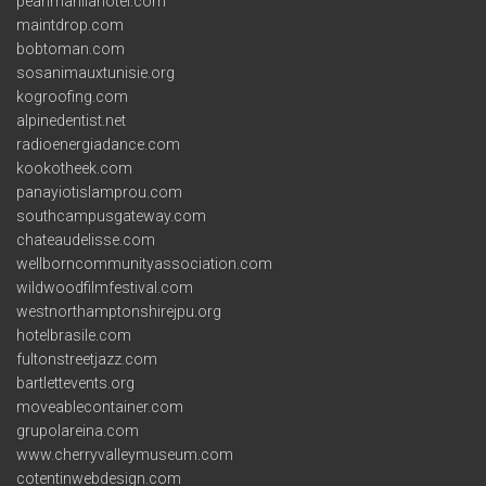
pearlmanilahotel.com
maintdrop.com
bobtoman.com
sosanimauxtunisie.org
kogroofing.com
alpinedentist.net
radioenergiadance.com
kookotheek.com
panayiotislamprou.com
southcampusgateway.com
chateaudelisse.com
wellborncommunityassociation.com
wildwoodfilmfestival.com
westnorthamptonshirejpu.org
hotelbrasile.com
fultonstreetjazz.com
bartlettevents.org
moveablecontainer.com
grupolareina.com
www.cherryvalleymuseum.com
cotentinwebdesign.com