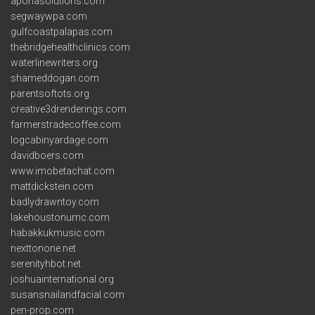
aporiasolutions.com
segwaywpa.com
gulfcoastpalapas.com
thebridgehealthclinics.com
waterlinewriters.org
shameddogan.com
parentsoftots.org
creative3drenderings.com
farmerstradecoffee.com
logcabinyardage.com
davidboers.com
www.imobetachat.com
mattdickstein.com
badlydrawntoy.com
lakehoustonumc.com
habakkukmusic.com
nexttonone.net
serenityhbot.net
joshuainternational.org
susansnailandfacial.com
pen-prop.com