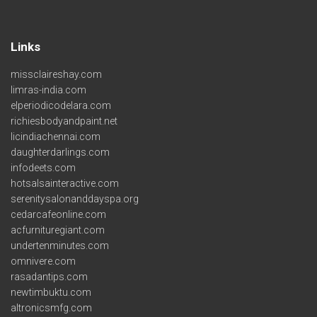
Links
missclaireshay.com
limras-india.com
elperiodicodelara.com
richiesbodyandpaint.net
licindiachennai.com
daughterdarlings.com
infodeets.com
hotsalsainteractive.com
serenitysalonanddayspa.org
cedarcafeonline.com
acfurnituregiant.com
undertenminutes.com
omnivere.com
rasadantips.com
newtimbuktu.com
altronicsmfg.com