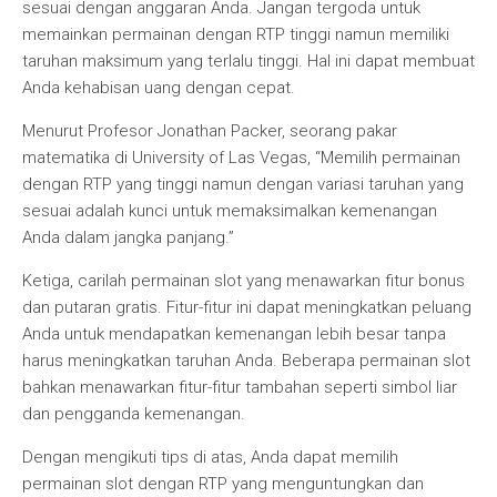
sesuai dengan anggaran Anda. Jangan tergoda untuk
memainkan permainan dengan RTP tinggi namun memiliki
taruhan maksimum yang terlalu tinggi. Hal ini dapat membuat
Anda kehabisan uang dengan cepat.
Menurut Profesor Jonathan Packer, seorang pakar
matematika di University of Las Vegas, “Memilih permainan
dengan RTP yang tinggi namun dengan variasi taruhan yang
sesuai adalah kunci untuk memaksimalkan kemenangan
Anda dalam jangka panjang.”
Ketiga, carilah permainan slot yang menawarkan fitur bonus
dan putaran gratis. Fitur-fitur ini dapat meningkatkan peluang
Anda untuk mendapatkan kemenangan lebih besar tanpa
harus meningkatkan taruhan Anda. Beberapa permainan slot
bahkan menawarkan fitur-fitur tambahan seperti simbol liar
dan pengganda kemenangan.
Dengan mengikuti tips di atas, Anda dapat memilih
permainan slot dengan RTP yang menguntungkan dan