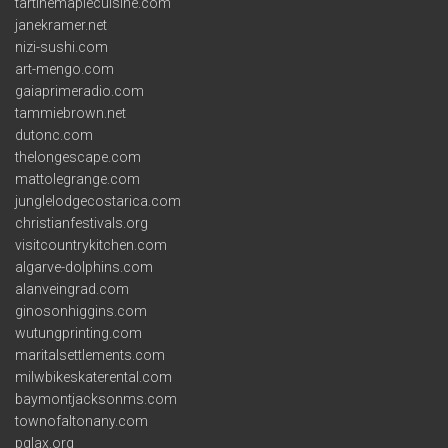
tartinemaplecuisine.com
janekramer.net
nizi-sushi.com
art-mengo.com
gaiaprimeradio.com
tammiebrown.net
dutonc.com
thelongescape.com
mattolegrange.com
junglelodgecostarica.com
christianfestivals.org
visitcountrykitchen.com
algarve-dolphins.com
alanveingrad.com
ginosonhiggins.com
wutungprinting.com
maritalsettlements.com
milwbikeskaterental.com
baymontjacksonms.com
townofaltonany.com
pglax.org