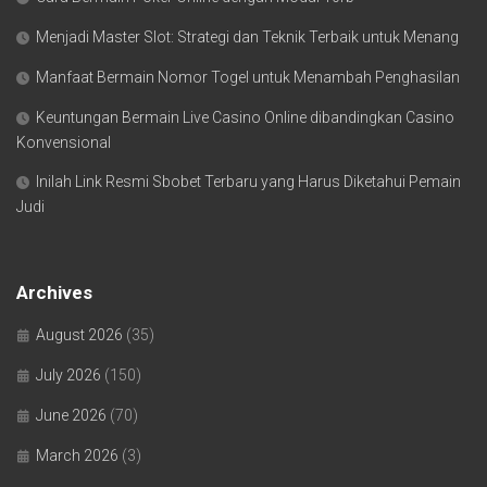
Menjadi Master Slot: Strategi dan Teknik Terbaik untuk Menang
Manfaat Bermain Nomor Togel untuk Menambah Penghasilan
Keuntungan Bermain Live Casino Online dibandingkan Casino
Konvensional
Inilah Link Resmi Sbobet Terbaru yang Harus Diketahui Pemain
Judi
Archives
August 2026
(35)
July 2026
(150)
June 2026
(70)
March 2026
(3)