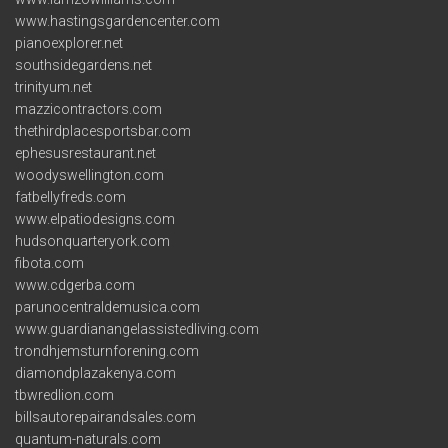
www.hastingsgardencenter.com
pianoexplorer.net
southsidegardens.net
trinityum.net
mazzicontractors.com
thethirdplacesportsbar.com
ephesusrestaurant.net
woodyswellington.com
fatbellyfreds.com
www.elpatiodesigns.com
hudsonquarteryork.com
fibota.com
www.cdgerba.com
parunocentraldemusica.com
www.guardianangelassistedliving.com
trondhjemsturnforening.com
diamondplazakenya.com
tbwredlion.com
billsautorepairandsales.com
quantum-naturals.com