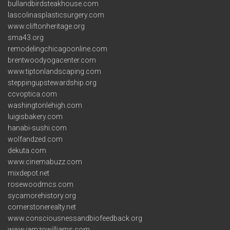
bullandbirdsteakhouse.com
lascolinasplasticsurgery.com
www.cliftonheritage.org
sma43.org
remodelingchicagoonline.com
brentwoodyogacenter.com
www.tiptonlandscaping.com
steppingupstewardship.org
ccvoptica.com
washingtonlehigh.com
luigisbakery.com
hanabi-sushi.com
wolfandzed.com
dekuta.com
www.cinemabuzz.com
mixdepot.net
rosewoodmcs.com
sycamorehistory.org
cornerstonerealty.net
www.consciousnessandbiofeedback.org
www.iamzowilliams.com