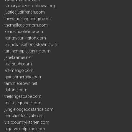
stmaryofczestochowa.org
justicejudifrench.com
thewanderingbridge.com
themalleablemom.com
kennethcoletime.com
hungryburlington.com
brunswickatlongstown.com
tartinemaplecuisine.com
janekramer.net
nizi-sushi.com
art-mengo.com
gaiaprimeradio.com
tammiebrown.net
dutonc.com
thelongescape.com
mattolegrange.com
junglelodgecostarica.com
christianfestivals.org
visitcountrykitchen.com
algarve-dolphins.com