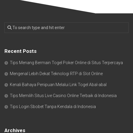
Recent Posts
Tips Menang Bermain Togel Poker Online di Situs Terpercaya
Mengenal Lebih Dekat Teknologi RTP di Slot Online
Kenali Bahaya Penipuan Melalui Link Togel Abal-abal
Tips Memilih Situs Live Casino Online Terbaik di Indonesia
Tips Login Sbobet Tanpa Kendala di Indonesia
Archives