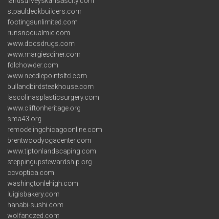
landsurveyskansascity.com
stpauldeckbuilders.com
footingsunlimited.com
runsnoqualmie.com
www.docsdrugs.com
www.margiesdiner.com
fdlchowder.com
www.needlepointsltd.com
bullandbirdsteakhouse.com
lascolinasplasticsurgery.com
www.cliftonheritage.org
sma43.org
remodelingchicagoonline.com
brentwoodyogacenter.com
www.tiptonlandscaping.com
steppingupstewardship.org
ccvoptica.com
washingtonlehigh.com
luigisbakery.com
hanabi-sushi.com
wolfandzed.com