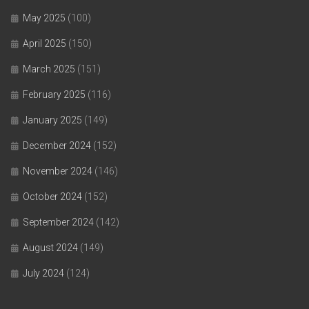
May 2025
(100)
April 2025
(150)
March 2025
(151)
February 2025
(116)
January 2025
(149)
December 2024
(152)
November 2024
(146)
October 2024
(152)
September 2024
(142)
August 2024
(149)
July 2024
(124)