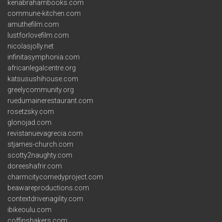
kenabrahambooks.com
commune-kitchen.com
amuthefilm.com
lustforlovefilm.com
nicolasjolly.net
infinitasymphonia.com
africanlegalcentre.org
katsusushihouse.com
greelycommunity.org
ruedumainerestaurant.com
rosetzsky.com
glonojad.com
revistanuevagrecia.com
stjames-church.com
scotty2naughty.com
doreeshafrir.com
charmcitycomedyproject.com
beawareproductions.com
contextdrivenagility.com
ibikeoulu.com
coffinshakers.com