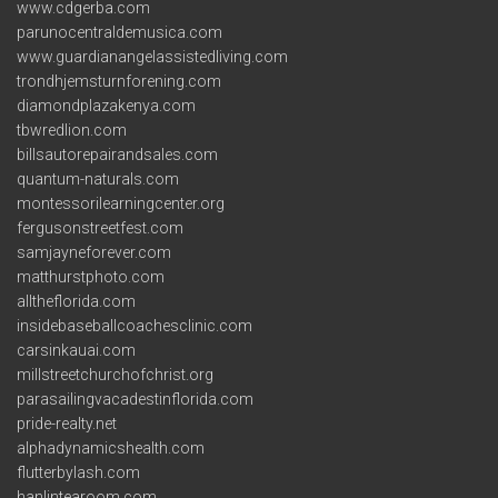
www.cdgerba.com
parunocentraldemusica.com
www.guardianangelassistedliving.com
trondhjemsturnforening.com
diamondplazakenya.com
tbwredlion.com
billsautorepairandsales.com
quantum-naturals.com
montessorilearningcenter.org
fergusonstreetfest.com
samjayneforever.com
matthurstphoto.com
alltheflorida.com
insidebaseballcoachesclinic.com
carsinkauai.com
millstreetchurchofchrist.org
parasailingvacadestinflorida.com
pride-realty.net
alphadynamicshealth.com
flutterbylash.com
hanlintearoom.com