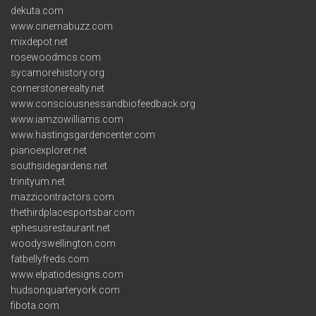
dekuta.com
www.cinemabuzz.com
mixdepot.net
rosewoodmcs.com
sycamorehistory.org
cornerstonerealty.net
www.consciousnessandbiofeedback.org
www.iamzowilliams.com
www.hastingsgardencenter.com
pianoexplorer.net
southsidegardens.net
trinityum.net
mazzicontractors.com
thethirdplacesportsbar.com
ephesusrestaurant.net
woodyswellington.com
fatbellyfreds.com
www.elpatiodesigns.com
hudsonquarteryork.com
fibota.com