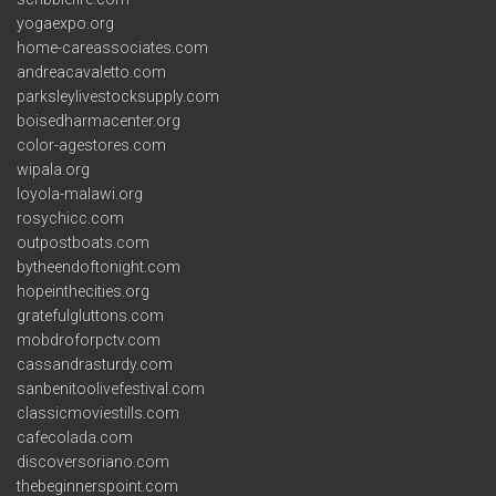
yogaexpo.org
home-careassociates.com
andreacavaletto.com
parksleylivestocksupply.com
boisedharmacenter.org
color-agestores.com
wipala.org
loyola-malawi.org
rosychicc.com
outpostboats.com
bytheendoftonight.com
hopeinthecities.org
gratefulgluttons.com
mobdroforpctv.com
cassandrasturdy.com
sanbenitoolivefestival.com
classicmoviestills.com
cafecolada.com
discoversoriano.com
thebeginnerspoint.com