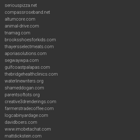
seriouspizza.net
compassroseband.net
altumcore.com
animal-drive.com
tnamag.com
brooksshoesforkids.com
thayersselectmeats.com
aporiasolutions.com
segwaywpa.com
gulfcoastpalapas.com
thebridgehealthclinics.com
waterlinewriters.org
shameddogan.com
parentsoftots.org
creative3drenderings.com
farmerstradecoffee.com
logcabinyardage.com
davidboers.com
www.imobetachat.com
mattdickstein.com