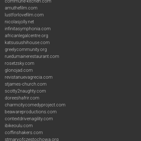
commune-kitchen.com
amuthefilm.com
lustforlovefilm.com
nicolasjolly.net
infinitasymphonia.com
africanlegalcentre.org
katsusushihouse.com
greelycommunity.org
ruedumainerestaurant.com
rosetzsky.com
glonojad.com
revistanuevagrecia.com
stjames-church.com
scotty2naughty.com
doreeshafrir.com
charmcitycomedyproject.com
beawareproductions.com
contextdrivenagility.com
ibikeoulu.com
coffinshakers.com
stmaryofczestochowa.org