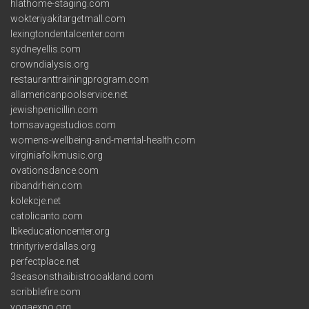
hlathome-staging.com
wokteriyakitargetmall.com
lexingtondentalcenter.com
sydneyellis.com
crowndialysis.org
restauranttrainingprogram.com
allamericanpoolservice.net
jewishpenicillin.com
tomsavagestudios.com
womens-wellbeing-and-mental-health.com
virginiafolkmusic.org
ovationsdance.com
ribandrhein.com
kolekcje.net
catolicanto.com
lbkeducationcenter.org
trinityriverdallas.org
perfectplace.net
3seasonsthaibistrooakland.com
scribblefire.com
yogaexpo.org