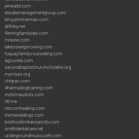
jenwaite.com
elevatemanagementgroup.com
leroyzimmerman.com
drfinley.net
flemingfamilylaw.com
rnrwine.com
lakeoswegorowing.com
fuquayfamilycounseling.com
agouveia.com
secondbaptistchurchofolathe.org
mymseo.org
chhpac.com
dharmadogtraining.com
motionaudiotx.com
rttl.me
rescomheating.com
mimiweddings.com
besthostinnkansascity.com
smithdentalcare.net
undergroundmusiccafe.com