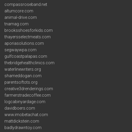
compassroseband.net
altumcore.com
animal-drive.com
tnamag.com
brooksshoesforkids.com
thayersselectmeats.com
aporiasolutions.com
segwaywpa.com
gulfcoastpalapas.com
thebridgehealthclinics.com
waterlinewriters.org
shameddogan.com
parentsoftots.org
creative3drenderings.com
farmerstradecoffee.com
logcabinyardage.com
davidboers.com
www.imobetachat.com
mattdickstein.com
badlydrawntoy.com