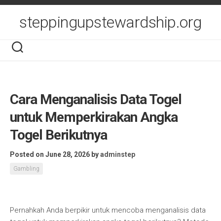
Skip
to
steppingupstewardship.org
content
Cara Menganalisis Data Togel
untuk Memperkirakan Angka
Togel Berikutnya
Posted on June 28, 2026
by
adminstep
Gambling
Pernahkah Anda berpikir untuk mencoba menganalisis data