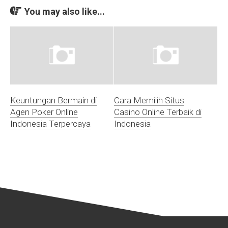
You may also like...
Keuntungan Bermain di
Cara Memilih Situs
Agen Poker Online
Casino Online Terbaik di
Indonesia Terpercaya
Indonesia