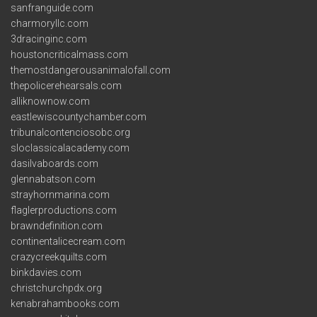
sanfranguide.com
charmoryllc.com
3dracinginc.com
houstoncriticalmass.com
themostdangerousanimalofall.com
thepolicerehearsals.com
alliknownow.com
eastlewiscountychamber.com
tribunalcontenciosobc.org
sloclassicalacademy.com
dasilvaboards.com
glennabatson.com
strayhornmarina.com
flaglerproductions.com
brawndefinition.com
continentalicecream.com
crazycreekquilts.com
binkdavies.com
christchurchpdx.org
kenabrahambooks.com