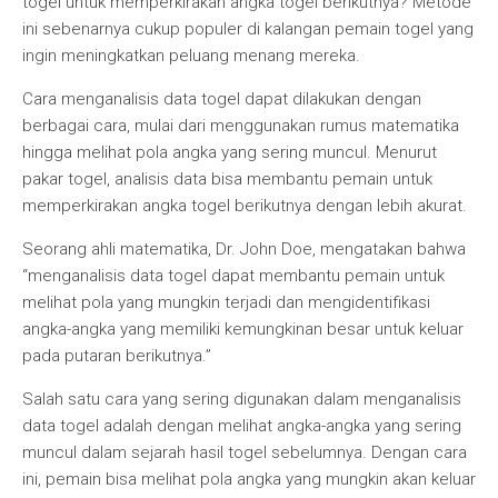
togel untuk memperkirakan angka togel berikutnya? Metode
ini sebenarnya cukup populer di kalangan pemain togel yang
ingin meningkatkan peluang menang mereka.
Cara menganalisis data togel dapat dilakukan dengan
berbagai cara, mulai dari menggunakan rumus matematika
hingga melihat pola angka yang sering muncul. Menurut
pakar togel, analisis data bisa membantu pemain untuk
memperkirakan angka togel berikutnya dengan lebih akurat.
Seorang ahli matematika, Dr. John Doe, mengatakan bahwa
“menganalisis data togel dapat membantu pemain untuk
melihat pola yang mungkin terjadi dan mengidentifikasi
angka-angka yang memiliki kemungkinan besar untuk keluar
pada putaran berikutnya.”
Salah satu cara yang sering digunakan dalam menganalisis
data togel adalah dengan melihat angka-angka yang sering
muncul dalam sejarah hasil togel sebelumnya. Dengan cara
ini, pemain bisa melihat pola angka yang mungkin akan keluar