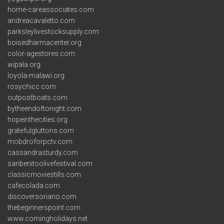
home-careassociates.com
andreacavaletto.com
parksleylivestocksupply.com
boisedharmacenter.org
color-agestores.com
wipala.org
loyola-malawi.org
rosychicc.com
outpostboats.com
bytheendoftonight.com
hopeinthecities.org
gratefulgluttons.com
mobdroforpctv.com
cassandrasturdy.com
sanbenitoolivefestival.com
classicmoviestills.com
cafecolada.com
discoversoriano.com
thebeginnerspoint.com
www.comingholidays.net