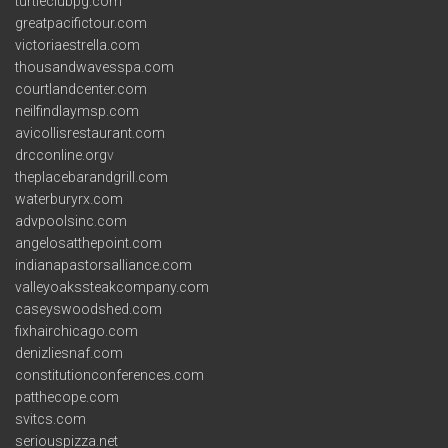
turtleclubpg.com
greatpacifictour.com
victoriaestrella.com
thousandwavesspa.com
courtlandcenter.com
neilfindlaymsp.com
avicollisrestaurant.com
drcconline.org
v
theplacebarandgrill.com
waterburyrx.com
advpoolsinc.com
angelosatthepoint.com
indianapastorsalliance.com
valleyoakssteakcompany.com
caseyswoodshed.com
fixhairchicago.com
denizliesnaf.com
constitutionconferences.com
patthecope.com
svitcs.com
seriouspizza.net