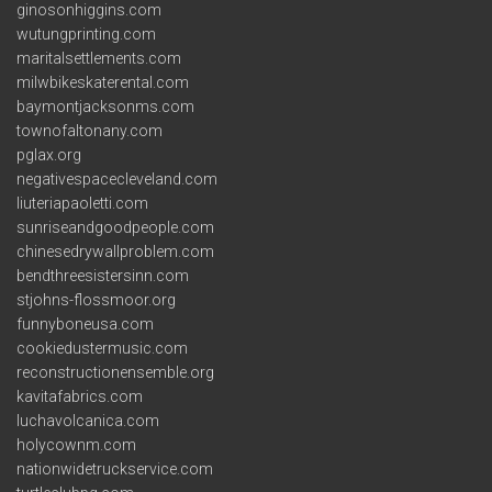
ginosonhiggins.com
wutungprinting.com
maritalsettlements.com
milwbikeskaterental.com
baymontjacksonms.com
townofaltonany.com
pglax.org
negativespacecleveland.com
liuteriapaoletti.com
sunriseandgoodpeople.com
chinesedrywallproblem.com
bendthreesistersinn.com
stjohns-flossmoor.org
funnyboneusa.com
cookiedustermusic.com
reconstructionensemble.org
kavitafabrics.com
luchavolcanica.com
holycownm.com
nationwidetruckservice.com