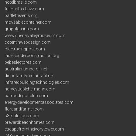
hotelbrasile.com
fultonstreetjazz.com
bartlettevents.org
moveablecontainer.com
grupolareina.com
www.cherryvalleymuseum.com
cotentinwebdesign.com
oldetradingpost.com
ladiesunderconstruction.org
bebeslectores.com
australiantimberoil.net
dinosfamilyrestaurant.net
infraredbuildingtechnologies.com
harvesttablehermann.com
carrosdegolfclub.com
energydevelopmentassociates.com
floraandfarmer.com
s3fsolutions.com
brevardbeachhomes.com
escapefromtheivorytower.com
743southchadwick.com