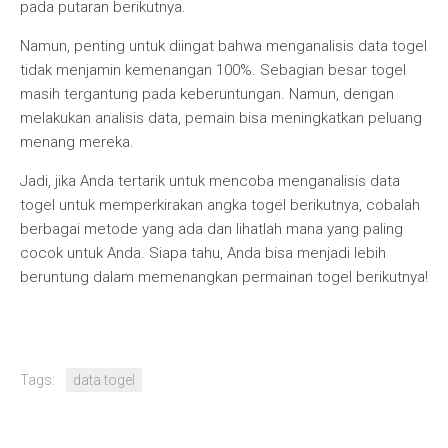
pada putaran berikutnya.
Namun, penting untuk diingat bahwa menganalisis data togel
tidak menjamin kemenangan 100%. Sebagian besar togel
masih tergantung pada keberuntungan. Namun, dengan
melakukan analisis data, pemain bisa meningkatkan peluang
menang mereka.
Jadi, jika Anda tertarik untuk mencoba menganalisis data
togel untuk memperkirakan angka togel berikutnya, cobalah
berbagai metode yang ada dan lihatlah mana yang paling
cocok untuk Anda. Siapa tahu, Anda bisa menjadi lebih
beruntung dalam memenangkan permainan togel berikutnya!
Tags:
data togel