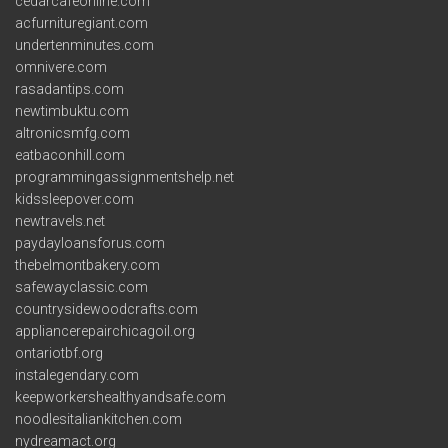
cedarcafeonline.com
acfurnituregiant.com
undertenminutes.com
omnivere.com
rasadantips.com
newtimbuktu.com
altronicsmfg.com
eatbaconhill.com
programmingassignmentshelp.net
kidssleepover.com
newtravels.net
paydayloansforus.com
thebelmontbakery.com
safewayclassic.com
countrysidewoodcrafts.com
appliancerepairchicagoil.org
ontariotbf.org
instalegendary.com
keepworkershealthyandsafe.com
noodlesitaliankitchen.com
nydreamact.org