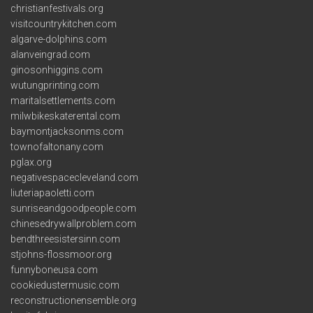
christianfestivals.org
visitcountrykitchen.com
algarve-dolphins.com
alanveingrad.com
ginosonhiggins.com
wutungprinting.com
maritalsettlements.com
milwbikeskaterental.com
baymontjacksonms.com
townofaltonany.com
pglax.org
negativespacecleveland.com
liuteriapaoletti.com
sunriseandgoodpeople.com
chinesedrywallproblem.com
bendthreesistersinn.com
stjohns-flossmoor.org
funnyboneusa.com
cookiedustermusic.com
reconstructionensemble.org