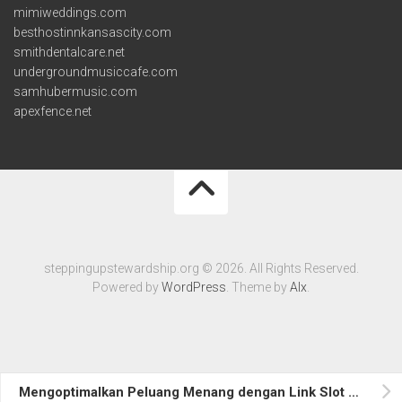
mimiweddings.com
besthostinnkansascity.com
smithdentalcare.net
undergroundmusiccafe.com
samhubermusic.com
apexfence.net
steppingupstewardship.org © 2026. All Rights Reserved.
Powered by
WordPress
. Theme by
Alx
.
Mengoptimalkan Peluang Menang dengan Link Slot Gacor Terbaik