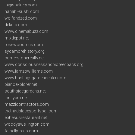
luigisbakery.com
hanabi-sushi.com
wolfandzed.com
dekuta.com
www.cinemabuzz.com
mixdepot.net
rosewoodmcs.com
sycamorehistory.org
cornerstonerealty.net
www.consciousnessandbiofeedback.org
www.iamzowilliams.com
www.hastingsgardencenter.com
pianoexplorer.net
southsidegardens.net
trinityum.net
mazzicontractors.com
thethirdplacesportsbar.com
ephesusrestaurant.net
woodyswellington.com
fatbellyfreds.com