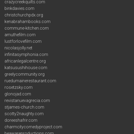
crazycreekquilts.com
binkdavies.com
christchurchpdx.org
kenabrahambooks.com
commune-kitchen.com
amuthefilm.com
lustforlovefilm.com
nicolasjolly.net
infinitasymphonia.com
africanlegalcentre.org
katsusushihouse.com
greelycommunity.org
ruedumainerestaurant.com
rosetzsky.com
glonojad.com
revistanuevagrecia.com
stjames-church.com
scotty2naughty.com
doreeshafrir.com
charmcitycomedyproject.com
beawareproductions.com