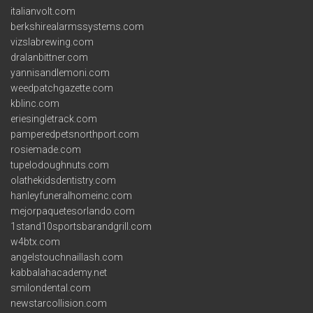
italianvolt.com
berkshirealarmssystems.com
vizslabrewing.com
dralanbittner.com
yannisandlemoni.com
weedpatchgazette.com
kblinc.com
eriesingletrack.com
pamperedpetsnorthport.com
rosiemade.com
tupelodoughnuts.com
olathekidsdentistry.com
hanleyfuneralhomeinc.com
mejorpaquetesorlando.com
1stand10sportsbarandgrill.com
w4btx.com
angelstouchnaillash.com
kabbalahacademy.net
smilondental.com
newstarcollision.com