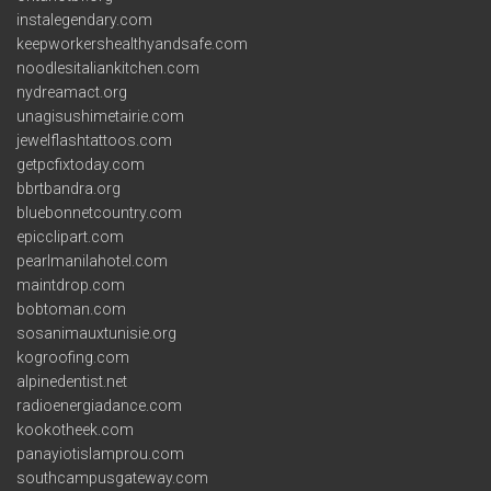
instalegendary.com
keepworkershealthyandsafe.com
noodlesitaliankitchen.com
nydreamact.org
unagisushimetairie.com
jewelflashtattoos.com
getpcfixtoday.com
bbrtbandra.org
bluebonnetcountry.com
epicclipart.com
pearlmanilahotel.com
maintdrop.com
bobtoman.com
sosanimauxtunisie.org
kogroofing.com
alpinedentist.net
radioenergiadance.com
kookotheek.com
panayiotislamprou.com
southcampusgateway.com