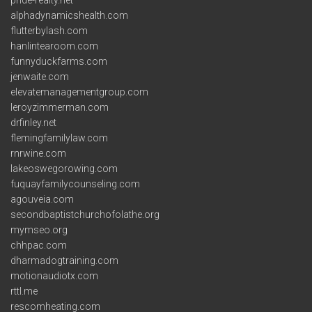
alphadynamicshealth.com
flutterbylash.com
hanlintearoom.com
funnyduckfarms.com
jenwaite.com
elevatemanagementgroup.com
leroyzimmerman.com
drfinley.net
flemingfamilylaw.com
rnrwine.com
lakeoswegorowing.com
fuquayfamilycounseling.com
agouveia.com
secondbaptistchurchofolathe.org
mymseo.org
chhpac.com
dharmadogtraining.com
motionaudiotx.com
rttl.me
rescomheating.com