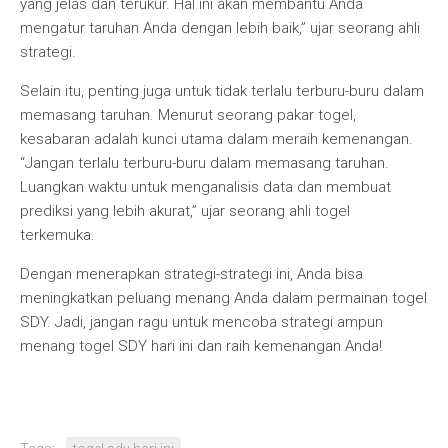
yang jelas dan terukur. Hal ini akan membantu Anda
mengatur taruhan Anda dengan lebih baik,” ujar seorang ahli
strategi.
Selain itu, penting juga untuk tidak terlalu terburu-buru dalam
memasang taruhan. Menurut seorang pakar togel,
kesabaran adalah kunci utama dalam meraih kemenangan.
“Jangan terlalu terburu-buru dalam memasang taruhan.
Luangkan waktu untuk menganalisis data dan membuat
prediksi yang lebih akurat,” ujar seorang ahli togel
terkemuka.
Dengan menerapkan strategi-strategi ini, Anda bisa
meningkatkan peluang menang Anda dalam permainan togel
SDY. Jadi, jangan ragu untuk mencoba strategi ampun
menang togel SDY hari ini dan raih kemenangan Anda!