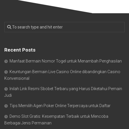
Recent Posts
Manfaat Bermain Nomor Togel untuk Menambah Penghasilan
Keuntungan Bermain Live Casino Online dibandingkan Casino
Konvensional
Inilah Link Resmi Sbobet Terbaru yang Harus Diketahui Pemain
Judi
Tips Memilih Agen Poker Online Terpercaya untuk Daftar
Demo Slot Gratis: Kesempatan Terbaik untuk Mencoba
Berbagai Jenis Permainan