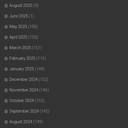
August 2025
(9)
June 2025
(1)
May 2025
(100)
April 2025
(150)
March 2025
(151)
February 2025
(116)
January 2025
(149)
December 2024
(152)
November 2024
(146)
October 2024
(152)
September 2024
(142)
August 2024
(149)