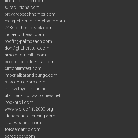
floraandfarmer.com
s3fsolutions.com
brevardbeachhomes.com
escapefromtheivorytower.com
743southchadwick.com
india-northeast.com
roofing-palmbeach.com
dontfightthefuture.com
arnoldhomesltd.com
coloredpencilcentral.com
cliftonfilmfest.com
imperialbarandlounge.com
raisedoutdoors.com
thinkwithyourheart.net
utahbankruptcyattorneys.net
irocknroll.com
www.wordoflife2000.org
idahosquaredancing.com
tawawcabins.com
folksemantic.com
sardosbar.com