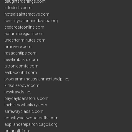
daughterdarlings.com
infodeets.com
hotsalsainteractive.com
serenitysalonanddayspa.org
cedarcafeonline.com
acfurnituregiant.com
undertenminutes.com
omnivere.com
rasadantips.com
newtimbuktu.com
altronicsmfg.com
eatbaconhill.com
programmingassignmentshelp.net
kidssleepover.com
newtravels.net
paydayloansforus.com
thebelmontbakery.com
safewayclassic.com
countrysidewoodcrafts.com
appliancerepairchicagoil.org
ontariotbf.org