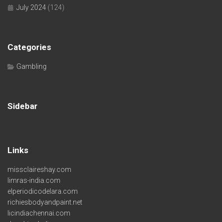
July 2024
(124)
Categories
Gambling
Sidebar
Links
missclaireshay.com
limras-india.com
elperiodicodelara.com
richiesbodyandpaint.net
licindiachennai.com