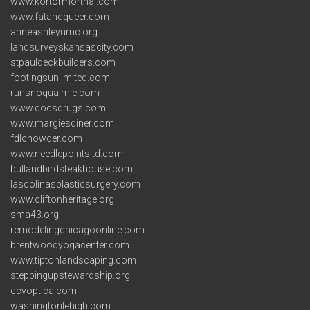
www.kortormorthai.com
www.fatandqueer.com
anneashleyumc.org
landsurveyskansascity.com
stpauldeckbuilders.com
footingsunlimited.com
runsnoqualmie.com
www.docsdrugs.com
www.margiesdiner.com
fdlchowder.com
www.needlepointsltd.com
bullandbirdsteakhouse.com
lascolinasplasticsurgery.com
www.cliftonheritage.org
sma43.org
remodelingchicagoonline.com
brentwoodyogacenter.com
www.tiptonlandscaping.com
steppingupstewardship.org
ccvoptica.com
washingtonlehigh.com