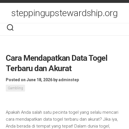
Skip
to
steppingupstewardship.org
content
Cara Mendapatkan Data Togel
Terbaru dan Akurat
Posted on June 18, 2026
by
adminstep
Gambling
Apakah Anda salah satu pecinta togel yang selalu mencari
cara mendapatkan data togel terbaru dan akurat? Jika iya,
Anda berada di tempat yang tepat! Dalam dunia togel,