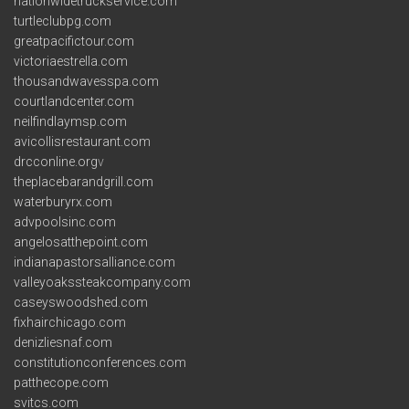
nationwidetruckservice.com
turtleclubpg.com
greatpacifictour.com
victoriaestrella.com
thousandwavesspa.com
courtlandcenter.com
neilfindlaymsp.com
avicollisrestaurant.com
drcconline.org
v
theplacebarandgrill.com
waterburyrx.com
advpoolsinc.com
angelosatthepoint.com
indianapastorsalliance.com
valleyoakssteakcompany.com
caseyswoodshed.com
fixhairchicago.com
denizliesnaf.com
constitutionconferences.com
patthecope.com
svitcs.com