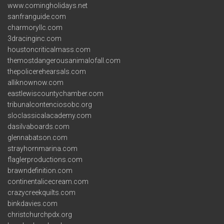
www.comingholidays.net
sanfranguide.com
charmoryllc.com
3dracinginc.com
houstoncriticalmass.com
themostdangerousanimalofall.com
thepolicerehearsals.com
alliknownow.com
eastlewiscountychamber.com
tribunalcontenciosobc.org
sloclassicalacademy.com
dasilvaboards.com
glennabatson.com
strayhornmarina.com
flaglerproductions.com
brawndefinition.com
continentalicecream.com
crazycreekquilts.com
binkdavies.com
christchurchpdx.org