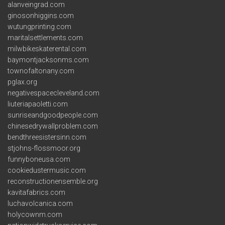
alanveingrad.com
ginosonhiggins.com
wutungprinting.com
maritalsettlements.com
milwbikeskaterental.com
baymontjacksonms.com
townofaltonany.com
pglax.org
negativespacecleveland.com
liuteriapaoletti.com
sunriseandgoodpeople.com
chinesedrywallproblem.com
bendthreesistersinn.com
stjohns-flossmoor.org
funnyboneusa.com
cookiedustermusic.com
reconstructionensemble.org
kavitafabrics.com
luchavolcanica.com
holycownm.com