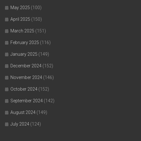
May 2025
(100)
April 2025
(150)
March 2025
(151)
February 2025
(116)
January 2025
(149)
December 2024
(152)
November 2024
(146)
October 2024
(152)
September 2024
(142)
August 2024
(149)
July 2024
(124)