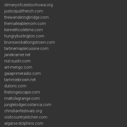
stmaryofczestochowa.org
justicejudifrench.com
thewanderingbridge.com
themalleablemom.com
kennethcoletime.com
hungryburlington.com
brunswickatlongstown.com
tartinemaplecuisine.com
janekramer.net
nizi-sushi.com
art-mengo.com
gaiaprimeradio.com
tammiebrown.net
dutonc.com
thelongescape.com
mattolegrange.com
junglelodgecostarica.com
christianfestivals.org
visitcountrykitchen.com
algarve-dolphins.com