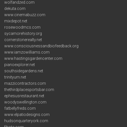
wolfandzed.com
dekuta.com
www.cinemabuzz.com
mixdepot.net
rosewoodmcs.com
sycamorehistory.org
cornerstonerealty.net
www.consciousnessandbiofeedback.org
www.iamzowilliams.com
www.hastingsgardencenter.com
pianoexplorer.net
southsidegardens.net
trinityum.net
mazzicontractors.com
thethirdplacesportsbar.com
ephesusrestaurant.net
woodyswellington.com
fatbellyfreds.com
www.elpatiodesigns.com
hudsonquarteryork.com
fibota.com