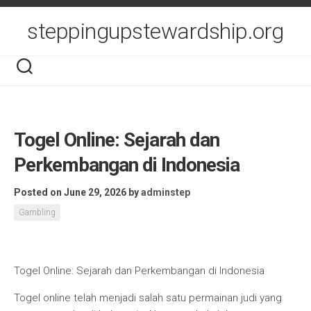
Skip
to
steppingupstewardship.org
content
Togel Online: Sejarah dan
Perkembangan di Indonesia
Posted on June 29, 2026
by
adminstep
Gambling
Togel Online: Sejarah dan Perkembangan di Indonesia
Togel online telah menjadi salah satu permainan judi yang