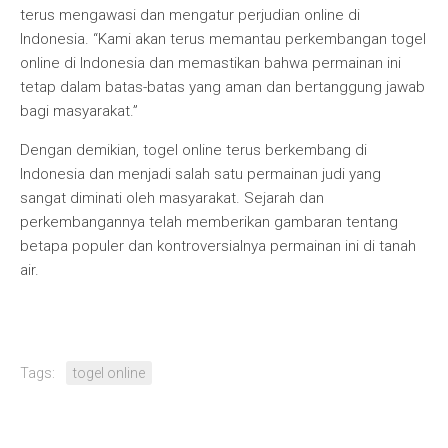
terus mengawasi dan mengatur perjudian online di
Indonesia. “Kami akan terus memantau perkembangan togel
online di Indonesia dan memastikan bahwa permainan ini
tetap dalam batas-batas yang aman dan bertanggung jawab
bagi masyarakat.”
Dengan demikian, togel online terus berkembang di
Indonesia dan menjadi salah satu permainan judi yang
sangat diminati oleh masyarakat. Sejarah dan
perkembangannya telah memberikan gambaran tentang
betapa populer dan kontroversialnya permainan ini di tanah
air.
Tags:
togel online