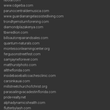
www.cdgerba.com
parunocentraldemusica.com
www.guardianangelassistedliving.com
trondhjemsturnforening.com
diamondplazakenya.com
tbwredlion.com
billsautorepairandsales.com
quantum-naturals.com
montessorilearningcenter.org
fergusonstreetfest.com
samjayneforever.com
matthurstphoto.com
alltheflorida.com
insidebaseballcoachesclinic.com
carsinkauai.com
millstreetchurchofchrist.org
parasailingvacadestinflorida.com
pride-realty.net
alphadynamicshealth.com
flutterbylash.com