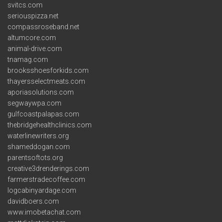
svitcs.com
seriouspizza.net
compassroseband.net
altumcore.com
animal-drive.com
tnamag.com
brooksshoesforkids.com
thayersselectmeats.com
aporiasolutions.com
segwaywpa.com
gulfcoastpalapas.com
thebridgehealthclinics.com
waterlinewriters.org
shameddogan.com
parentsoftots.org
creative3drenderings.com
farmerstradecoffee.com
logcabinyardage.com
davidboers.com
www.imobetachat.com