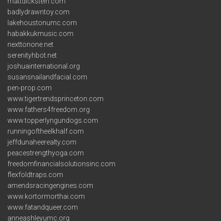
mattdickstein.com
badlydrawntoy.com
lakehoustonumc.com
habakkukmusic.com
nexttonone.net
serenityhbot.net
joshuainternational.org
susansnailandfacial.com
pen-prop.com
www.tigertrendsprinceton.com
www.fathers4freedom.org
www.topperlyngundogs.com
runningoftheelkhalf.com
jeffdunaheerealty.com
peacestrengthyoga.com
freedomfinancialsolutionsinc.com
flexfoldtraps.com
amendsracingengines.com
www.kortormorthai.com
www.fatandqueer.com
anneashleyumc.org