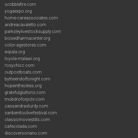
scribblefire.com
yogaexpo.org
home-careassociates.com
andreacavaletto.com
parksleylivestocksupply.com
boisedharmacenter.org
color-agestores.com
wipala.org
loyola-malawi.org
rosychicc.com
outpostboats.com
bytheendoftonight.com
hopeinthecities.org
gratefulgluttons.com
mobdroforpctv.com
cassandrasturdy.com
sanbenitoolivefestival.com
classicmoviestills.com
cafecolada.com
discoversoriano.com