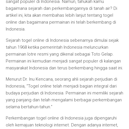
sangat populer di Indonesia. Namun, tahukah kamu
bagaimana sejarah dan perkembangannya di tanah air? Di
artikel ini, kita akan membahas lebih lanjut tentang togel
online dan bagaimana permainan ini telah berkembang di
Indonesia.
Sejarah togel online di Indonesia sebenarnya dimulai sejak
tahun 1968 ketika pemerintah Indonesia meluncurkan
permainan lotre resmi yang dikenal sebagai Toto Gelap.
Permainan ini kemudian menjadi sangat populer di kalangan
masyarakat Indonesia dan terus berkembang hingga saat ini.
Menurut Dr. Inu Kencana, seorang ahli sejarah perjudian di
Indonesia, “Togel online telah menjadi bagian integral dari
budaya perjudian di Indonesia. Permainan ini memiliki sejarah
yang panjang dan telah mengalami berbagai perkembangan
selama bertahun-tahun.”
Perkembangan togel online di Indonesia juga dipengaruhi
oleh kemajuan teknologi internet. Dengan adanya internet,