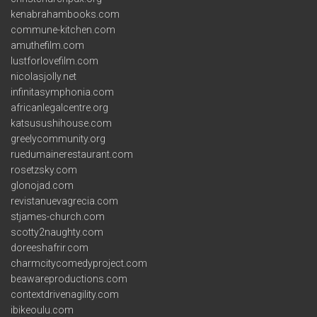
kenabrahambooks.com
commune-kitchen.com
amuthefilm.com
lustforlovefilm.com
nicolasjolly.net
infinitasymphonia.com
africanlegalcentre.org
katsusushihouse.com
greelycommunity.org
ruedumainerestaurant.com
rosetzsky.com
glonojad.com
revistanuevagrecia.com
stjames-church.com
scotty2naughty.com
doreeshafrir.com
charmcitycomedyproject.com
beawareproductions.com
contextdrivenagility.com
ibikeoulu.com