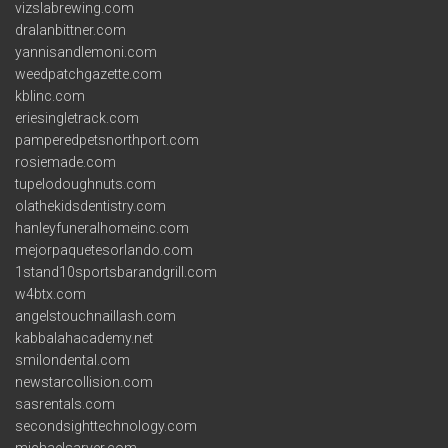
vizslabrewing.com
dralanbittner.com
yannisandlemoni.com
weedpatchgazette.com
kblinc.com
eriesingletrack.com
pamperedpetsnorthport.com
rosiemade.com
tupelodoughnuts.com
olathekidsdentistry.com
hanleyfuneralhomeinc.com
mejorpaquetesorlando.com
1stand10sportsbarandgrill.com
w4btx.com
angelstouchnaillash.com
kabbalahacademy.net
smilondental.com
newstarcollision.com
sasrentals.com
secondsighttechnology.com
michaelsarver.com