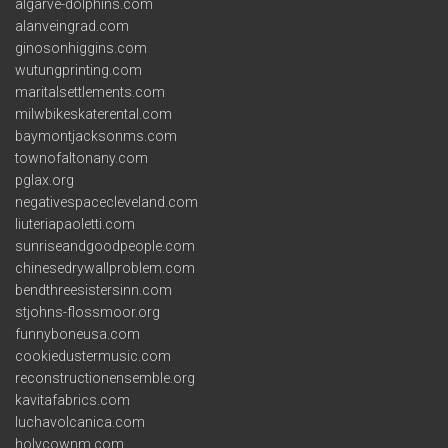
algarve-dolphins.com
alanveingrad.com
ginosonhiggins.com
wutungprinting.com
maritalsettlements.com
milwbikeskaterental.com
baymontjacksonms.com
townofaltonany.com
pglax.org
negativespacecleveland.com
liuteriapaoletti.com
sunriseandgoodpeople.com
chinesedrywallproblem.com
bendthreesistersinn.com
stjohns-flossmoor.org
funnyboneusa.com
cookiedustermusic.com
reconstructionensemble.org
kavitafabrics.com
luchavolcanica.com
holycownm.com