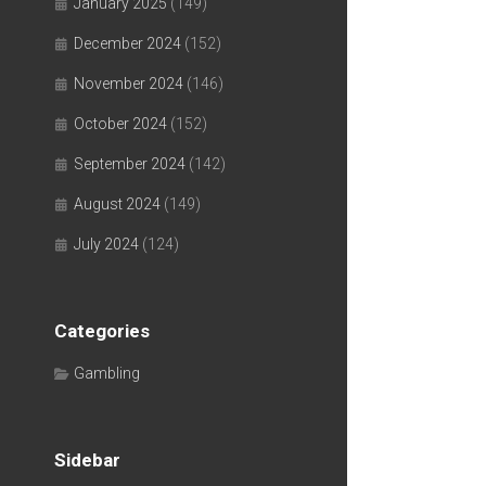
January 2025
(149)
December 2024
(152)
November 2024
(146)
October 2024
(152)
September 2024
(142)
August 2024
(149)
July 2024
(124)
Categories
Gambling
Sidebar