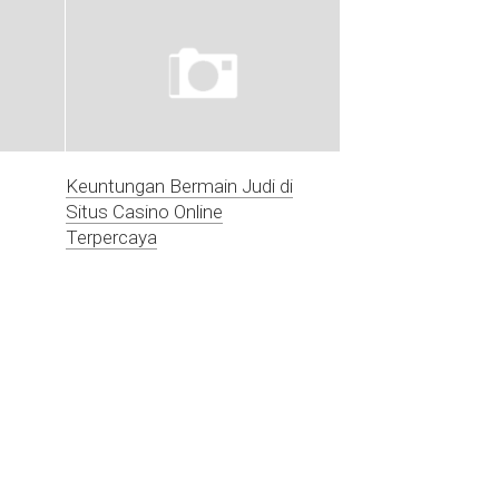
Keuntungan Bermain Judi di
Situs Casino Online
Terpercaya