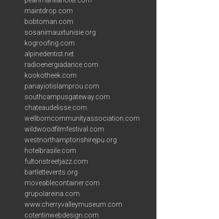
pearlmanilahotel.com
maintdrop.com
bobtoman.com
sosanimauxtunisie.org
kogroofing.com
alpinedentist.net
radioenergiadance.com
kookotheek.com
panayiotislamprou.com
southcampusgateway.com
chateaudelisse.com
wellborncommunityassociation.com
wildwoodfilmfestival.com
westnorthamptonshirejpu.org
hotelbrasile.com
fultonstreetjazz.com
bartlettevents.org
moveablecontainer.com
grupolareina.com
www.cherryvalleymuseum.com
cotentinwebdesign.com