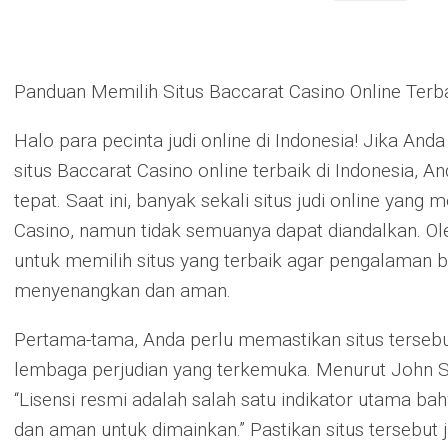
Panduan Memilih Situs Baccarat Casino Online Terba
Halo para pecinta judi online di Indonesia! Jika A
situs Baccarat Casino online terbaik di Indonesia, A
tepat. Saat ini, banyak sekali situs judi online ya
Casino, namun tidak semuanya dapat diandalkan. Ole
untuk memilih situs yang terbaik agar pengalaman 
menyenangkan dan aman.
Pertama-tama, Anda perlu memastikan situs tersebut
lembaga perjudian yang terkemuka. Menurut John Smi
“Lisensi resmi adalah salah satu indikator utama ba
dan aman untuk dimainkan.” Pastikan situs tersebut