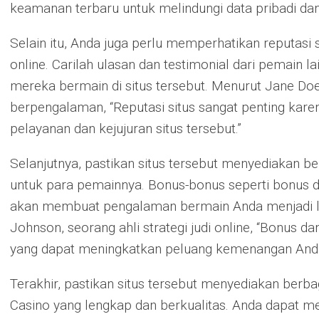
keamanan terbaru untuk melindungi data pribadi da
Selain itu, Anda juga perlu memperhatikan reputasi s
online. Carilah ulasan dan testimonial dari pemain 
mereka bermain di situs tersebut. Menurut Jane Doe
berpengalaman, “Reputasi situs sangat penting kare
pelayanan dan kejujuran situs tersebut.”
Selanjutnya, pastikan situs tersebut menyediakan 
untuk para pemainnya. Bonus-bonus seperti bonus de
akan membuat pengalaman bermain Anda menjadi l
Johnson, seorang ahli strategi judi online, “Bonus d
yang dapat meningkatkan peluang kemenangan Anda
Terakhir, pastikan situs tersebut menyediakan berba
Casino yang lengkap dan berkualitas. Anda dapat m