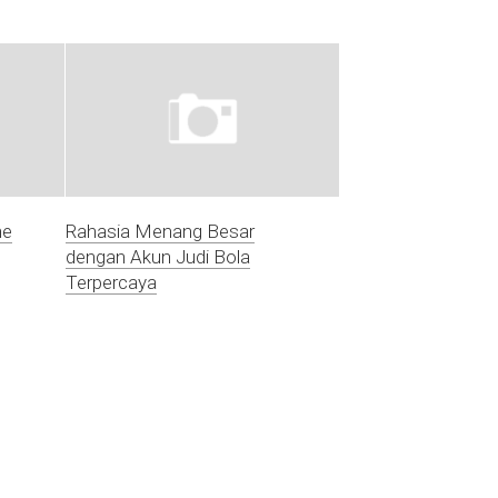
ne
Rahasia Menang Besar
dengan Akun Judi Bola
Terpercaya