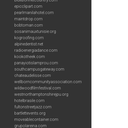
bluebonnetcountry.com
epicclipart.com
pearlmanilahotel.com
maintdrop.com
bobtoman.com
sosanimauxtunisie.org
kogroofing.com
alpinedentist.net
radioenergiadance.com
kookotheek.com
panayiotislamprou.com
southcampusgateway.com
chateaudelisse.com
wellborncommunityassociation.com
wildwoodfilmfestival.com
westnorthamptonshirejpu.org
hotelbrasile.com
fultonstreetjazz.com
bartlettevents.org
moveablecontainer.com
grupolareina.com