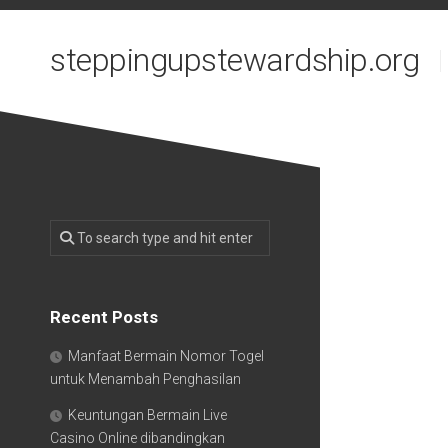
Skip
to
steppingupstewardship.org
content
Recent Posts
Manfaat Bermain Nomor Togel
untuk Menambah Penghasilan
Keuntungan Bermain Live
Casino Online dibandingkan