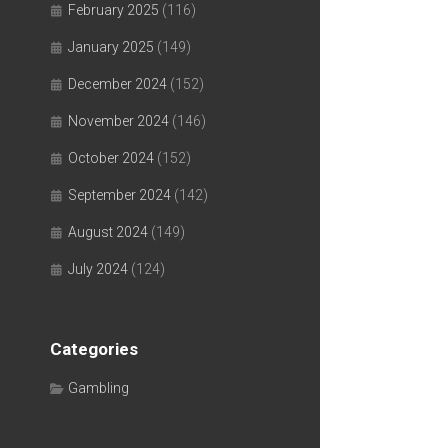
February 2025
(116)
January 2025
(149)
December 2024
(152)
November 2024
(146)
October 2024
(152)
September 2024
(142)
August 2024
(149)
July 2024
(124)
Categories
Gambling