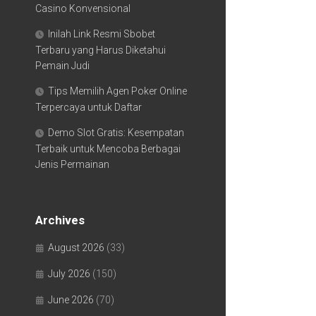
Casino Konvensional
Inilah Link Resmi Sbobet
Terbaru yang Harus Diketahui
Pemain Judi
Tips Memilih Agen Poker Online
Terpercaya untuk Daftar
Demo Slot Gratis: Kesempatan
Terbaik untuk Mencoba Berbagai
Jenis Permainan
Archives
August 2026
(33)
July 2026
(150)
June 2026
(70)