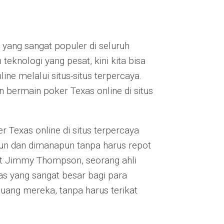
yang sangat populer di seluruh
eknologi yang pesat, kini kita bisa
ne melalui situs-situs terpercaya.
 bermain poker Texas online di situs
 Texas online di situs terpercaya
un dan dimanapun tanpa harus repot
ut Jimmy Thompson, seorang ahli
as yang sangat besar bagi para
uang mereka, tanpa harus terikat