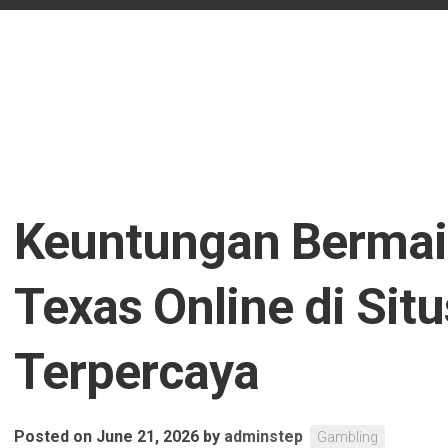
Keuntungan Bermai
Texas Online di Situ
Terpercaya
Posted on June 21, 2026
by
adminstep
Gambling