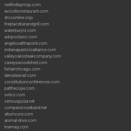
neilfindlaymsp.com
avicollisrestaurant.com
drcconline.org
v
theplacebarandgrill.com
waterburyrx.com
advpoolsinc.com
angelosatthepoint.com
indianapastorsalliance.com
valleyoakssteakcompany.com
caseyswoodshed.com
fixhairchicago.com
denizliesnaf.com
constitutionconferences.com
patthecope.com
svitcs.com
seriouspizza.net
compassroseband.net
altumcore.com
animal-drive.com
tnamag.com