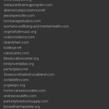
restauranttrainingprogram.com
allamericanpoolservice.net
jewishpenicillin.com
tomsavagestudios.com
womens-wellbeing-and-mental-health.com
virginiafolkmusic.org
ovationsdance.com
ribandrhein.com
kolekcje.net
catolicanto.com
lbkeducationcenter.org
trinityriverdallas.org
perfectplace.net
3seasonsthaibistrooakland.com
scribblefire.com
yogaexpo.org
home-careassociates.com
andreacavaletto.com
parksleylivestocksupply.com
boisedharmacenter.org