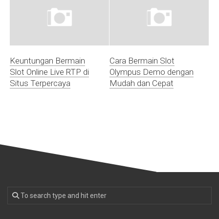
Keuntungan Bermain
Cara Bermain Slot
Slot Online Live RTP di
Olympus Demo dengan
Situs Terpercaya
Mudah dan Cepat