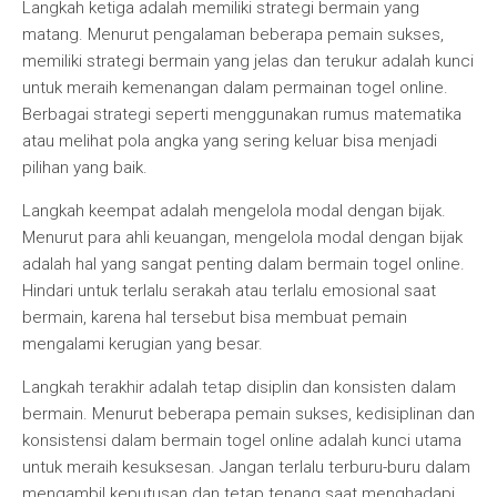
Langkah ketiga adalah memiliki strategi bermain yang
matang. Menurut pengalaman beberapa pemain sukses,
memiliki strategi bermain yang jelas dan terukur adalah kunci
untuk meraih kemenangan dalam permainan togel online.
Berbagai strategi seperti menggunakan rumus matematika
atau melihat pola angka yang sering keluar bisa menjadi
pilihan yang baik.
Langkah keempat adalah mengelola modal dengan bijak.
Menurut para ahli keuangan, mengelola modal dengan bijak
adalah hal yang sangat penting dalam bermain togel online.
Hindari untuk terlalu serakah atau terlalu emosional saat
bermain, karena hal tersebut bisa membuat pemain
mengalami kerugian yang besar.
Langkah terakhir adalah tetap disiplin dan konsisten dalam
bermain. Menurut beberapa pemain sukses, kedisiplinan dan
konsistensi dalam bermain togel online adalah kunci utama
untuk meraih kesuksesan. Jangan terlalu terburu-buru dalam
mengambil keputusan dan tetap tenang saat menghadapi