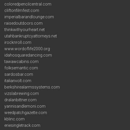
coloredpencilcentral.com
cliftonfilmfest.com
imperialbarandlounge.com
raisedoutdoors.com
thinkwithyourheart.net
utahbankruptcyattorneys.net
irocknroll.com
www.wordoflife2000.org
idahosquaredancing.com
tawawcabins.com
folksemantic.com
sardosbar.com
italianvolt.com
berkshirealarmssystems.com
vizslabrewing.com
dralanbittner.com
yannisandlemoni.com
weedpatchgazette.com
kblinc.com
eriesingletrack.com