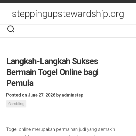
Skip
to
steppingupstewardship.org
content
Langkah-Langkah Sukses
Bermain Togel Online bagi
Pemula
Posted on June 27, 2026
by
adminstep
Gambling
Togel online merupakan permainan judi yang semakin