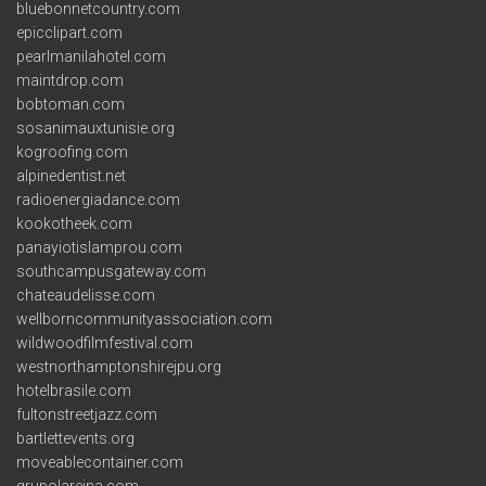
bluebonnetcountry.com
epicclipart.com
pearlmanilahotel.com
maintdrop.com
bobtoman.com
sosanimauxtunisie.org
kogroofing.com
alpinedentist.net
radioenergiadance.com
kookotheek.com
panayiotislamprou.com
southcampusgateway.com
chateaudelisse.com
wellborncommunityassociation.com
wildwoodfilmfestival.com
westnorthamptonshirejpu.org
hotelbrasile.com
fultonstreetjazz.com
bartlettevents.org
moveablecontainer.com
grupolareina.com