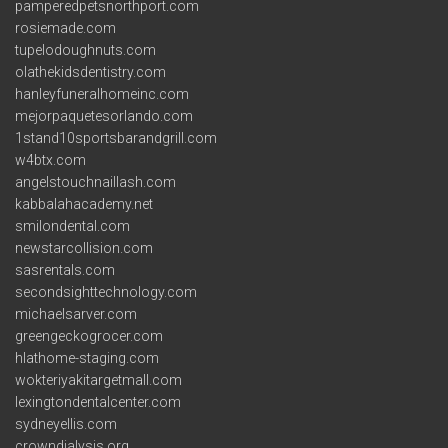
pamperedpetsnorthport.com
rosiemade.com
tupelodoughnuts.com
olathekidsdentistry.com
hanleyfuneralhomeinc.com
mejorpaquetesorlando.com
1stand10sportsbarandgrill.com
w4btx.com
angelstouchnaillash.com
kabbalahacademy.net
smilondental.com
newstarcollision.com
sasrentals.com
secondsighttechnology.com
michaelsarver.com
greengeckogrocer.com
hlathome-staging.com
wokteriyakitargetmall.com
lexingtondentalcenter.com
sydneyellis.com
crowndialysis.org