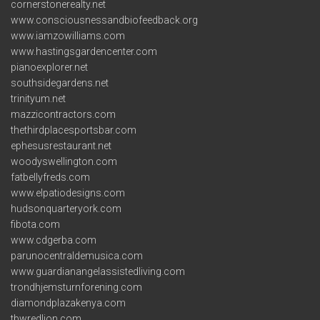
cornerstonerealty.net
www.consciousnessandbiofeedback.org
www.iamzowilliams.com
www.hastingsgardencenter.com
pianoexplorer.net
southsidegardens.net
trinityum.net
mazzicontractors.com
thethirdplacesportsbar.com
ephesusrestaurant.net
woodyswellington.com
fatbellyfreds.com
www.elpatiodesigns.com
hudsonquarteryork.com
fibota.com
www.cdgerba.com
parunocentraldemusica.com
www.guardianangelassistedliving.com
trondhjemsturnforening.com
diamondplazakenya.com
tbwredlion.com