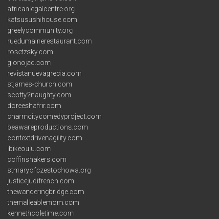
africanlegalcentre.org
katsusushihouse.com
greelycommunity.org
ruedumainerestaurant.com
rosetzsky.com
glonojad.com
revistanuevagrecia.com
stjames-church.com
scotty2naughty.com
doreeshafrir.com
charmcitycomedyproject.com
beawareproductions.com
contextdrivenagility.com
ibikeoulu.com
coffinshakers.com
stmaryofczestochowa.org
justicejudifrench.com
thewanderingbridge.com
themalleablemom.com
kennethcoletime.com