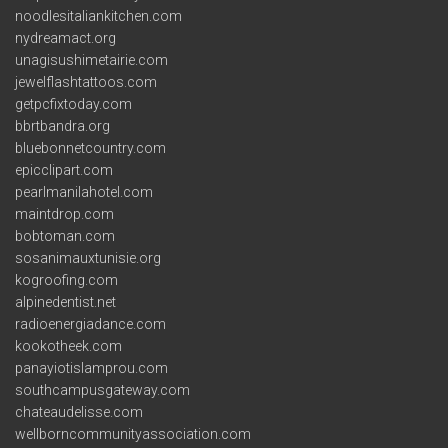
noodlesitaliankitchen.com
nydreamact.org
unagisushimetairie.com
jewelflashtattoos.com
getpcfixtoday.com
bbrtbandra.org
bluebonnetcountry.com
epicclipart.com
pearlmanilahotel.com
maintdrop.com
bobtoman.com
sosanimauxtunisie.org
kogroofing.com
alpinedentist.net
radioenergiadance.com
kookotheek.com
panayiotislamprou.com
southcampusgateway.com
chateaudelisse.com
wellborncommunityassociation.com