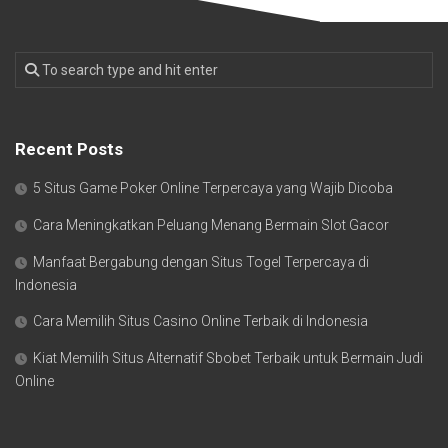
Recent Posts
5 Situs Game Poker Online Terpercaya yang Wajib Dicoba
Cara Meningkatkan Peluang Menang Bermain Slot Gacor
Manfaat Bergabung dengan Situs Togel Terpercaya di
Indonesia
Cara Memilih Situs Casino Online Terbaik di Indonesia
Kiat Memilih Situs Alternatif Sbobet Terbaik untuk Bermain Judi
Online