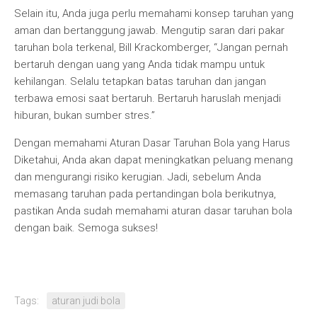
Selain itu, Anda juga perlu memahami konsep taruhan yang
aman dan bertanggung jawab. Mengutip saran dari pakar
taruhan bola terkenal, Bill Krackomberger, “Jangan pernah
bertaruh dengan uang yang Anda tidak mampu untuk
kehilangan. Selalu tetapkan batas taruhan dan jangan
terbawa emosi saat bertaruh. Bertaruh haruslah menjadi
hiburan, bukan sumber stres.”
Dengan memahami Aturan Dasar Taruhan Bola yang Harus
Diketahui, Anda akan dapat meningkatkan peluang menang
dan mengurangi risiko kerugian. Jadi, sebelum Anda
memasang taruhan pada pertandingan bola berikutnya,
pastikan Anda sudah memahami aturan dasar taruhan bola
dengan baik. Semoga sukses!
Tags:
aturan judi bola