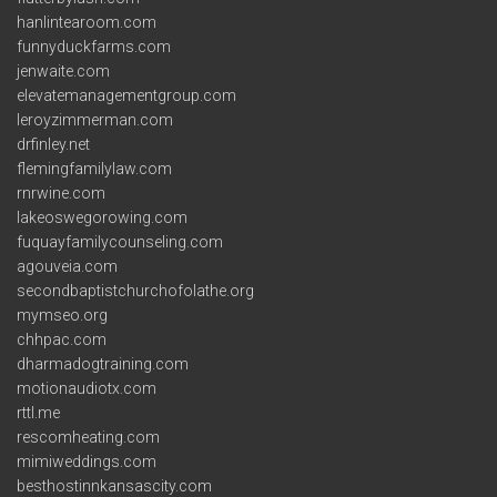
hanlintearoom.com
funnyduckfarms.com
jenwaite.com
elevatemanagementgroup.com
leroyzimmerman.com
drfinley.net
flemingfamilylaw.com
rnrwine.com
lakeoswegorowing.com
fuquayfamilycounseling.com
agouveia.com
secondbaptistchurchofolathe.org
mymseo.org
chhpac.com
dharmadogtraining.com
motionaudiotx.com
rttl.me
rescomheating.com
mimiweddings.com
besthostinnkansascity.com