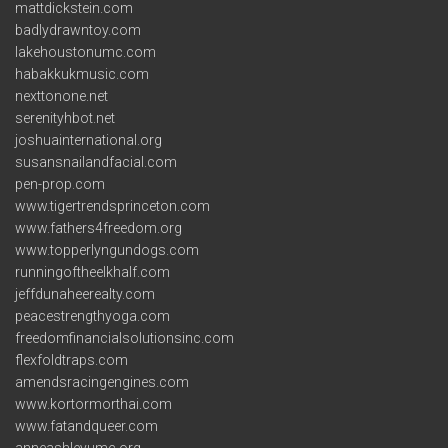
mattdickstein.com
badlydrawntoy.com
lakehoustonumc.com
habakkukmusic.com
nexttonone.net
serenityhbot.net
joshuainternational.org
susansnailandfacial.com
pen-prop.com
www.tigertrendsprinceton.com
www.fathers4freedom.org
www.topperlyngundogs.com
runningoftheelkhalf.com
jeffdunaheerealty.com
peacestrengthyoga.com
freedomfinancialsolutionsinc.com
flexfoldtraps.com
amendsracingengines.com
www.kortormorthai.com
www.fatandqueer.com
anneashleyumc.org