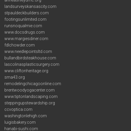
landsurveyskansascity.com
stpauldeckbuilders.com
footingsunlimited.com
runsnoqualmie.com
www.docsdrugs.com
www.margiesdiner.com
fdlchowder.com
www.needlepointsltd.com
bullandbirdsteakhouse.com
lascolinasplasticsurgery.com
www.cliftonheritage.org
sma43.org
remodelingchicagoonline.com
brentwoodyogacenter.com
www.tiptonlandscaping.com
steppingupstewardship.org
ccvoptica.com
washingtonlehigh.com
luigisbakery.com
hanabi-sushi.com