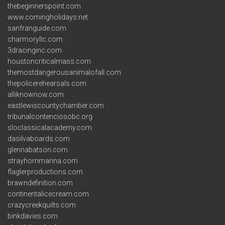
thebeginnerspoint.com
www.comingholidays.net
sanfranguide.com
charmoryllc.com
3dracinginc.com
houstoncriticalmass.com
themostdangerousanimalofall.com
thepolicerehearsals.com
alliknownow.com
eastlewiscountychamber.com
tribunalcontenciosobc.org
sloclassicalacademy.com
dasilvaboards.com
glennabatson.com
strayhornmarina.com
flaglerproductions.com
brawndefinition.com
continentalicecream.com
crazycreekquilts.com
binkdavies.com