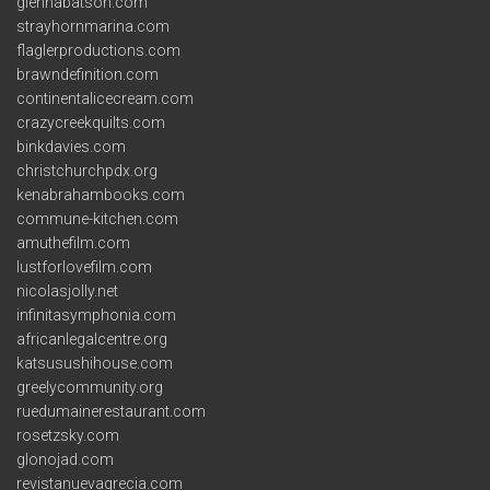
glennabatson.com
strayhornmarina.com
flaglerproductions.com
brawndefinition.com
continentalicecream.com
crazycreekquilts.com
binkdavies.com
christchurchpdx.org
kenabrahambooks.com
commune-kitchen.com
amuthefilm.com
lustforlovefilm.com
nicolasjolly.net
infinitasymphonia.com
africanlegalcentre.org
katsusushihouse.com
greelycommunity.org
ruedumainerestaurant.com
rosetzsky.com
glonojad.com
revistanuevagrecia.com