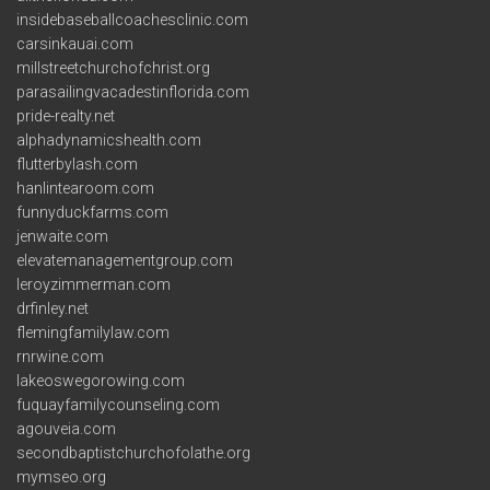
insidebaseballcoachesclinic.com
carsinkauai.com
millstreetchurchofchrist.org
parasailingvacadestinflorida.com
pride-realty.net
alphadynamicshealth.com
flutterbylash.com
hanlintearoom.com
funnyduckfarms.com
jenwaite.com
elevatemanagementgroup.com
leroyzimmerman.com
drfinley.net
flemingfamilylaw.com
rnrwine.com
lakeoswegorowing.com
fuquayfamilycounseling.com
agouveia.com
secondbaptistchurchofolathe.org
mymseo.org