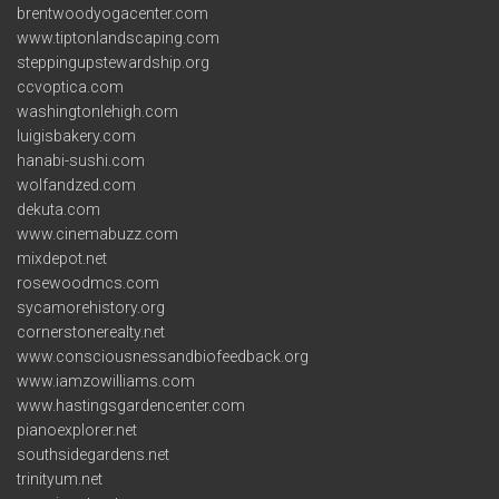
brentwoodyogacenter.com
www.tiptonlandscaping.com
steppingupstewardship.org
ccvoptica.com
washingtonlehigh.com
luigisbakery.com
hanabi-sushi.com
wolfandzed.com
dekuta.com
www.cinemabuzz.com
mixdepot.net
rosewoodmcs.com
sycamorehistory.org
cornerstonerealty.net
www.consciousnessandbiofeedback.org
www.iamzowilliams.com
www.hastingsgardencenter.com
pianoexplorer.net
southsidegardens.net
trinityum.net