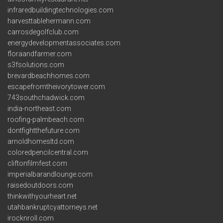
infraredbuildingtechnologies.com
harvesttablehermann.com
carrosdegolfclub.com
energydevelopmentassociates.com
floraandfarmer.com
s3fsolutions.com
brevardbeachhomes.com
escapefromtheivorytower.com
743southchadwick.com
india-northeast.com
roofing-palmbeach.com
dontfightthefuture.com
arnoldhomesltd.com
coloredpencilcentral.com
cliftonfilmfest.com
imperialbarandlounge.com
raisedoutdoors.com
thinkwithyourheart.net
utahbankruptcyattorneys.net
irocknroll.com