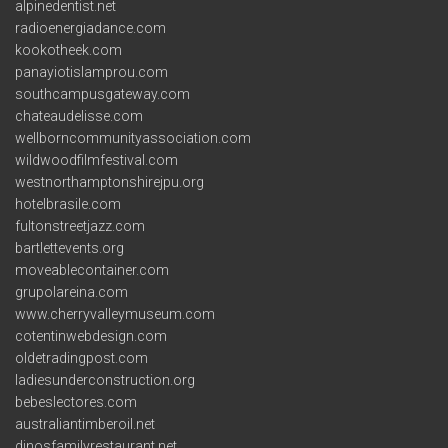
alpinedentist.net
radioenergiadance.com
kookotheek.com
panayiotislamprou.com
southcampusgateway.com
chateaudelisse.com
wellborncommunityassociation.com
wildwoodfilmfestival.com
westnorthamptonshirejpu.org
hotelbrasile.com
fultonstreetjazz.com
bartlettevents.org
moveablecontainer.com
grupolareina.com
www.cherryvalleymuseum.com
cotentinwebdesign.com
oldetradingpost.com
ladiesunderconstruction.org
bebeslectores.com
australiantimberoil.net
dinosfamilyrestaurant.net