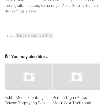
cara bermain Baccarat casino online dengan mudah dan
meningkatkan peluang kemenangan Anda. Selamat bermain
dan semoga sukses!
Tags:
baccarat casino online
You may also like...
Fakta Menarik tentang
Perbandingan Antara
Taiwan Togel yang Perlu
Mesin Slot Tradisional