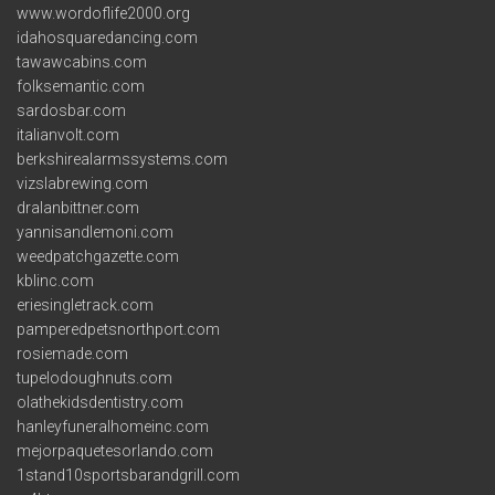
www.wordoflife2000.org
idahosquaredancing.com
tawawcabins.com
folksemantic.com
sardosbar.com
italianvolt.com
berkshirealarmssystems.com
vizslabrewing.com
dralanbittner.com
yannisandlemoni.com
weedpatchgazette.com
kblinc.com
eriesingletrack.com
pamperedpetsnorthport.com
rosiemade.com
tupelodoughnuts.com
olathekidsdentistry.com
hanleyfuneralhomeinc.com
mejorpaquetesorlando.com
1stand10sportsbarandgrill.com