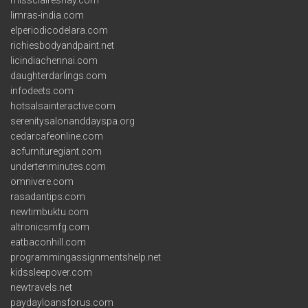
limras-india.com
elperiodicodelara.com
richiesbodyandpaint.net
licindiachennai.com
daughterdarlings.com
infodeets.com
hotsalsainteractive.com
serenitysalonanddayspa.org
cedarcafeonline.com
acfurnituregiant.com
undertenminutes.com
omnivere.com
rasadantips.com
newtimbuktu.com
altronicsmfg.com
eatbaconhill.com
programmingassignmentshelp.net
kidssleepover.com
newtravels.net
paydayloansforus.com