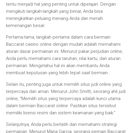
tentu menjadi hal yang penting untuk dipelajari. Dengan
mengikuti langkah-langkah yang benar, Anda bisa
meningkatkan peluang menang Anda dan meraih
kemenangan besar.
Pertama-tama, langkah pertama dalam cara bermain
Baccarat casino online dengan mudah adalah memahami
aturan dasar permainan ini. Menurut pakar perjudian online,
Anda perlu memahami cara taruhan, nilai kartu, dan aturan
permainan. Mengetahui hal ini akan membantu Anda
membuat keputusan yang lebih tepat saat bermain.
Selain itu, penting juga untuk memilih situs judi online yang
terpercaya dan aman. Menurut John Smith, seorang ahli judi
online, “Memilih situs yang terpercaya adalah kunci utama
dalam bermain Baccarat online. Pastikan situs tersebut
memiliki lisensi resmi dan sistem keamanan yang baik.”
Selanjutnya, Anda perlu berlatih dan memahami strategi
permainan. Menurut Maria Garcia, seorang pemain Baccarat