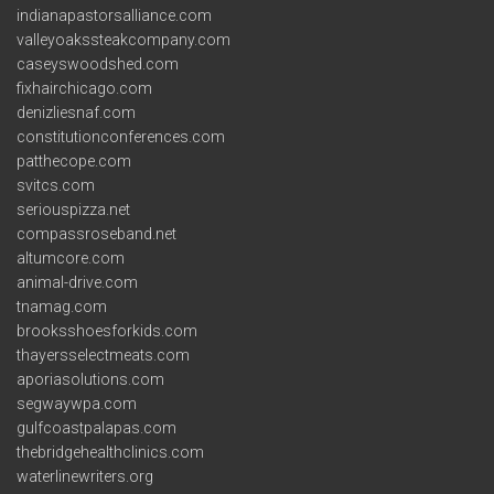
indianapastorsalliance.com
valleyoakssteakcompany.com
caseyswoodshed.com
fixhairchicago.com
denizliesnaf.com
constitutionconferences.com
patthecope.com
svitcs.com
seriouspizza.net
compassroseband.net
altumcore.com
animal-drive.com
tnamag.com
brooksshoesforkids.com
thayersselectmeats.com
aporiasolutions.com
segwaywpa.com
gulfcoastpalapas.com
thebridgehealthclinics.com
waterlinewriters.org