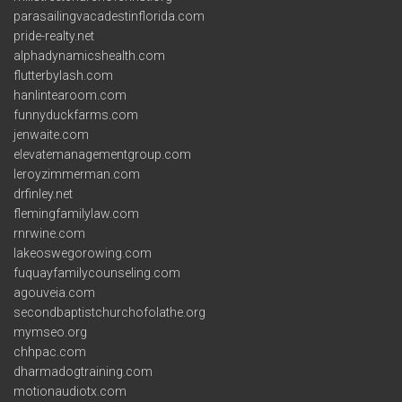
parasailingvacadestinflorida.com
pride-realty.net
alphadynamicshealth.com
flutterbylash.com
hanlintearoom.com
funnyduckfarms.com
jenwaite.com
elevatemanagementgroup.com
leroyzimmerman.com
drfinley.net
flemingfamilylaw.com
rnrwine.com
lakeoswegorowing.com
fuquayfamilycounseling.com
agouveia.com
secondbaptistchurchofolathe.org
mymseo.org
chhpac.com
dharmadogtraining.com
motionaudiotx.com