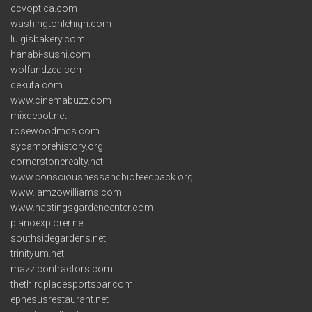
ccvoptica.com
washingtonlehigh.com
luigisbakery.com
hanabi-sushi.com
wolfandzed.com
dekuta.com
www.cinemabuzz.com
mixdepot.net
rosewoodmcs.com
sycamorehistory.org
cornerstonerealty.net
www.consciousnessandbiofeedback.org
www.iamzowilliams.com
www.hastingsgardencenter.com
pianoexplorer.net
southsidegardens.net
trinityum.net
mazzicontractors.com
thethirdplacesportsbar.com
ephesusrestaurant.net