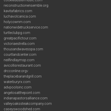
reconstructionensemble.org
kavitafabrics.com
luchavolcanica.com
holycownm.com
nationwidetruckservice.com
turtleclubpg.com
greatpacifictour.com
victoriaestrella.com
thousandwavesspa.com
courtlandcenter.com
neilfindlaymsp.com
avicollisrestaurant.com
drcconline.org
v
theplacebarandgrill.com
waterburyrx.com
advpoolsinc.com
angelosatthepoint.com
indianapastorsalliance.com
valleyoakssteakcompany.com
caseyswoodshed.com