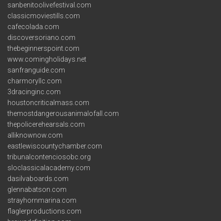
sanbenitoolivefestival.com
classicmoviestills.com
cafecolada.com
discoversoriano.com
thebeginnerspoint.com
www.comingholidays.net
sanfranguide.com
charmoryllc.com
3dracinginc.com
houstoncriticalmass.com
themostdangerousanimalofall.com
thepolicerehearsals.com
alliknownow.com
eastlewiscountychamber.com
tribunalcontenciosobc.org
sloclassicalacademy.com
dasilvaboards.com
glennabatson.com
strayhornmarina.com
flaglerproductions.com