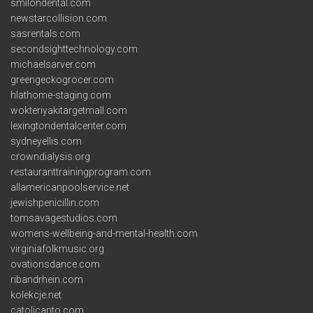
smilondental.com
newstarcollision.com
sasrentals.com
secondsighttechnology.com
michaelsarver.com
greengeckogrocer.com
hlathome-staging.com
wokteriyakitargetmall.com
lexingtondentalcenter.com
sydneyellis.com
crowndialysis.org
restauranttrainingprogram.com
allamericanpoolservice.net
jewishpenicillin.com
tomsavagestudios.com
womens-wellbeing-and-mental-health.com
virginiafolkmusic.org
ovationsdance.com
ribandrhein.com
kolekcje.net
catolicanto.com