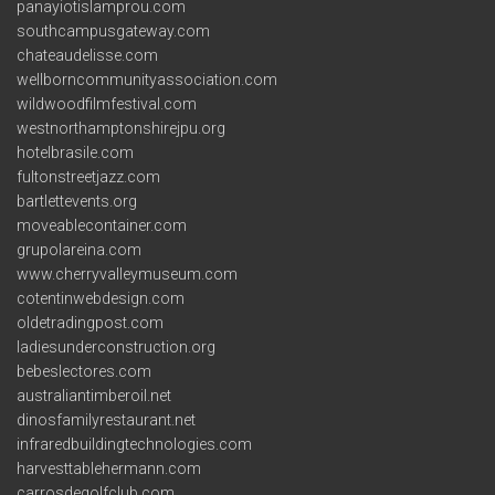
panayiotislamprou.com
southcampusgateway.com
chateaudelisse.com
wellborncommunityassociation.com
wildwoodfilmfestival.com
westnorthamptonshirejpu.org
hotelbrasile.com
fultonstreetjazz.com
bartlettevents.org
moveablecontainer.com
grupolareina.com
www.cherryvalleymuseum.com
cotentinwebdesign.com
oldetradingpost.com
ladiesunderconstruction.org
bebeslectores.com
australiantimberoil.net
dinosfamilyrestaurant.net
infraredbuildingtechnologies.com
harvesttablehermann.com
carrosdegolfclub.com