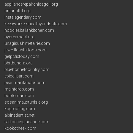
appliancerepairchicagoil.org
ontariotbf.org
instalegendary.com
keepworkershealthyandsafe.com
noodlesitaliankitchen.com
nydreamact.org
unagisushimetairie.com
jewelflashtattoos.com
getpcfixtoday.com
bbrtbandra.org
bluebonnetcountry.com
epicclipart.com
pearlmanilahotel.com
maintdrop.com
bobtoman.com
sosanimauxtunisie.org
kogroofing.com
alpinedentist.net
radioenergiadance.com
kookotheek.com