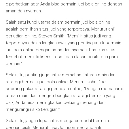
diperhatikan agar Anda bisa bermain judi bola online dengan
aman dan nyaman.
Salah satu kunci utama dalam bermain judi bola online
adalah pemilihan situs judi yang terpercaya. Menurut ahli
perjudian online, Steven Smith, “Memilih situs judi yang
terpercaya adalah langkah awal yang penting untuk bermain
judi bola online dengan aman dan nyaman. Pastikan situs
tersebut memiliki lisensi resmi dan ulasan positif dari para
pemain.”
Selain itu, penting juga untuk memahami aturan main dan
strategi bermain judi bola online. Menurut John Doe,
seorang pakar strategi perjudian online, “Dengan memahami
aturan main dan mengembangkan strategi bermain yang
baik, Anda bisa meningkatkan peluang menang dan
mengurangi risiko kerugian.”
Selain itu, jangan lupa untuk mengatur modal bermain
dengan bijak. Menurut Lisa Johnson, seorang ahli