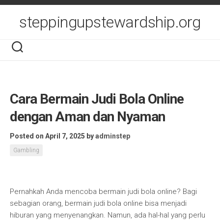
Skip
to
steppingupstewardship.org
content
Cara Bermain Judi Bola Online
dengan Aman dan Nyaman
Posted on April 7, 2025
by
adminstep
Gambling
Pernahkah Anda mencoba bermain judi bola online? Bagi
sebagian orang, bermain judi bola online bisa menjadi
hiburan yang menyenangkan. Namun, ada hal-hal yang perlu