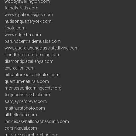
woodyswellington.com
fatbellyfreds.com
www.elpatiodesigns.com
hudsonquarteryork.com
fibota.com
www.cdgerba.com
parunocentraldemusica.com
www.guardianangelassistedliving.com
trondhjemsturnforening.com
diamondplazakenya.com
tbwredlion.com
billsautorepairandsales.com
quantum-naturals.com
montessorilearningcenter.org
fergusonstreetfest.com
samjayneforever.com
matthurstphoto.com
alltheflorida.com
insidebaseballcoachesclinic.com
carsinkauai.com
millstreetchurchofchrist.org