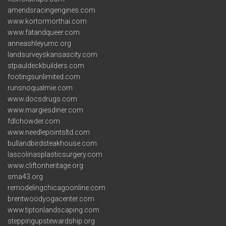
amendsracingengines.com
www.kortormorthai.com
www.fatandqueer.com
anneashleyumc.org
landsurveyskansascity.com
stpauldeckbuilders.com
footingsunlimited.com
runsnoqualmie.com
www.docsdrugs.com
www.margiesdiner.com
fdlchowder.com
www.needlepointsltd.com
bullandbirdsteakhouse.com
lascolinasplasticsurgery.com
www.cliftonheritage.org
sma43.org
remodelingchicagoonline.com
brentwoodyogacenter.com
www.tiptonlandscaping.com
steppingupstewardship.org