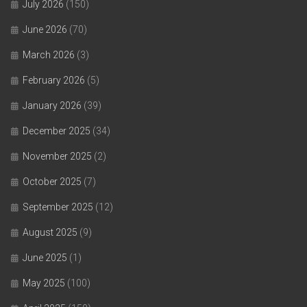
July 2026
(150)
June 2026
(70)
March 2026
(3)
February 2026
(5)
January 2026
(39)
December 2025
(34)
November 2025
(2)
October 2025
(7)
September 2025
(12)
August 2025
(9)
June 2025
(1)
May 2025
(100)