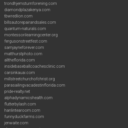
trondhjemsturnforening.com
diamondplazakenya.com
tbwredlion.com
billsautorepairandsales.com
quantum-naturals.com
montessorilearningcenter.org
fergusonstreetfest.com
samjayneforever.com
matthurstphoto.com
alltheflorida.com
insidebaseballcoachesclinic.com
carsinkauai.com
millstreetchurchofchrist.org
parasailingvacadestinflorida.com
pride-realty.net
alphadynamicshealth.com
flutterbylash.com
hanlintearoom.com
funnyduckfarms.com
jenwaite.com