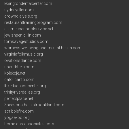
lexingtondentalcenter.com
sydneyellis.com
crowndialysis.org
restauranttrainingprogram.com
allamericanpoolservice.net
jewishpenicillin.com
tomsavagestudios.com
womens-wellbeing-and-mental-health.com
virginiafolkmusic.org
ovationsdance.com
ribandrhein.com
kolekcje.net
catolicanto.com
lbkeducationcenter.org
trinityriverdallas.org
perfectplace.net
3seasonsthaibistrooakland.com
scribblefire.com
yogaexpo.org
home-careassociates.com