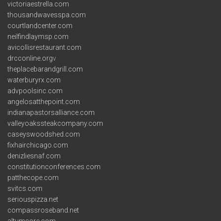
victoriaestrella.com
thousandwavesspa.com
courtlandcenter.com
neilfindlaymsp.com
avicollisrestaurant.com
drcconline.org
v
theplacebarandgrill.com
waterburyrx.com
advpoolsinc.com
angelosatthepoint.com
indianapastorsalliance.com
valleyoakssteakcompany.com
caseyswoodshed.com
fixhairchicago.com
denizliesnaf.com
constitutionconferences.com
patthecope.com
svitcs.com
seriouspizza.net
compassroseband.net
altumcore.com