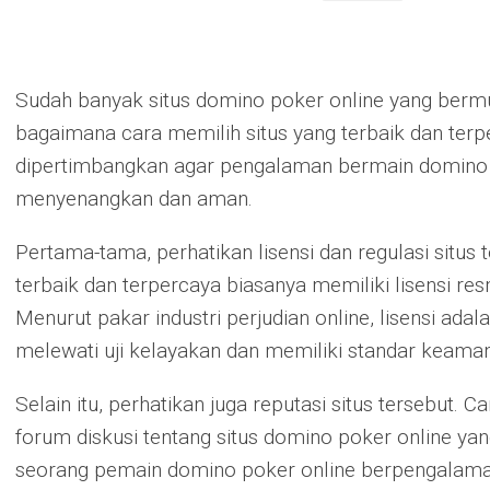
Sudah banyak situs domino poker online yang bermu
bagaimana cara memilih situs yang terbaik dan terpe
dipertimbangkan agar pengalaman bermain domino 
menyenangkan dan aman.
Pertama-tama, perhatikan lisensi dan regulasi situs 
terbaik dan terpercaya biasanya memiliki lisensi r
Menurut pakar industri perjudian online, lisensi ada
melewati uji kelayakan dan memiliki standar keaman
Selain itu, perhatikan juga reputasi situs tersebut. C
forum diskusi tentang situs domino poker online yan
seorang pemain domino poker online berpengalaman,