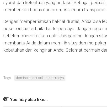
syarat dan ketentuan yang berlaku. Sebagai pemain c
memberikan bonus dan promosi secara transparan d
Dengan memperhatikan hal-hal di atas, Anda bisa l
poker online terbaik dan terpercaya. Jangan ragu un
sebelum memutuskan untuk bergabung dengan situs t
membantu Anda dalam memilih situs domino poker 
kebutuhan dan keinginan Anda. Selamat bermain da
Tags:
domino poker online terpercaya
You may also like...