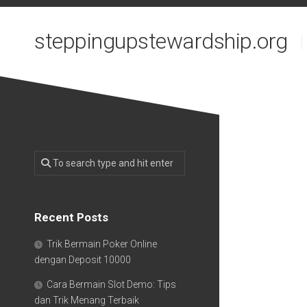
Skip
to
steppingupstewardship.org
content
Recent Posts
Trik Bermain Poker Online
dengan Deposit 10000
Cara Bermain Slot Demo: Tips
dan Trik Menang Terbaik