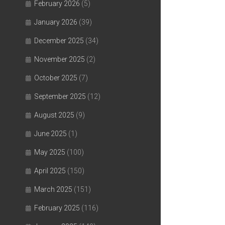
February 2026
(5)
January 2026
(39)
December 2025
(34)
November 2025
(2)
October 2025
(7)
September 2025
(12)
August 2025
(9)
June 2025
(1)
May 2025
(100)
April 2025
(150)
March 2025
(151)
February 2025
(116)