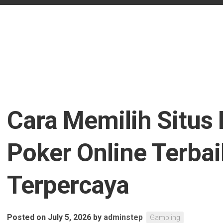
Cara Memilih Situs
Poker Online Terbai
Terpercaya
Posted on July 5, 2026
by
adminstep
Gambling