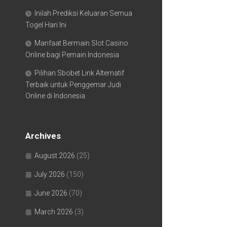
Inilah Prediksi Keluaran Semua
Togel Hari Ini
Manfaat Bermain Slot Casino
Online bagi Pemain Indonesia
Pilihan Sbobet Link Alternatif
Terbaik untuk Penggemar Judi
Online di Indonesia
Archives
August 2026
(25)
July 2026
(150)
June 2026
(70)
March 2026
(3)