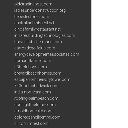
oldetradingpost.com
ladiesunderconstruction.org
bebeslectores.com
australiantimberoil.net
dinosfamilyrestaurant.net
infraredbuildingtechnologies.com
harvesttablehermann.com
carrosdegolfclub.com
energydevelopmentassociates.com
floraandfarmer.com
s3fsolutions.com
brevardbeachhomes.com
escapefromtheivorytower.com
743southchadwick.com
india-northeast.com
roofing-palmbeach.com
dontfightthefuture.com
arnoldhomesltd.com
coloredpencilcentral.com
cliftonfilmfest.com