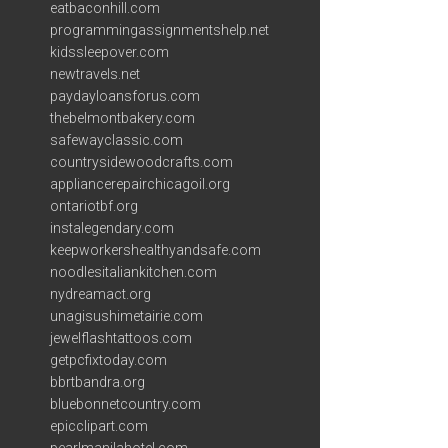
eatbaconhill.com
programmingassignmentshelp.net
kidssleepover.com
newtravels.net
paydayloansforus.com
thebelmontbakery.com
safewayclassic.com
countrysidewoodcrafts.com
appliancerepairchicagoil.org
ontariotbf.org
instalegendary.com
keepworkershealthyandsafe.com
noodlesitaliankitchen.com
nydreamact.org
unagisushimetairie.com
jewelflashtattoos.com
getpcfixtoday.com
bbrtbandra.org
bluebonnetcountry.com
epicclipart.com