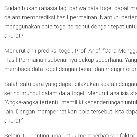
Sudah bukan rahasia lagi bahwa data togel dapat me
dalam memprediksi hasil permainan. Namun, perta
menggunakan data togel tersebut dengan tepat untu
akurat?
Menurut ahli prediksi togel, Prof. Arief, “Cara Meng
Hasil Permainan sebenarnya cukup sederhana. Yan
membaca data togel dengan benar dan menginterpre
Salah satu cara yang dapat dilakukan adalah denga
sering muncul dalam data togel. Menurut analisis stat
“Angka-angka tertentu memiliki kecenderungan untuk
lain. Dengan memperhatikan pola tersebut, kita dap
akurat.”
Selain itu, penting juga untuk memperhatikan fakto