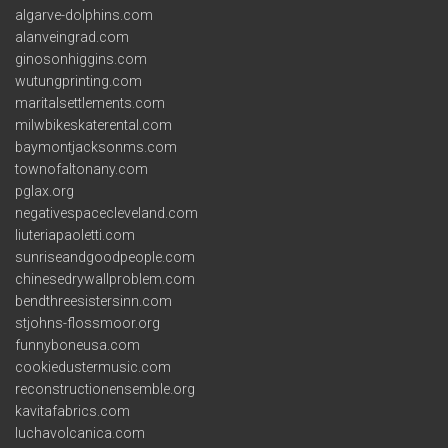
algarve-dolphins.com
alanveingrad.com
ginosonhiggins.com
wutungprinting.com
maritalsettlements.com
milwbikeskaterental.com
baymontjacksonms.com
townofaltonany.com
pglax.org
negativespacecleveland.com
liuteriapaoletti.com
sunriseandgoodpeople.com
chinesedrywallproblem.com
bendthreesistersinn.com
stjohns-flossmoor.org
funnyboneusa.com
cookiedustermusic.com
reconstructionensemble.org
kavitafabrics.com
luchavolcanica.com