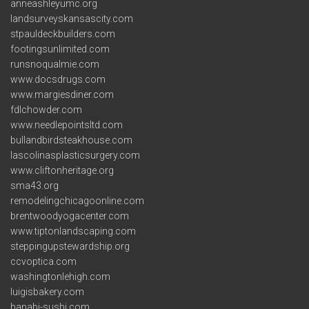
anneashleyumc.org
landsurveyskansascity.com
stpauldeckbuilders.com
footingsunlimited.com
runsnoqualmie.com
www.docsdrugs.com
www.margiesdiner.com
fdlchowder.com
www.needlepointsltd.com
bullandbirdsteakhouse.com
lascolinasplasticsurgery.com
www.cliftonheritage.org
sma43.org
remodelingchicagoonline.com
brentwoodyogacenter.com
www.tiptonlandscaping.com
steppingupstewardship.org
ccvoptica.com
washingtonlehigh.com
luigisbakery.com
hanabi-sushi.com