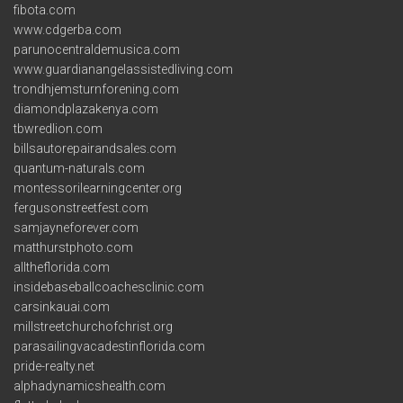
fibota.com
www.cdgerba.com
parunocentraldemusica.com
www.guardianangelassistedliving.com
trondhjemsturnforening.com
diamondplazakenya.com
tbwredlion.com
billsautorepairandsales.com
quantum-naturals.com
montessorilearningcenter.org
fergusonstreetfest.com
samjayneforever.com
matthurstphoto.com
alltheflorida.com
insidebaseballcoachesclinic.com
carsinkauai.com
millstreetchurchofchrist.org
parasailingvacadestinflorida.com
pride-realty.net
alphadynamicshealth.com