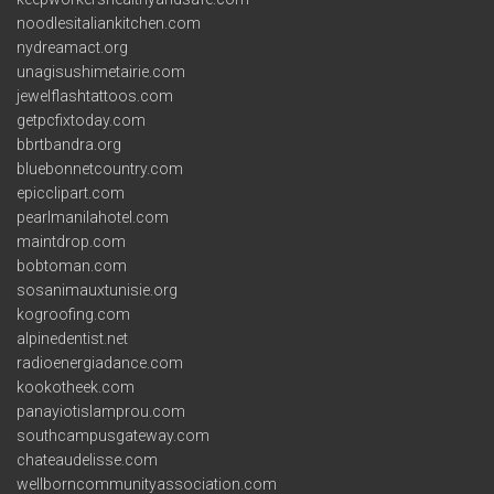
noodlesitaliankitchen.com
nydreamact.org
unagisushimetairie.com
jewelflashtattoos.com
getpcfixtoday.com
bbrtbandra.org
bluebonnetcountry.com
epicclipart.com
pearlmanilahotel.com
maintdrop.com
bobtoman.com
sosanimauxtunisie.org
kogroofing.com
alpinedentist.net
radioenergiadance.com
kookotheek.com
panayiotislamprou.com
southcampusgateway.com
chateaudelisse.com
wellborncommunityassociation.com