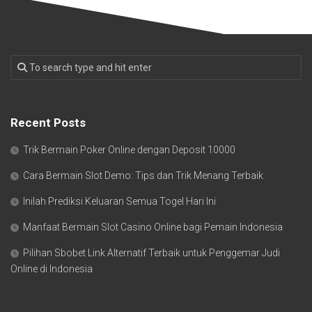
Recent Posts
Trik Bermain Poker Online dengan Deposit 10000
Cara Bermain Slot Demo: Tips dan Trik Menang Terbaik
Inilah Prediksi Keluaran Semua Togel Hari Ini
Manfaat Bermain Slot Casino Online bagi Pemain Indonesia
Pilihan Sbobet Link Alternatif Terbaik untuk Penggemar Judi
Online di Indonesia