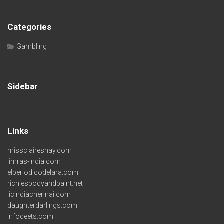
Categories
Gambling
Sidebar
Links
missclaireshay.com
limras-india.com
elperiodicodelara.com
richiesbodyandpaint.net
licindiachennai.com
daughterdarlings.com
infodeets.com