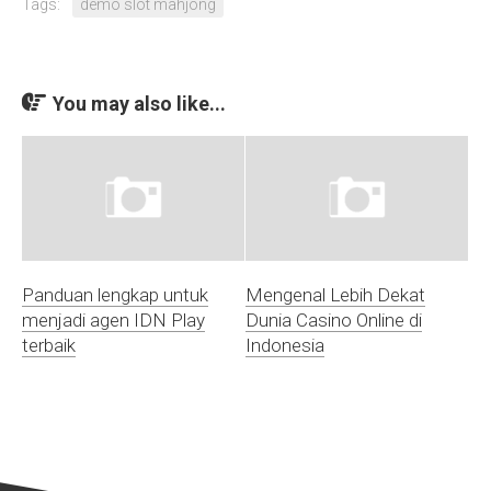
Tags:
demo slot mahjong
You may also like...
Panduan lengkap untuk
Mengenal Lebih Dekat
menjadi agen IDN Play
Dunia Casino Online di
terbaik
Indonesia