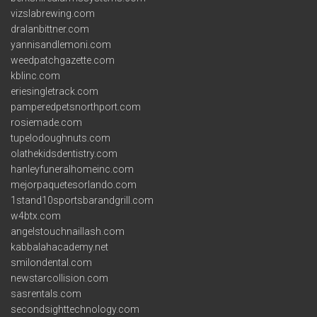
vizslabrewing.com
dralanbittner.com
yannisandlemoni.com
weedpatchgazette.com
kblinc.com
eriesingletrack.com
pamperedpetsnorthport.com
rosiemade.com
tupelodoughnuts.com
olathekidsdentistry.com
hanleyfuneralhomeinc.com
mejorpaquetesorlando.com
1stand10sportsbarandgrill.com
w4btx.com
angelstouchnaillash.com
kabbalahacademy.net
smilondental.com
newstarcollision.com
sasrentals.com
secondsighttechnology.com