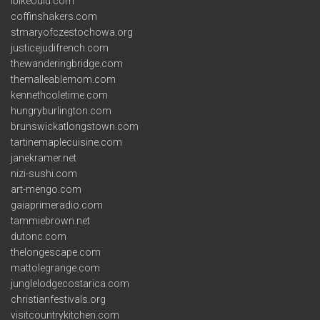
ibikeoulu.com
coffinshakers.com
stmaryofczestochowa.org
justicejudifrench.com
thewanderingbridge.com
themalleablemom.com
kennethcoletime.com
hungryburlington.com
brunswickatlongstown.com
tartinemaplecuisine.com
janekramer.net
nizi-sushi.com
art-mengo.com
gaiaprimeradio.com
tammiebrown.net
dutonc.com
thelongescape.com
mattolegrange.com
junglelodgecostarica.com
christianfestivals.org
visitcountrykitchen.com