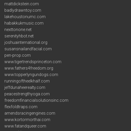
mattdickstein.com
badlydrawntoy.com
lakehoustonumc.com
habakkukmusic.com
nexttonone.net
serenityhbot.net
joshuainternational.org
susansnailandfacial.com
pen-prop.com
www.tigertrendsprinceton.com
www.fathers4freedom.org
www.topperlyngundogs.com
runningoftheelkhalf.com
jeffdunaheerealty.com
peacestrengthyoga.com
freedomfinancialsolutionsinc.com
flexfoldtraps.com
amendsracingengines.com
www.kortormorthai.com
www.fatandqueer.com