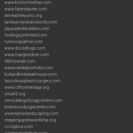
www.kortormorthai.com
www.fatandqueer.com
anneashleyumc.org
landsurveyskansascity.com
stpauldeckbuilders.com
footingsunlimited.com
runsnoqualmie.com
www.docsdrugs.com
www.margiesdiner.com
fdlchowder.com
www.needlepointsltd.com
bullandbirdsteakhouse.com
lascolinasplasticsurgery.com
www.cliftonheritage.org
sma43.org
remodelingchicagoonline.com
brentwoodyogacenter.com
www.tiptonlandscaping.com
steppingupstewardship.org
ccvoptica.com
washingtonlehigh.com