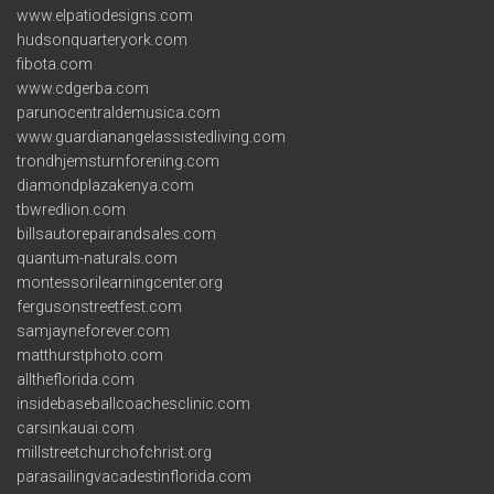
www.elpatiodesigns.com
hudsonquarteryork.com
fibota.com
www.cdgerba.com
parunocentraldemusica.com
www.guardianangelassistedliving.com
trondhjemsturnforening.com
diamondplazakenya.com
tbwredlion.com
billsautorepairandsales.com
quantum-naturals.com
montessorilearningcenter.org
fergusonstreetfest.com
samjayneforever.com
matthurstphoto.com
alltheflorida.com
insidebaseballcoachesclinic.com
carsinkauai.com
millstreetchurchofchrist.org
parasailingvacadestinflorida.com