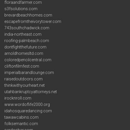
floraandfarmer.com
s3fsolutions.com
brevardbeachhomes.com
escapefromtheivorytower.com
743southchadwick.com
india-northeast.com
roofing-palmbeach.com
dontfightthefuture.com
arnoldhomesltd.com
coloredpencilcentral.com
cliftonfilmfest.com
imperialbarandlounge.com
raisedoutdoors.com
thinkwithyourheart.net
utahbankruptcyattorneys.net
irocknroll.com
www.wordoflife2000.org
idahosquaredancing.com
tawawcabins.com
folksemantic.com
sardosbar.com