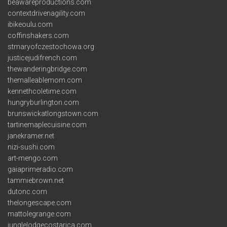
beawareproductions.com
contextdrivenagility.com
ibikeoulu.com
coffinshakers.com
stmaryofczestochowa.org
justicejudifrench.com
thewanderingbridge.com
themalleablemom.com
kennethcoletime.com
hungryburlington.com
brunswickatlongstown.com
tartinemaplecuisine.com
janekramer.net
nizi-sushi.com
art-mengo.com
gaiaprimeradio.com
tammiebrown.net
dutonc.com
thelongescape.com
mattolegrange.com
junglelodgecostarica.com