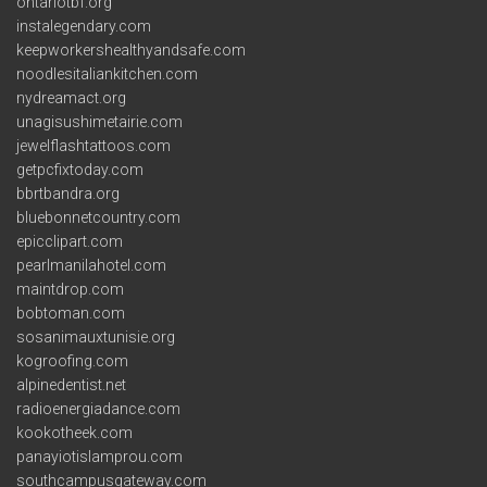
ontariotbf.org
instalegendary.com
keepworkershealthyandsafe.com
noodlesitaliankitchen.com
nydreamact.org
unagisushimetairie.com
jewelflashtattoos.com
getpcfixtoday.com
bbrtbandra.org
bluebonnetcountry.com
epicclipart.com
pearlmanilahotel.com
maintdrop.com
bobtoman.com
sosanimauxtunisie.org
kogroofing.com
alpinedentist.net
radioenergiadance.com
kookotheek.com
panayiotislamprou.com
southcampusgateway.com