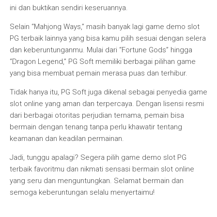
ini dan buktikan sendiri keseruannya.
Selain “Mahjong Ways,” masih banyak lagi game demo slot
PG terbaik lainnya yang bisa kamu pilih sesuai dengan selera
dan keberuntunganmu. Mulai dari “Fortune Gods” hingga
“Dragon Legend,” PG Soft memiliki berbagai pilihan game
yang bisa membuat pemain merasa puas dan terhibur.
Tidak hanya itu, PG Soft juga dikenal sebagai penyedia game
slot online yang aman dan terpercaya. Dengan lisensi resmi
dari berbagai otoritas perjudian ternama, pemain bisa
bermain dengan tenang tanpa perlu khawatir tentang
keamanan dan keadilan permainan.
Jadi, tunggu apalagi? Segera pilih game demo slot PG
terbaik favoritmu dan nikmati sensasi bermain slot online
yang seru dan menguntungkan. Selamat bermain dan
semoga keberuntungan selalu menyertaimu!