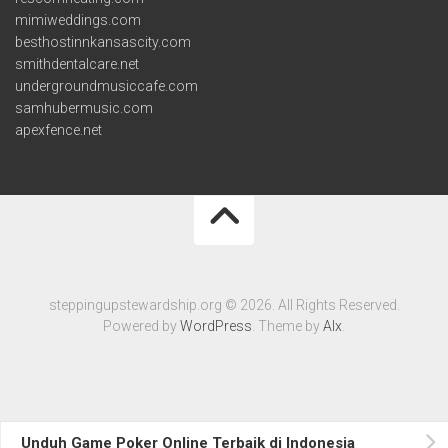
mimiweddings.com
besthostinnkansascity.com
smithdentalcare.net
undergroundmusiccafe.com
samhubermusic.com
apexfence.net
steppingupstewardship.org © 2026. All Rights Reserved.
Powered by
WordPress
. Theme by
Alx
.
Unduh Game Poker Online Terbaik di Indonesia