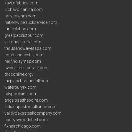
kavitafabrics.com
luchavolcanica.com
holycownm.com
nationwidetruckservice.com
turtleclubpg.com
greatpacifictour.com
victoriaestrella.com
thousandwavesspa.com
courtlandcenter.com
neilfindlaymsp.com
avicollisrestaurant.com
drcconline.org
v
theplacebarandgrill.com
waterburyrx.com
advpoolsinc.com
angelosatthepoint.com
indianapastorsalliance.com
valleyoakssteakcompany.com
caseyswoodshed.com
fixhairchicago.com