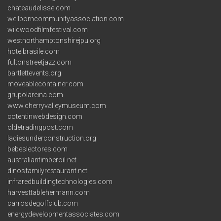
chateaudelisse.com
wellborncommunityassociation.com
wildwoodfilmfestival.com
westnorthamptonshirejpu.org
hotelbrasile.com
fultonstreetjazz.com
bartlettevents.org
moveablecontainer.com
grupolareina.com
www.cherryvalleymuseum.com
cotentinwebdesign.com
oldetradingpost.com
ladiesunderconstruction.org
bebeslectores.com
australiantimberoil.net
dinosfamilyrestaurant.net
infraredbuildingtechnologies.com
harvesttablehermann.com
carrosdegolfclub.com
energydevelopmentassociates.com