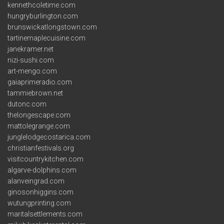
kennethcoletime.com
hungryburlington.com
brunswickatlongstown.com
tartinemaplecuisine.com
janekramer.net
nizi-sushi.com
art-mengo.com
gaiaprimeradio.com
tammiebrown.net
dutonc.com
thelongescape.com
mattolegrange.com
junglelodgecostarica.com
christianfestivals.org
visitcountrykitchen.com
algarve-dolphins.com
alanveingrad.com
ginosonhiggins.com
wutungprinting.com
maritalsettlements.com