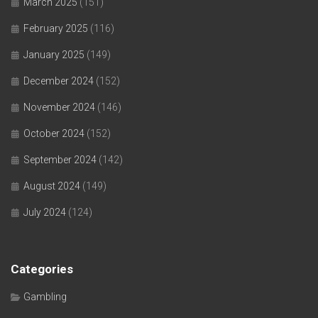
March 2025
(151)
February 2025
(116)
January 2025
(149)
December 2024
(152)
November 2024
(146)
October 2024
(152)
September 2024
(142)
August 2024
(149)
July 2024
(124)
Categories
Gambling