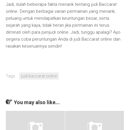
Jadi, itulah beberapa fakta menarik tentang judi Baccarat
online. Dengan berbagai varian permainan yang menarik,
peluang untuk mendapatkan keuntungan besar, serta
sejarah yang kaya, tidak heran jika permainan ini terus
diminati oleh para penjudi online. Jadi, tunggu apalagi? Ayo
segera coba peruntungan Anda di judi Baccarat online dan
rasakan keseruannya sendiri!
Tags:
judi baccarat online
You may also like...