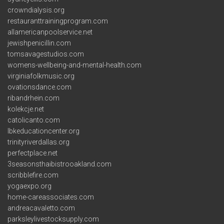
crowndialysis.org
restauranttrainingprogram.com
allamericanpoolservice.net
jewishpenicillin.com
tomsavagestudios.com
womens-wellbeing-and-mental-health.com
virginiafolkmusic.org
ovationsdance.com
ribandrhein.com
kolekcje.net
catolicanto.com
lbkeducationcenter.org
trinityriverdallas.org
perfectplace.net
3seasonsthaibistrooakland.com
scribblefire.com
yogaexpo.org
home-careassociates.com
andreacavaletto.com
parksleylivestocksupply.com