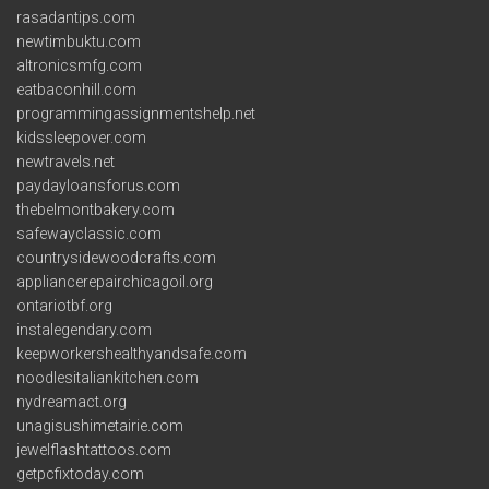
rasadantips.com
newtimbuktu.com
altronicsmfg.com
eatbaconhill.com
programmingassignmentshelp.net
kidssleepover.com
newtravels.net
paydayloansforus.com
thebelmontbakery.com
safewayclassic.com
countrysidewoodcrafts.com
appliancerepairchicagoil.org
ontariotbf.org
instalegendary.com
keepworkershealthyandsafe.com
noodlesitaliankitchen.com
nydreamact.org
unagisushimetairie.com
jewelflashtattoos.com
getpcfixtoday.com