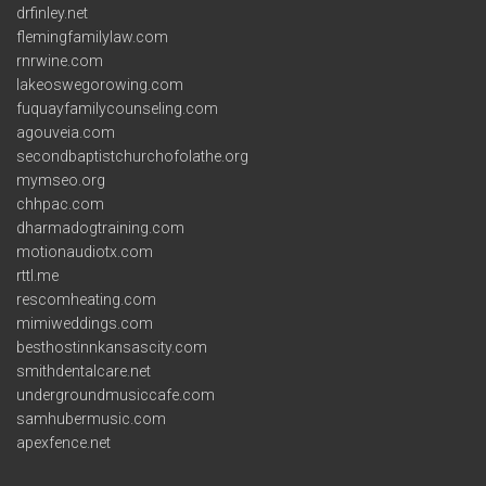
drfinley.net
flemingfamilylaw.com
rnrwine.com
lakeoswegorowing.com
fuquayfamilycounseling.com
agouveia.com
secondbaptistchurchofolathe.org
mymseo.org
chhpac.com
dharmadogtraining.com
motionaudiotx.com
rttl.me
rescomheating.com
mimiweddings.com
besthostinnkansascity.com
smithdentalcare.net
undergroundmusiccafe.com
samhubermusic.com
apexfence.net