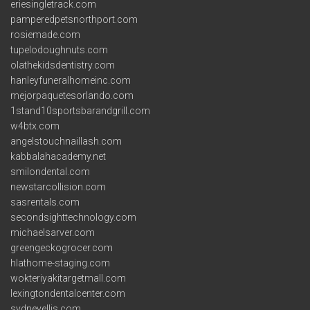
eriesingletrack.com
pamperedpetsnorthport.com
rosiemade.com
tupelodoughnuts.com
olathekidsdentistry.com
hanleyfuneralhomeinc.com
mejorpaquetesorlando.com
1stand10sportsbarandgrill.com
w4btx.com
angelstouchnaillash.com
kabbalahacademy.net
smilondental.com
newstarcollision.com
sasrentals.com
secondsighttechnology.com
michaelsarver.com
greengeckogrocer.com
hlathome-staging.com
wokteriyakitargetmall.com
lexingtondentalcenter.com
sydneyellis.com