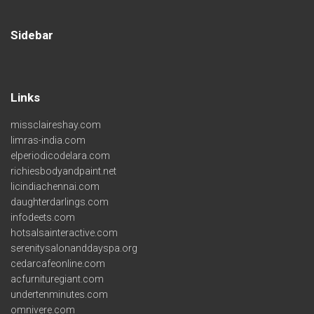
Sidebar
Links
missclaireshay.com
limras-india.com
elperiodicodelara.com
richiesbodyandpaint.net
licindiachennai.com
daughterdarlings.com
infodeets.com
hotsalsainteractive.com
serenitysalonanddayspa.org
cedarcafeonline.com
acfurnituregiant.com
undertenminutes.com
omnivere.com