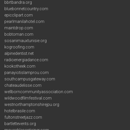
bbrtbandra.org
bluebonnetcountry.com
epicclipart.com
pearlmanilahotel.com
maintdrop.com
bobtoman.com
sosanimauxtunisie.org
kogroofing.com
alpinedentist.net
radioenergiadance.com
kookotheek.com
panayiotislamprou.com
southcampusgateway.com
chateaudelisse.com
wellborncommunityassociation.com
wildwoodfilmfestival.com
westnorthamptonshirejpu.org
hotelbrasile.com
fultonstreetjazz.com
bartlettevents.org
moveablecontainer.com