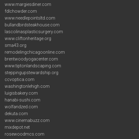
www.margiesdiner.com
fdlchowder.com
www.needlepointsltd.com
bullandbirdsteakhouse.com
lascolinasplasticsurgery.com
www.cliftonheritage.org
sma43.org
remodelingchicagoonline.com
brentwoodyogacenter.com
www.tiptonlandscaping.com
steppingupstewardship.org
ccvoptica.com
washingtonlehigh.com
luigisbakery.com
hanabi-sushi.com
wolfandzed.com
dekuta.com
www.cinemabuzz.com
mixdepot.net
rosewoodmcs.com