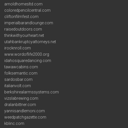
arnoldhomesltd.com
coloredpencilcentral.com
cliftonfilmfest.com
imperialbarandlounge.com
raisedoutdoors.com
thinkwithyourheart.net
utahbankruptcyattorneys.net
irocknroll.com
www.wordoflife2000.org
idahosquaredancing.com
tawawcabins.com
folksemantic.com
sardosbar.com
italianvolt.com
berkshirealarmssystems.com
vizslabrewing.com
dralanbittner.com
yannisandlemoni.com
weedpatchgazette.com
kblinc.com