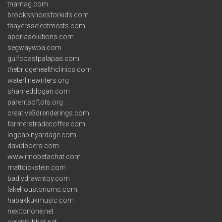
tnamag.com
brooksshoesforkids.com
thayersselectmeats.com
aporiasolutions.com
segwaywpa.com
gulfcoastpalapas.com
thebridgehealthclinics.com
waterlinewriters.org
shameddogan.com
parentsoftots.org
creative3drenderings.com
farmerstradecoffee.com
logcabinyardage.com
davidboers.com
www.imobetachat.com
mattdickstein.com
badlydrawntoy.com
lakehoustonumc.com
habakkukmusic.com
nexttonone.net
serenityhbot.net