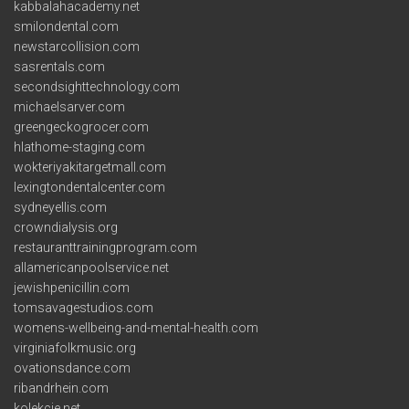
kabbalahacademy.net
smilondental.com
newstarcollision.com
sasrentals.com
secondsighttechnology.com
michaelsarver.com
greengeckogrocer.com
hlathome-staging.com
wokteriyakitargetmall.com
lexingtondentalcenter.com
sydneyellis.com
crowndialysis.org
restauranttrainingprogram.com
allamericanpoolservice.net
jewishpenicillin.com
tomsavagestudios.com
womens-wellbeing-and-mental-health.com
virginiafolkmusic.org
ovationsdance.com
ribandrhein.com
kolekcje.net