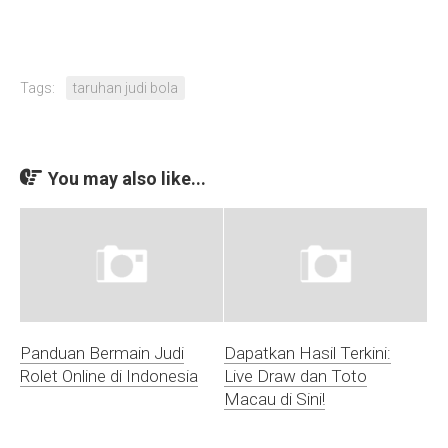
Tags:
taruhan judi bola
You may also like...
Panduan Bermain Judi
Dapatkan Hasil Terkini:
Rolet Online di Indonesia
Live Draw dan Toto
Macau di Sini!