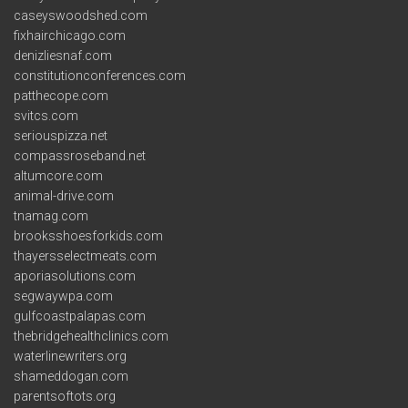
caseyswoodshed.com
fixhairchicago.com
denizliesnaf.com
constitutionconferences.com
patthecope.com
svitcs.com
seriouspizza.net
compassroseband.net
altumcore.com
animal-drive.com
tnamag.com
brooksshoesforkids.com
thayersselectmeats.com
aporiasolutions.com
segwaywpa.com
gulfcoastpalapas.com
thebridgehealthclinics.com
waterlinewriters.org
shameddogan.com
parentsoftots.org