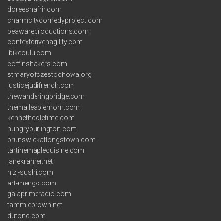
doreeshafrir.com
charmcitycomedyproject.com
beawareproductions.com
contextdrivenagility.com
ibikeoulu.com
coffinshakers.com
stmaryofczestochowa.org
justicejudifrench.com
thewanderingbridge.com
themalleablemom.com
kennethcoletime.com
hungryburlington.com
brunswickatlongstown.com
tartinemaplecuisine.com
janekramer.net
nizi-sushi.com
art-mengo.com
gaiaprimeradio.com
tammiebrown.net
dutonc.com