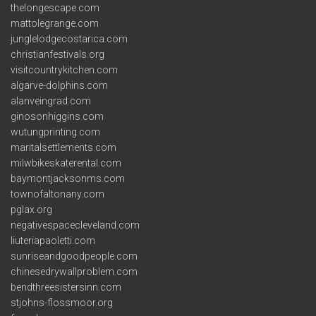
thelongescape.com
mattolegrange.com
junglelodgecostarica.com
christianfestivals.org
visitcountrykitchen.com
algarve-dolphins.com
alanveingrad.com
ginosonhiggins.com
wutungprinting.com
maritalsettlements.com
milwbikeskaterental.com
baymontjacksonms.com
townofaltonany.com
pglax.org
negativespacecleveland.com
liuteriapaoletti.com
sunriseandgoodpeople.com
chinesedrywallproblem.com
bendthreesistersinn.com
stjohns-flossmoor.org