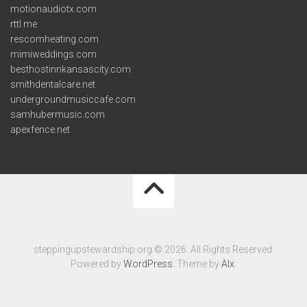
motionaudiotx.com
rttl.me
rescomheating.com
mimiweddings.com
besthostinnkansascity.com
smithdentalcare.net
undergroundmusiccafe.com
samhubermusic.com
apexfence.net
steppingupstewardship.org © 2026. All Rights Reserved.
Powered by
WordPress
. Theme by
Alx
.