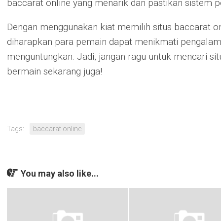
baccarat online yang menarik dan pastikan sistem pe
Dengan menggunakan kiat memilih situs baccarat onli
diharapkan para pemain dapat menikmati pengala
menguntungkan. Jadi, jangan ragu untuk mencari sit
bermain sekarang juga!
Tags:
baccarat online
You may also like...