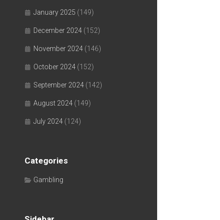
January 2025
(149)
December 2024
(152)
November 2024
(146)
October 2024
(152)
September 2024
(142)
August 2024
(149)
July 2024
(124)
Categories
Gambling
Sidebar