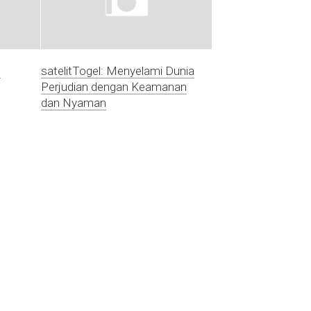
o
satelitTogel: Menyelami Dunia
Perjudian dengan Keamanan
dan Nyaman