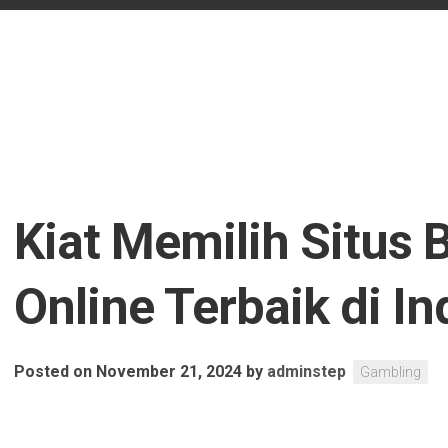
Kiat Memilih Situs 
Online Terbaik di I
Posted on November 21, 2024
by
adminstep
Gambling