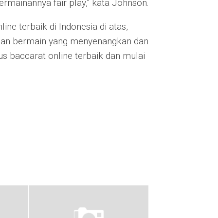
rmainannya fair play,” kata Johnson.
ne terbaik di Indonesia di atas,
man bermain yang menyenangkan dan
us baccarat online terbaik dan mulai