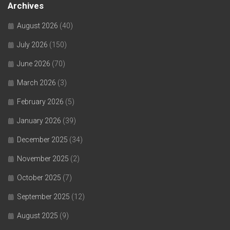
Archives
August 2026
(40)
July 2026
(150)
June 2026
(70)
March 2026
(3)
February 2026
(5)
January 2026
(39)
December 2025
(34)
November 2025
(2)
October 2025
(7)
September 2025
(12)
August 2025
(9)