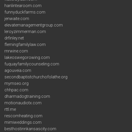
hanlintearoom.com
funnyduckfarms.com
jenwaite.com
elevatemanagementgroup.com
leroyzimmerman.com
drfinley.net
flemingfamilylaw.com
rnrwine.com
lakeoswegorowing.com
fuquayfamilycounseling.com
agouveia.com
secondbaptistchurchofolathe.org
mymseo.org
chhpac.com
dharmadogtraining.com
motionaudiotx.com
rttl.me
rescomheating.com
mimiweddings.com
besthostinnkansascity.com