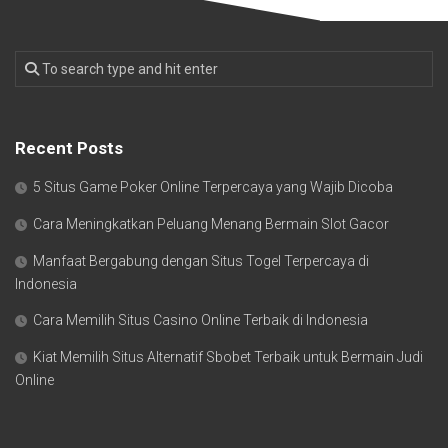
Recent Posts
5 Situs Game Poker Online Terpercaya yang Wajib Dicoba
Cara Meningkatkan Peluang Menang Bermain Slot Gacor
Manfaat Bergabung dengan Situs Togel Terpercaya di
Indonesia
Cara Memilih Situs Casino Online Terbaik di Indonesia
Kiat Memilih Situs Alternatif Sbobet Terbaik untuk Bermain Judi
Online