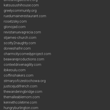
katsusushihouse.com
greelycommunity.org
ruedumainerestaurant.com
rosetzsky.com
glonojad.com
revistanuevagrecia.com
stjames-church.com
scotty2naughty.com
doreeshafrir.com
charmcitycomedyproject.com
beawareproductions.com
contextdrivenagility.com
ibikeoulu.com
coffinshakers.com
stmaryofczestochowa.org
justicejudifrench.com
thewanderingbridge.com
themalleablemom.com
kennethcoletime.com
hungryburlington.com