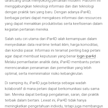
dirancang untuk menyokong pertanian modern. Platform ini
menggabungkan teknologi informasi dan dan teknologi
dengan praktik tani yang baru. Dengan adanya iPar4D,
berbagai petani dapat mengakses informasi dan resources
yang dapat menaikkan produktivitas serta keefisienan dalam
kegiatan pertanian mereka.
Salah satu ciri utama dari iPar4D ialah kemampuan dalam
menyediakan data real-time terkait iklim, harga komoditas,
dan kondisi pasar. Informasi ini teramat penting bagi petani
agar dapat membuat keputusan yang benar
login ipar4d
.
Melalui pemanfaatan analitik data, iPar4D membantu petani
merencanakan penanaman dan pemetikan yang lebih
optimal, serta meminimalisir risiko kebangkrutan.
Di samping itu, iPar4D juga bekerja sebagai wadah
kolaboratif di mana petani dapat berkomunikasi satu sama
lain. Mereka dapat berbagi pengalaman, saran, dan praktik
terbaik dalam bertani. Lewat ini, iPar4D tidak hanya
meningkatkan pengetahuan individu, tetapi juga membangun