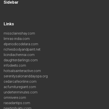
Sidebar
Links
missclaireshay.com
limras-india.com
elperiodicodelara.com
richiesbodyandpaint.net
licindiachennai.com
daughterdarlings.com
infodeets.com
hotsalsainteractive.com
serenitysalonanddayspa.org
cedarcafeonline.com
acfurnituregiant.com
undertenminutes.com
omnivere.com
rasadantips.com
newtimbuktu.com