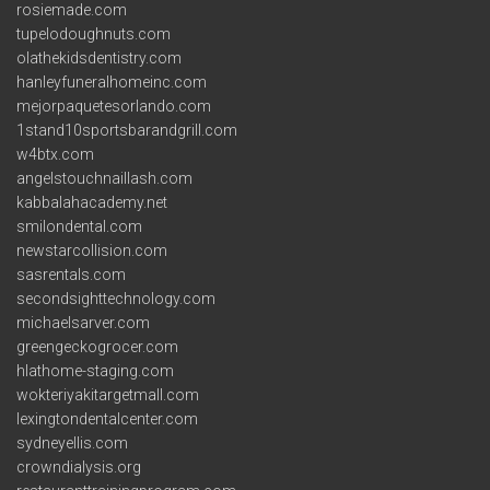
rosiemade.com
tupelodoughnuts.com
olathekidsdentistry.com
hanleyfuneralhomeinc.com
mejorpaquetesorlando.com
1stand10sportsbarandgrill.com
w4btx.com
angelstouchnaillash.com
kabbalahacademy.net
smilondental.com
newstarcollision.com
sasrentals.com
secondsighttechnology.com
michaelsarver.com
greengeckogrocer.com
hlathome-staging.com
wokteriyakitargetmall.com
lexingtondentalcenter.com
sydneyellis.com
crowndialysis.org