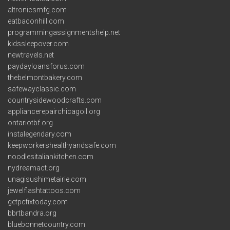
altronicsmfg.com
eatbaconhill.com
programmingassignmentshelp.net
kidssleepover.com
newtravels.net
paydayloansforus.com
thebelmontbakery.com
safewayclassic.com
countrysidewoodcrafts.com
appliancerepairchicagoil.org
ontariotbf.org
instalegendary.com
keepworkershealthyandsafe.com
noodlesitaliankitchen.com
nydreamact.org
unagisushimetairie.com
jewelflashtattoos.com
getpcfixtoday.com
bbrtbandra.org
bluebonnetcountry.com