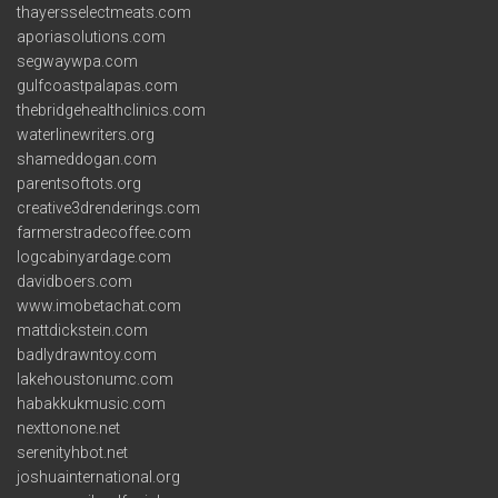
thayersselectmeats.com
aporiasolutions.com
segwaywpa.com
gulfcoastpalapas.com
thebridgehealthclinics.com
waterlinewriters.org
shameddogan.com
parentsoftots.org
creative3drenderings.com
farmerstradecoffee.com
logcabinyardage.com
davidboers.com
www.imobetachat.com
mattdickstein.com
badlydrawntoy.com
lakehoustonumc.com
habakkukmusic.com
nexttonone.net
serenityhbot.net
joshuainternational.org