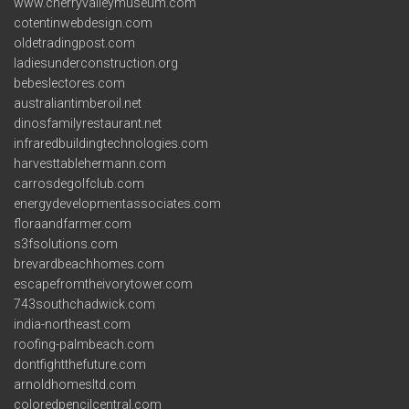
www.cherryvalleymuseum.com
cotentinwebdesign.com
oldetradingpost.com
ladiesunderconstruction.org
bebeslectores.com
australiantimberoil.net
dinosfamilyrestaurant.net
infraredbuildingtechnologies.com
harvesttablehermann.com
carrosdegolfclub.com
energydevelopmentassociates.com
floraandfarmer.com
s3fsolutions.com
brevardbeachhomes.com
escapefromtheivorytower.com
743southchadwick.com
india-northeast.com
roofing-palmbeach.com
dontfightthefuture.com
arnoldhomesltd.com
coloredpencilcentral.com