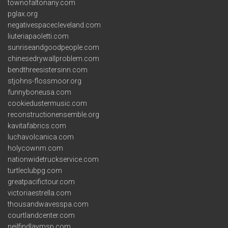
townofaltonany.com
pglax.org
negativespacecleveland.com
liuteriapaoletti.com
sunriseandgoodpeople.com
chinesedrywallproblem.com
bendthreesistersinn.com
stjohns-flossmoor.org
funnyboneusa.com
cookiedustermusic.com
reconstructionensemble.org
kavitafabrics.com
luchavolcanica.com
holycownm.com
nationwidetruckservice.com
turtleclubpg.com
greatpacifictour.com
victoriaestrella.com
thousandwavesspa.com
courtlandcenter.com
neilfindlaymsp.com