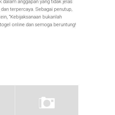
ak dalam anggapan yang tidak jelas
 dan terpercaya. Sebagai penutup,
tein, “Kebijaksanaan bukanlah
togel online dan semoga beruntung!