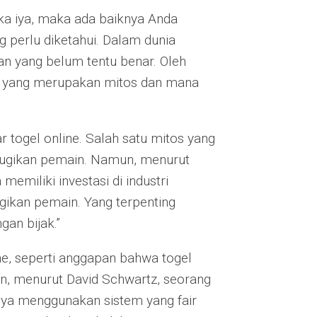
ka iya, maka ada baiknya Anda
 perlu diketahui. Dalam dunia
an yang belum tentu benar. Oleh
na yang merupakan mitos dan mana
 togel online. Salah satu mitos yang
erugikan pemain. Namun, menurut
miliki investasi di industri
gikan pemain. Yang terpenting
gan bijak.”
line, seperti anggapan bahwa togel
mun, menurut David Schwartz, seorang
mnya menggunakan sistem yang fair