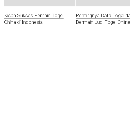
Kisah Sukses Pemain Togel
Pentingnya Data Togel d
China di Indonesia
Bermain Judi Togel Onlin