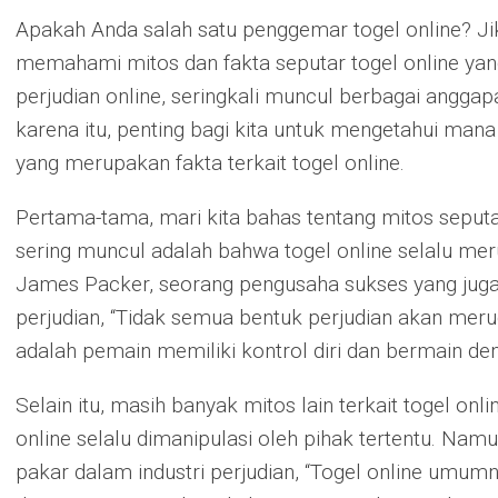
Apakah Anda salah satu penggemar togel online? Ji
memahami mitos dan fakta seputar togel online yang
perjudian online, seringkali muncul berbagai anggap
karena itu, penting bagi kita untuk mengetahui ma
yang merupakan fakta terkait togel online.
Pertama-tama, mari kita bahas tentang mitos seputar
sering muncul adalah bahwa togel online selalu m
James Packer, seorang pengusaha sukses yang juga me
perjudian, “Tidak semua bentuk perjudian akan meru
adalah pemain memiliki kontrol diri dan bermain den
Selain itu, masih banyak mitos lain terkait togel on
online selalu dimanipulasi oleh pihak tertentu. Na
pakar dalam industri perjudian, “Togel online umu