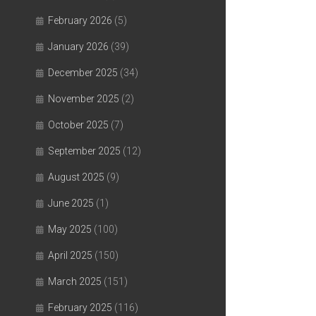
February 2026
(5)
January 2026
(39)
December 2025
(34)
November 2025
(2)
October 2025
(7)
September 2025
(12)
August 2025
(9)
June 2025
(1)
May 2025
(100)
April 2025
(150)
March 2025
(151)
February 2025
(116)