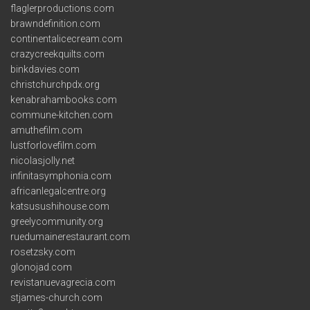
flaglerproductions.com
brawndefinition.com
continentalicecream.com
crazycreekquilts.com
binkdavies.com
christchurchpdx.org
kenabrahambooks.com
commune-kitchen.com
amuthefilm.com
lustforlovefilm.com
nicolasjolly.net
infinitasymphonia.com
africanlegalcentre.org
katsusushihouse.com
greelycommunity.org
ruedumainerestaurant.com
rosetzsky.com
glonojad.com
revistanuevagrecia.com
stjames-church.com