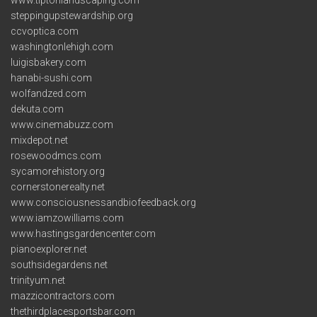
steppingupstewardship.org
ccvoptica.com
washingtonlehigh.com
luigisbakery.com
hanabi-sushi.com
wolfandzed.com
dekuta.com
www.cinemabuzz.com
mixdepot.net
rosewoodmcs.com
sycamorehistory.org
cornerstonerealty.net
www.consciousnessandbiofeedback.org
www.iamzowilliams.com
www.hastingsgardencenter.com
pianoexplorer.net
southsidegardens.net
trinityum.net
mazzicontractors.com
thethirdplacesportsbar.com