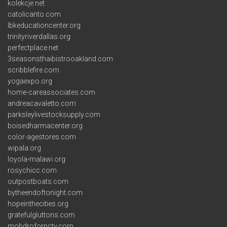
kolekcje.net
catolicanto.com
lbkeducationcenter.org
trinityriverdallas.org
perfectplace.net
3seasonsthaibistrooakland.com
scribblefire.com
yogaexpo.org
home-careassociates.com
andreacavaletto.com
parksleylivestocksupply.com
boisedharmacenter.org
color-agestores.com
wipala.org
loyola-malawi.org
rosychicc.com
outpostboats.com
bytheendoftonight.com
hopeinthecities.org
gratefulgluttons.com
mobdroforpctv.com