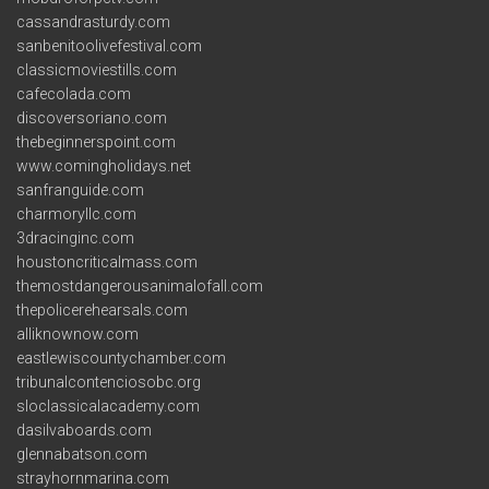
cassandrasturdy.com
sanbenitoolivefestival.com
classicmoviestills.com
cafecolada.com
discoversoriano.com
thebeginnerspoint.com
www.comingholidays.net
sanfranguide.com
charmoryllc.com
3dracinginc.com
houstoncriticalmass.com
themostdangerousanimalofall.com
thepolicerehearsals.com
alliknownow.com
eastlewiscountychamber.com
tribunalcontenciosobc.org
sloclassicalacademy.com
dasilvaboards.com
glennabatson.com
strayhornmarina.com