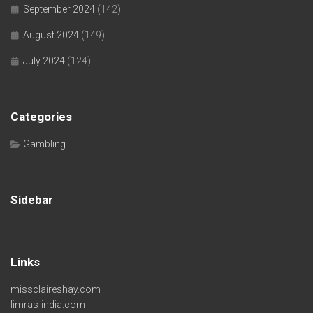
September 2024
(142)
August 2024
(149)
July 2024
(124)
Categories
Gambling
Sidebar
Links
missclaireshay.com
limras-india.com