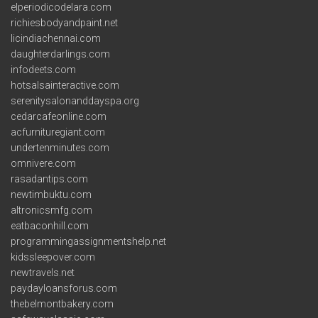
elperiodicodelara.com
richiesbodyandpaint.net
licindiachennai.com
daughterdarlings.com
infodeets.com
hotsalsainteractive.com
serenitysalonanddayspa.org
cedarcafeonline.com
acfurnituregiant.com
undertenminutes.com
omnivere.com
rasadantips.com
newtimbuktu.com
altronicsmfg.com
eatbaconhill.com
programmingassignmentshelp.net
kidssleepover.com
newtravels.net
paydayloansforus.com
thebelmontbakery.com