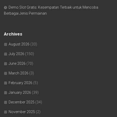
Demo Slot Gratis: Kesempatan Terbaik untuk Mencoba
Berbagai Jenis Permainan
Archives
August 2026
(33)
July 2026
(150)
June 2026
(70)
March 2026
(3)
February 2026
(5)
January 2026
(39)
December 2025
(34)
November 2025
(2)