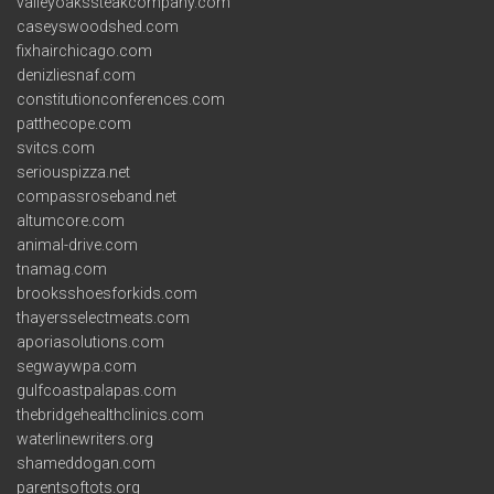
valleyoakssteakcompany.com
caseyswoodshed.com
fixhairchicago.com
denizliesnaf.com
constitutionconferences.com
patthecope.com
svitcs.com
seriouspizza.net
compassroseband.net
altumcore.com
animal-drive.com
tnamag.com
brooksshoesforkids.com
thayersselectmeats.com
aporiasolutions.com
segwaywpa.com
gulfcoastpalapas.com
thebridgehealthclinics.com
waterlinewriters.org
shameddogan.com
parentsoftots.org