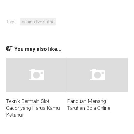
Tags:
casino live online
You may also like...
Teknik Bermain Slot
Panduan Menang
Gacor yang Harus Kamu
Taruhan Bola Online
Ketahui