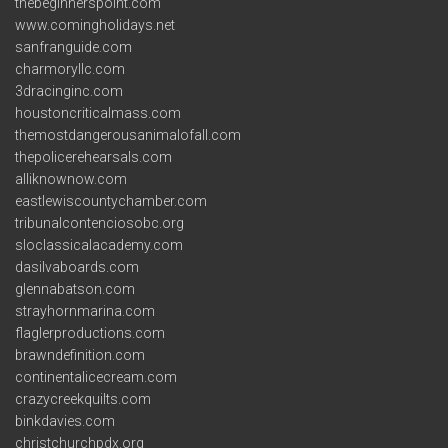
thebeginnerspoint.com
www.comingholidays.net
sanfranguide.com
charmoryllc.com
3dracinginc.com
houstoncriticalmass.com
themostdangerousanimalofall.com
thepolicerehearsals.com
alliknownow.com
eastlewiscountychamber.com
tribunalcontenciosobc.org
sloclassicalacademy.com
dasilvaboards.com
glennabatson.com
strayhornmarina.com
flaglerproductions.com
brawndefinition.com
continentalicecream.com
crazycreekquilts.com
binkdavies.com
christchurchpdx.org