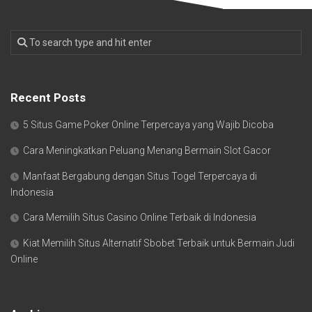
Recent Posts
5 Situs Game Poker Online Terpercaya yang Wajib Dicoba
Cara Meningkatkan Peluang Menang Bermain Slot Gacor
Manfaat Bergabung dengan Situs Togel Terpercaya di
Indonesia
Cara Memilih Situs Casino Online Terbaik di Indonesia
Kiat Memilih Situs Alternatif Sbobet Terbaik untuk Bermain Judi
Online