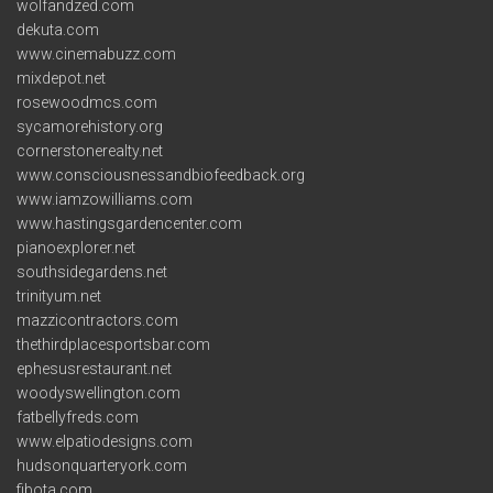
wolfandzed.com
dekuta.com
www.cinemabuzz.com
mixdepot.net
rosewoodmcs.com
sycamorehistory.org
cornerstonerealty.net
www.consciousnessandbiofeedback.org
www.iamzowilliams.com
www.hastingsgardencenter.com
pianoexplorer.net
southsidegardens.net
trinityum.net
mazzicontractors.com
thethirdplacesportsbar.com
ephesusrestaurant.net
woodyswellington.com
fatbellyfreds.com
www.elpatiodesigns.com
hudsonquarteryork.com
fibota.com