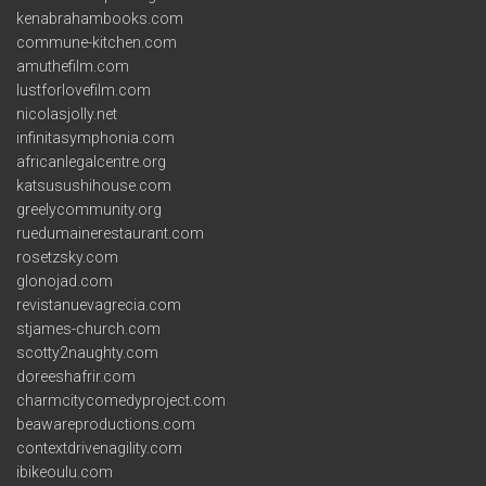
kenabrahambooks.com
commune-kitchen.com
amuthefilm.com
lustforlovefilm.com
nicolasjolly.net
infinitasymphonia.com
africanlegalcentre.org
katsusushihouse.com
greelycommunity.org
ruedumainerestaurant.com
rosetzsky.com
glonojad.com
revistanuevagrecia.com
stjames-church.com
scotty2naughty.com
doreeshafrir.com
charmcitycomedyproject.com
beawareproductions.com
contextdrivenagility.com
ibikeoulu.com