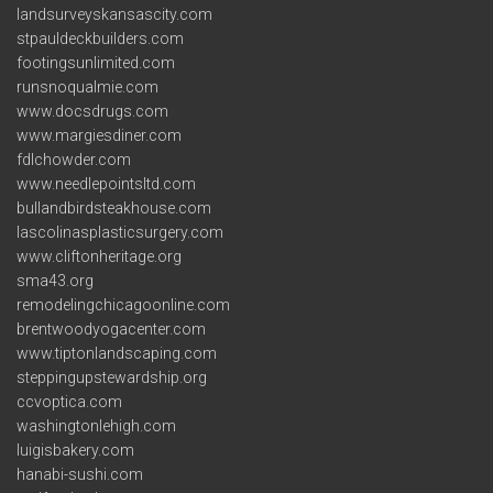
landsurveyskansascity.com
stpauldeckbuilders.com
footingsunlimited.com
runsnoqualmie.com
www.docsdrugs.com
www.margiesdiner.com
fdlchowder.com
www.needlepointsltd.com
bullandbirdsteakhouse.com
lascolinasplasticsurgery.com
www.cliftonheritage.org
sma43.org
remodelingchicagoonline.com
brentwoodyogacenter.com
www.tiptonlandscaping.com
steppingupstewardship.org
ccvoptica.com
washingtonlehigh.com
luigisbakery.com
hanabi-sushi.com