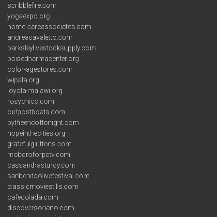
scribblefire.com
yogaexpo.org
home-careassociates.com
andreacavaletto.com
parksleylivestocksupply.com
boisedharmacenter.org
color-agestores.com
wipala.org
loyola-malawi.org
rosychicc.com
outpostboats.com
bytheendoftonight.com
hopeinthecities.org
gratefulgluttons.com
mobdroforpctv.com
cassandrasturdy.com
sanbenitoolivefestival.com
classicmoviestills.com
cafecolada.com
discoversoriano.com