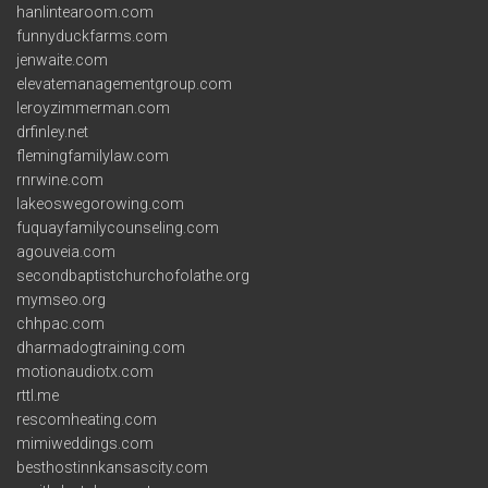
hanlintearoom.com
funnyduckfarms.com
jenwaite.com
elevatemanagementgroup.com
leroyzimmerman.com
drfinley.net
flemingfamilylaw.com
rnrwine.com
lakeoswegorowing.com
fuquayfamilycounseling.com
agouveia.com
secondbaptistchurchofolathe.org
mymseo.org
chhpac.com
dharmadogtraining.com
motionaudiotx.com
rttl.me
rescomheating.com
mimiweddings.com
besthostinnkansascity.com