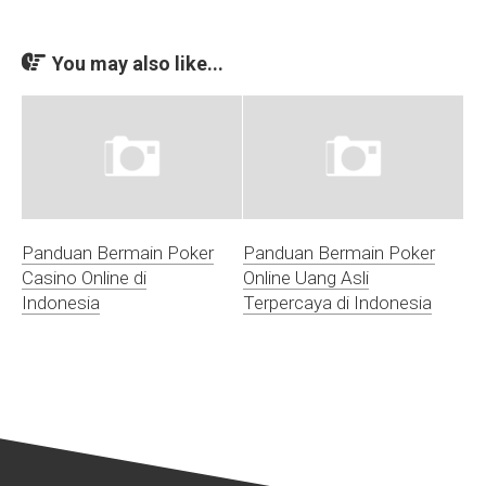
You may also like...
Panduan Bermain Poker
Panduan Bermain Poker
Casino Online di
Online Uang Asli
Indonesia
Terpercaya di Indonesia