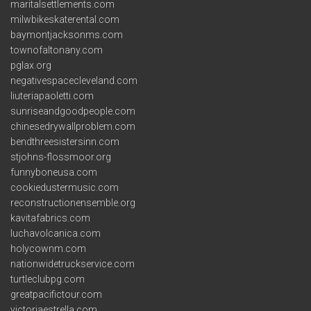
maritalsettlements.com
milwbikeskaterental.com
baymontjacksonms.com
townofaltonany.com
pglax.org
negativespacecleveland.com
liuteriapaoletti.com
sunriseandgoodpeople.com
chinesedrywallproblem.com
bendthreesistersinn.com
stjohns-flossmoor.org
funnyboneusa.com
cookiedustermusic.com
reconstructionensemble.org
kavitafabrics.com
luchavolcanica.com
holycownm.com
nationwidetruckservice.com
turtleclubpg.com
greatpacifictour.com
victoriaestrella.com