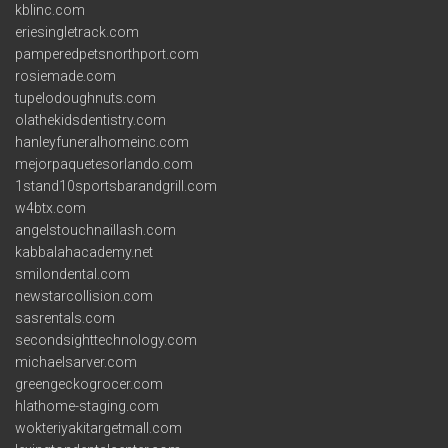
kblinc.com
eriesingletrack.com
pamperedpetsnorthport.com
rosiemade.com
tupelodoughnuts.com
olathekidsdentistry.com
hanleyfuneralhomeinc.com
mejorpaquetesorlando.com
1stand10sportsbarandgrill.com
w4btx.com
angelstouchnaillash.com
kabbalahacademy.net
smilondental.com
newstarcollision.com
sasrentals.com
secondsighttechnology.com
michaelsarver.com
greengeckogrocer.com
hlathome-staging.com
wokteriyakitargetmall.com