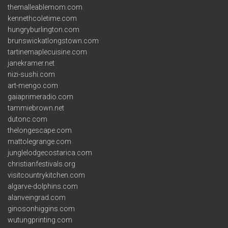
themalleablemom.com
kennethcoletime.com
hungryburlington.com
brunswickatlongstown.com
tartinemaplecuisine.com
janekramer.net
nizi-sushi.com
art-mengo.com
gaiaprimeradio.com
tammiebrown.net
dutonc.com
thelongescape.com
mattolegrange.com
junglelodgecostarica.com
christianfestivals.org
visitcountrykitchen.com
algarve-dolphins.com
alanveingrad.com
ginosonhiggins.com
wutungprinting.com