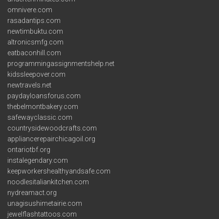
omnivere.com
rasadantips.com
newtimbuktu.com
altronicsmfg.com
eatbaconhill.com
programmingassignmentshelp.net
kidssleepover.com
newtravels.net
paydayloansforus.com
thebelmontbakery.com
safewayclassic.com
countrysidewoodcrafts.com
appliancerepairchicagoil.org
ontariotbf.org
instalegendary.com
keepworkershealthyandsafe.com
noodlesitaliankitchen.com
nydreamact.org
unagisushimetairie.com
jewelflashtattoos.com