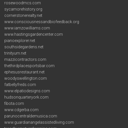
rosewoodmcs.com
sycamorehistory.org
cornerstonerealty.net
www.consciousnessandbiofeedback.org
www.iamzowilliams.com
www.hastingsgardencenter.com
pianoexplorer.net
southsidegardens.net
trinityum.net
mazzicontractors.com
thethirdplacesportsbar.com
ephesusrestaurant.net
woodyswellington.com
fatbellyfreds.com
www.elpatiodesigns.com
hudsonquarteryork.com
fibota.com
www.cdgerba.com
parunocentraldemusica.com
www.guardianangelassistedliving.com