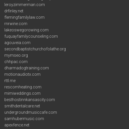
leroyzimmerman.com
drfinley.net
flemingfamilylaw.com
rnrwine.com
lakeoswegorowing.com
fuquayfamilycounseling.com
agouveia.com
secondbaptistchurchofolathe.org
mymseo.org
chhpac.com
dharmadogtraining.com
motionaudiotx.com
rttl.me
rescomheating.com
mimiweddings.com
besthostinnkansascity.com
smithdentalcare.net
undergroundmusiccafe.com
samhubermusic.com
apexfence.net