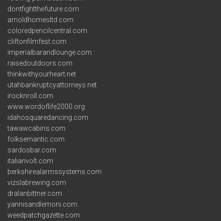
dontfightthefuture.com
arnoldhomesltd.com
coloredpencilcentral.com
cliftonfilmfest.com
imperialbarandlounge.com
raisedoutdoors.com
thinkwithyourheart.net
utahbankruptcyattorneys.net
irocknroll.com
www.wordoflife2000.org
idahosquaredancing.com
tawawcabins.com
folksemantic.com
sardosbar.com
italianvolt.com
berkshirealarmssystems.com
vizslabrewing.com
dralanbittner.com
yannisandlemoni.com
weedpatchgazette.com