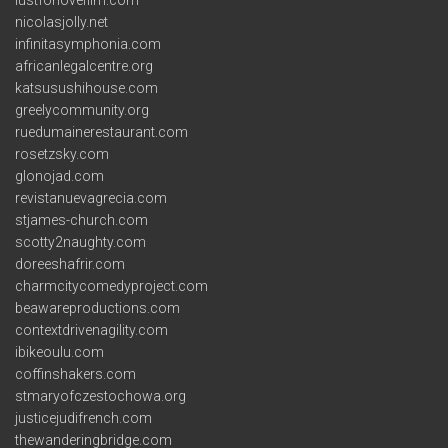
nicolasjolly.net
infinitasymphonia.com
africanlegalcentre.org
katsusushihouse.com
greelycommunity.org
ruedumainerestaurant.com
rosetzsky.com
glonojad.com
revistanuevagrecia.com
stjames-church.com
scotty2naughty.com
doreeshafrir.com
charmcitycomedyproject.com
beawareproductions.com
contextdrivenagility.com
ibikeoulu.com
coffinshakers.com
stmaryofczestochowa.org
justicejudifrench.com
thewanderingbridge.com