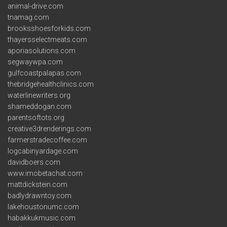
animal-drive.com
tnamag.com
brooksshoesforkids.com
thayersselectmeats.com
aporiasolutions.com
segwaywpa.com
gulfcoastpalapas.com
thebridgehealthclinics.com
waterlinewriters.org
shameddogan.com
parentsoftots.org
creative3drenderings.com
farmerstradecoffee.com
logcabinyardage.com
davidboers.com
www.imobetachat.com
mattdickstein.com
badlydrawntoy.com
lakehoustonumc.com
habakkukmusic.com