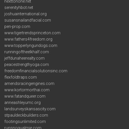
nexttonone.net
serenityhbot.net
joshuainternational.org
susansnailandfacial.com
pen-prop.com
www.tigertrendsprinceton.com
www.fathers4freedom.org
www.topperlyngundogs.com
runningoftheelkhalf.com
jeffdunaheerealty.com
peacestrengthyoga.com
freedomfinancialsolutionsinc.com
flexfoldtraps.com
amendsracingengines.com
www.kortormorthai.com
www.fatandqueer.com
anneashleyumc.org
landsurveyskansascity.com
stpauldeckbuilders.com
footingsunlimited.com
runsnoqualmie.com