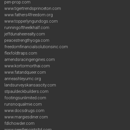
pen-prop.com
www.tigertrendsprinceton.com
www.fathers4freedom.org
www.topperlyngundogs.com
runningoftheelkhalf.com
jeffdunaheerealty.com
peacestrengthyoga.com
freedomfinancialsolutionsinc.com
flexfoldtraps.com
amendsracingengines.com
www.kortormorthai.com
www.fatandqueer.com
anneashleyumc.org
landsurveyskansascity.com
stpauldeckbuilders.com
footingsunlimited.com
runsnoqualmie.com
www.docsdrugs.com
www.margiesdiner.com
fdlchowder.com
www.needlepointsltd.com