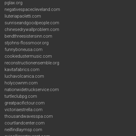
pglax.org
negativespacecleveland.com
liuteriapaoletti.com
sunriseandgoodpeople.com
chinesedrywallproblem.com
bendthreesistersinn.com
stjohns-flossmoor.org
funnyboneusa.com
cookiedustermusic.com
reconstructionensemble.org
kavitafabrics.com
luchavolcanica.com
holycownm.com
nationwidetruckservice.com
turtleclubpg.com
greatpacifictour.com
victoriaestrella.com
thousandwavesspa.com
courtlandcenter.com
neilfindlaymsp.com