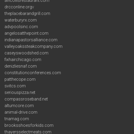
avicollisrestaurant.com
drcconline.org
v
theplacebarandgrill.com
waterburyrx.com
advpoolsinc.com
angelosatthepoint.com
indianapastorsalliance.com
valleyoakssteakcompany.com
caseyswoodshed.com
fixhairchicago.com
denizliesnaf.com
constitutionconferences.com
patthecope.com
svitcs.com
seriouspizza.net
compassroseband.net
altumcore.com
animal-drive.com
tnamag.com
brooksshoesforkids.com
thayersselectmeats.com