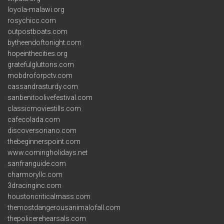
loyola-malawi.org
rosychicc.com
outpostboats.com
bytheendoftonight.com
hopeinthecities.org
gratefulgluttons.com
mobdroforpctv.com
cassandrasturdy.com
sanbenitoolivefestival.com
classicmoviestills.com
cafecolada.com
discoversoriano.com
thebeginnerspoint.com
www.comingholidays.net
sanfranguide.com
charmoryllc.com
3dracinginc.com
houstoncriticalmass.com
themostdangerousanimalofall.com
thepolicerehearsals.com