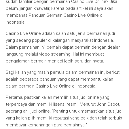
sudah familiar dengan permainan Casino Live Online? Jika
belum, jangan khawatir, karena pada artikel ini saya akan
membahas Panduan Bermain Casino Live Online di
Indonesia.
Casino Live Online adalah salah satu jenis permainan judi
yang sedang populer di kalangan masyarakat Indonesia.
Dalam permainan ini, pemain dapat bermain dengan dealer
langsung melalui video streaming. Hal ini membuat
pengalaman bermain menjadi lebih seru dan nyata.
Bagi kalian yang masih pemula dalam permainan ini, berikut
adalah beberapa panduan yang dapat membantu kalian
dalam bermain Casino Live Online di Indonesia.
Pertama, pastikan kalian memilih situs judi online yang
terpercaya dan memiliki lisensi resmi. Menurut John Cabot,
seorang ahli judi online, “Penting untuk memastikan situs judi
yang kalian pilih memiliki reputasi yang baik dan telah terbukti
membayar kemenangan para pemainnya.”