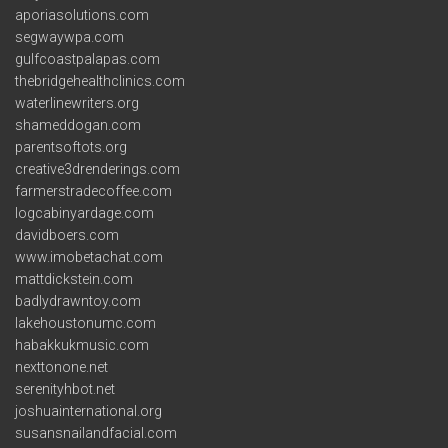
aporiasolutions.com
segwaywpa.com
gulfcoastpalapas.com
thebridgehealthclinics.com
waterlinewriters.org
shameddogan.com
parentsoftots.org
creative3drenderings.com
farmerstradecoffee.com
logcabinyardage.com
davidboers.com
www.imobetachat.com
mattdickstein.com
badlydrawntoy.com
lakehoustonumc.com
habakkukmusic.com
nexttonone.net
serenityhbot.net
joshuainternational.org
susansnailandfacial.com