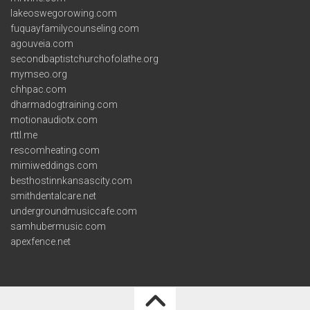
lakeoswegorowing.com
fuquayfamilycounseling.com
agouveia.com
secondbaptistchurchofolathe.org
mymseo.org
chhpac.com
dharmadogtraining.com
motionaudiotx.com
rttl.me
rescomheating.com
mimiweddings.com
besthostinnkansascity.com
smithdentalcare.net
undergroundmusiccafe.com
samhubermusic.com
apexfence.net