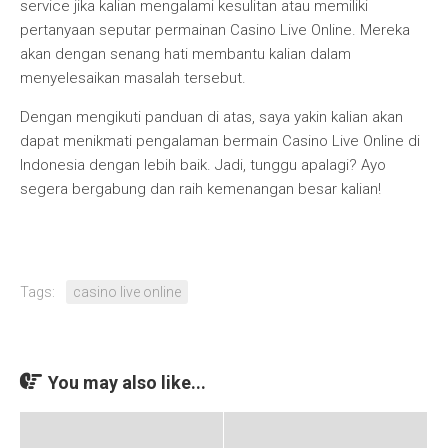
service jika kalian mengalami kesulitan atau memiliki
pertanyaan seputar permainan Casino Live Online. Mereka
akan dengan senang hati membantu kalian dalam
menyelesaikan masalah tersebut.
Dengan mengikuti panduan di atas, saya yakin kalian akan
dapat menikmati pengalaman bermain Casino Live Online di
Indonesia dengan lebih baik. Jadi, tunggu apalagi? Ayo
segera bergabung dan raih kemenangan besar kalian!
Tags:
casino live online
You may also like...