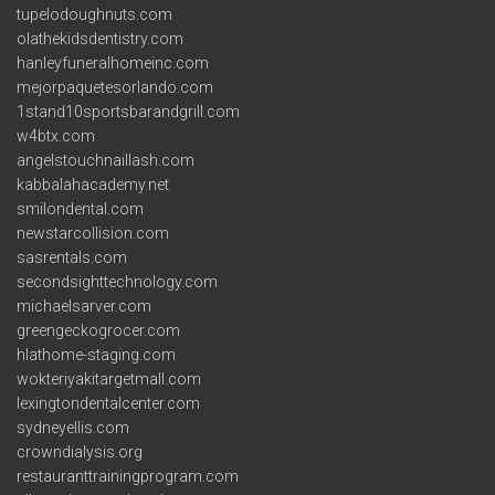
tupelodoughnuts.com
olathekidsdentistry.com
hanleyfuneralhomeinc.com
mejorpaquetesorlando.com
1stand10sportsbarandgrill.com
w4btx.com
angelstouchnaillash.com
kabbalahacademy.net
smilondental.com
newstarcollision.com
sasrentals.com
secondsighttechnology.com
michaelsarver.com
greengeckogrocer.com
hlathome-staging.com
wokteriyakitargetmall.com
lexingtondentalcenter.com
sydneyellis.com
crowndialysis.org
restauranttrainingprogram.com