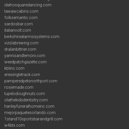
idahosquaredancing.com
tawawcabins.com
folksemantic.com
sardosbar.com
italianvolt.com
berkshirealarmssystems.com
vizslabrewing.com
dralanbittner.com
yannisandlemoni.com
weedpatchgazette.com
kblinc.com
eriesingletrack.com
pamperedpetsnorthport.com
rosiemade.com
tupelodoughnuts.com
olathekidsdentistry.com
hanleyfuneralhomeinc.com
mejorpaquetesorlando.com
1stand10sportsbarandgrill.com
w4btx.com