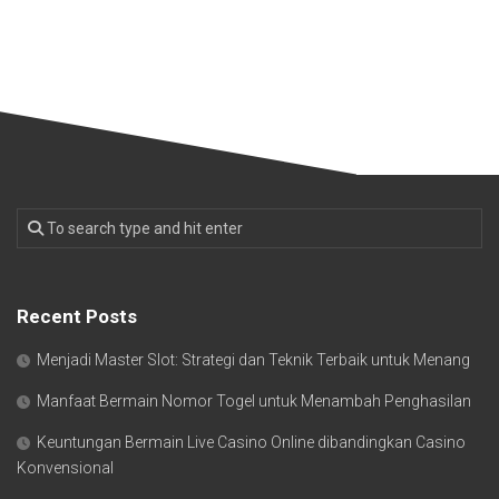
Recent Posts
Menjadi Master Slot: Strategi dan Teknik Terbaik untuk Menang
Manfaat Bermain Nomor Togel untuk Menambah Penghasilan
Keuntungan Bermain Live Casino Online dibandingkan Casino
Konvensional