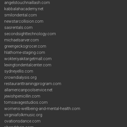
angelstouchnaillash.com
kabbalahacademy.net
smilondental.com
newstarcollision.com
sasrentals.com
secondsighttechnology.com
michaelsarver.com
greengeckogrocer.com
hlathome-staging.com
wokteriyakitargetmall.com
lexingtondentalcenter.com
sydneyellis.com
crowndialysis.org
restauranttrainingprogram.com
allamericanpoolservice.net
jewishpenicillin.com
tomsavagestudios.com
womens-wellbeing-and-mental-health.com
virginiafolkmusic.org
ovationsdance.com