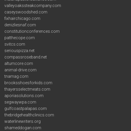
valleyoakssteakcompany.com
caseyswoodshed.com
fixhairchicago.com
denizliesnaf.com
constitutionconferences.com
patthecope.com
svitcs.com
seriouspizza.net
compassroseband.net
altumcore.com
animal-drive.com
tnamag.com
brooksshoesforkids.com
thayersselectmeats.com
aporiasolutions.com
segwaywpa.com
gulfcoastpalapas.com
thebridgehealthclinics.com
waterlinewriters.org
shameddogan.com