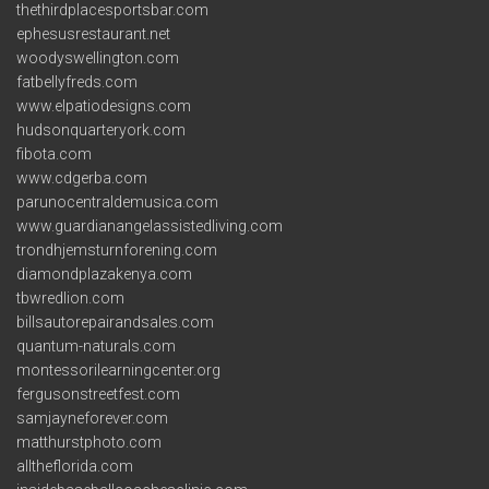
thethirdplacesportsbar.com
ephesusrestaurant.net
woodyswellington.com
fatbellyfreds.com
www.elpatiodesigns.com
hudsonquarteryork.com
fibota.com
www.cdgerba.com
parunocentraldemusica.com
www.guardianangelassistedliving.com
trondhjemsturnforening.com
diamondplazakenya.com
tbwredlion.com
billsautorepairandsales.com
quantum-naturals.com
montessorilearningcenter.org
fergusonstreetfest.com
samjayneforever.com
matthurstphoto.com
alltheflorida.com