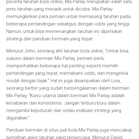
pecinta taruhan bola online, Mix Parlay merupakan salah satu
jenis taruhan yang menarik untuk dicoba. Mix Parlay
memungkinkan para pemain untuk memasang taruhan pada
beberapa pertandingan sekaligus dengan odds yang tinggi.
Namun, untuk bisa memenangkan taruhan ini, diperlukan
strategi dan panduan bermain yang tepat.
Menurut John, seorang ahli taruhan bola online, “Untuk bisa
sukses dalam bermain Mix Parlay, pemain perlu
memperhatikan beberapa hal penting seperti memilih
pertandingan yang tepat, memahami odds, dan mengelola
modal dengan bijak.” Hal ini juga disampaikan oleh Lisa,
seorang bettor yang sudah berpengalaman dalam bermain
Mix Parlay, “Kunci utama dalam bermain Mix Parlay adalah
kesabaran dan konsistensi. Jangan terburu-buru dalam
mengambil keputusan dan selalu evaluasi strategi yang
digunakan.”
Panduan bermain di situs judi bola Mix Parlay juga mencakup
pemilihan agen taruhan yang terpercaya. Menurut David,