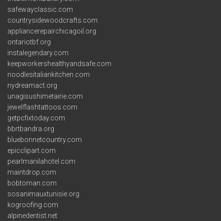
safewayclassic.com
countrysidewoodcrafts.com
appliancerepairchicagoil.org
ontariotbf.org
instalegendary.com
keepworkershealthyandsafe.com
noodlesitaliankitchen.com
nydreamact.org
unagisushimetairie.com
jewelflashtattoos.com
getpcfixtoday.com
bbrtbandra.org
bluebonnetcountry.com
epicclipart.com
pearlmanilahotel.com
maintdrop.com
bobtoman.com
sosanimauxtunisie.org
kogroofing.com
alpinedentist.net