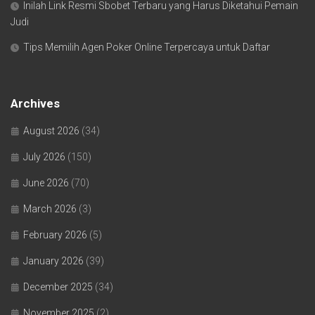
Inilah Link Resmi Sbobet Terbaru yang Harus Diketahui Pemain
Judi
Tips Memilih Agen Poker Online Terpercaya untuk Daftar
Archives
August 2026
(34)
July 2026
(150)
June 2026
(70)
March 2026
(3)
February 2026
(5)
January 2026
(39)
December 2025
(34)
November 2025
(2)