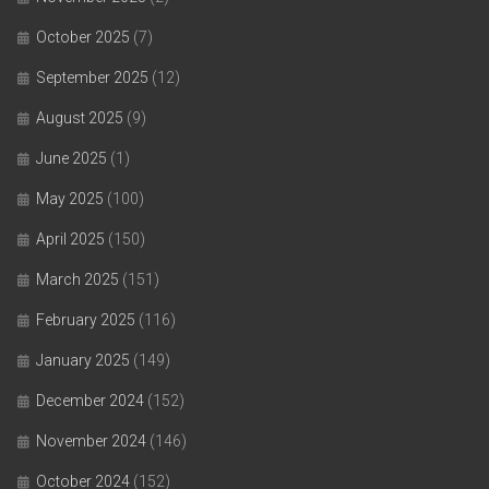
October 2025
(7)
September 2025
(12)
August 2025
(9)
June 2025
(1)
May 2025
(100)
April 2025
(150)
March 2025
(151)
February 2025
(116)
January 2025
(149)
December 2024
(152)
November 2024
(146)
October 2024
(152)