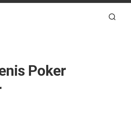
enis Poker
r