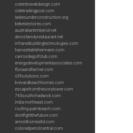
cotentinwebdesign.com
oldetradingpost.com
ladiesunderconstruction.org
bebeslectores.com
australiantimberoil.net
dinosfamilyrestaurant.net
infraredbuildingtechnologies.com
harvesttablehermann.com
carrosdegolfclub.com
energydevelopmentassociates.com
floraandfarmer.com
s3fsolutions.com
brevardbeachhomes.com
escapefromtheivorytower.com
743southchadwick.com
india-northeast.com
roofing-palmbeach.com
dontfightthefuture.com
arnoldhomesltd.com
coloredpencilcentral.com