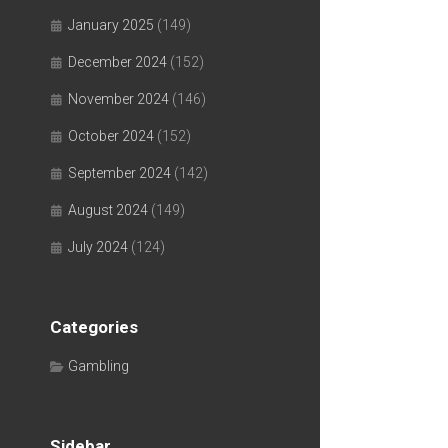
January 2025
(149)
December 2024
(152)
November 2024
(146)
October 2024
(152)
September 2024
(142)
August 2024
(149)
July 2024
(124)
Categories
Gambling
Sidebar