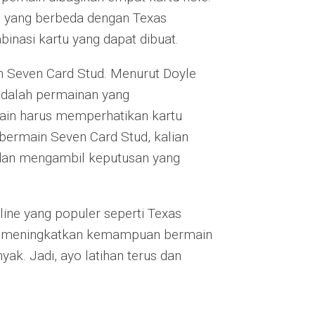
gi yang berbeda dengan Texas
nasi kartu yang dapat dibuat.
lah Seven Card Stud. Menurut Doyle
adalah permainan yang
ain harus memperhatikan kartu
bermain Seven Card Stud, kalian
dan mengambil keputusan yang
ne yang populer seperti Texas
at meningkatkan kemampuan bermain
ak. Jadi, ayo latihan terus dan