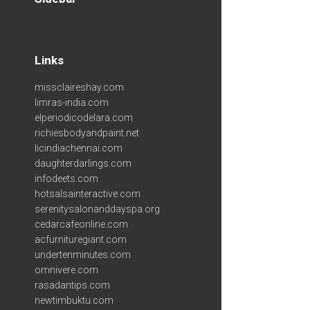
Links
missclaireshay.com
limras-india.com
elperiodicodelara.com
richiesbodyandpaint.net
licindiachennai.com
daughterdarlings.com
infodeets.com
hotsalsainteractive.com
serenitysalonanddayspa.org
cedarcafeonline.com
acfurnituregiant.com
undertenminutes.com
omnivere.com
rasadantips.com
newtimbuktu.com