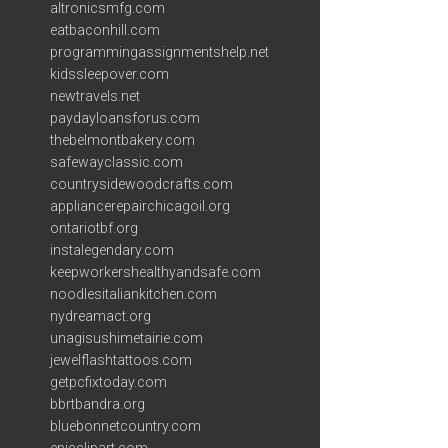
altronicsmfg.com
eatbaconhill.com
programmingassignmentshelp.net
kidssleepover.com
newtravels.net
paydayloansforus.com
thebelmontbakery.com
safewayclassic.com
countrysidewoodcrafts.com
appliancerepairchicagoil.org
ontariotbf.org
instalegendary.com
keepworkershealthyandsafe.com
noodlesitaliankitchen.com
nydreamact.org
unagisushimetairie.com
jewelflashtattoos.com
getpcfixtoday.com
bbrtbandra.org
bluebonnetcountry.com