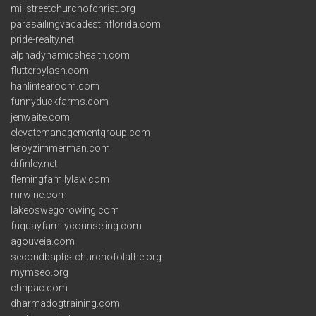
millstreetchurchofchrist.org
parasailingvacadestinflorida.com
pride-realty.net
alphadynamicshealth.com
flutterbylash.com
hanlintearoom.com
funnyduckfarms.com
jenwaite.com
elevatemanagementgroup.com
leroyzimmerman.com
drfinley.net
flemingfamilylaw.com
rnrwine.com
lakeoswegorowing.com
fuquayfamilycounseling.com
agouveia.com
secondbaptistchurchofolathe.org
mymseo.org
chhpac.com
dharmadogtraining.com