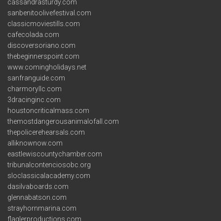
cassandrasturdy.com
sanbenitoolivefestival.com
classicmoviestills.com
cafecolada.com
discoversoriano.com
thebeginnerspoint.com
www.comingholidays.net
sanfranguide.com
charmoryllc.com
3dracinginc.com
houstoncriticalmass.com
themostdangerousanimalofall.com
thepolicerehearsals.com
alliknownow.com
eastlewiscountychamber.com
tribunalcontenciosobc.org
sloclassicalacademy.com
dasilvaboards.com
glennabatson.com
strayhornmarina.com
flaglerproductions.com