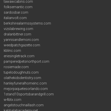
tawawcabins.com
folksemantic.com
sardosbar.com
italianvolt.com
berkshirealarmssystems.com
vizslabrewing.com
dralanbittner.com
yannisandlemoni.com
weedpatchgazette.com
kblinc.com
eriesingletrack.com
pamperedpetsnorthport.com
rosiemade.com
tupelodoughnuts.com
olathekidsdentistry.com
hanleyfuneralhomeinc.com
mejorpaquetesorlando.com
1stand10sportsbarandgrill.com
w4btx.com
angelstouchnaillash.com
kabbalahacademy.net