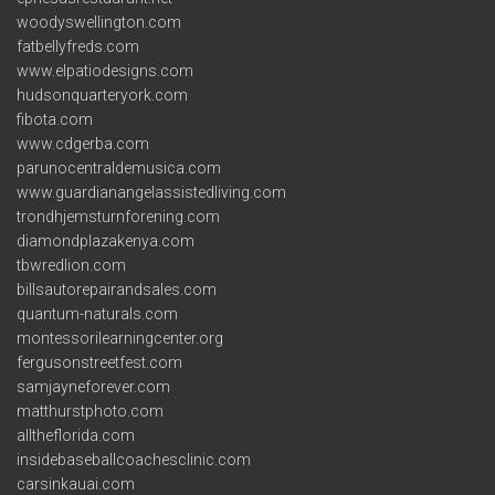
woodyswellington.com
fatbellyfreds.com
www.elpatiodesigns.com
hudsonquarteryork.com
fibota.com
www.cdgerba.com
parunocentraldemusica.com
www.guardianangelassistedliving.com
trondhjemsturnforening.com
diamondplazakenya.com
tbwredlion.com
billsautorepairandsales.com
quantum-naturals.com
montessorilearningcenter.org
fergusonstreetfest.com
samjayneforever.com
matthurstphoto.com
alltheflorida.com
insidebaseballcoachesclinic.com
carsinkauai.com