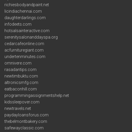
richiesbodyandpaint.net
licindiachennai.com
daughterdarlings.com
infodeets.com
hotsalsainteractive.com
serenitysalonanddayspa.org
cedarcafeonline.com
acfurnituregiant.com
undertenminutes.com
omnivere.com
rasadantips.com
newtimbuktu.com
altronicsmfg.com
eatbaconhill.com
programmingassignmentshelp.net
kidssleepover.com
newtravels.net
paydayloansforus.com
thebelmontbakery.com
safewayclassic.com