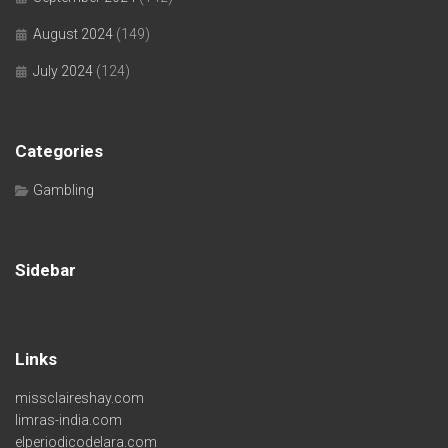
August 2024
(149)
July 2024
(124)
Categories
Gambling
Sidebar
Links
missclaireshay.com
limras-india.com
elperiodicodelara.com