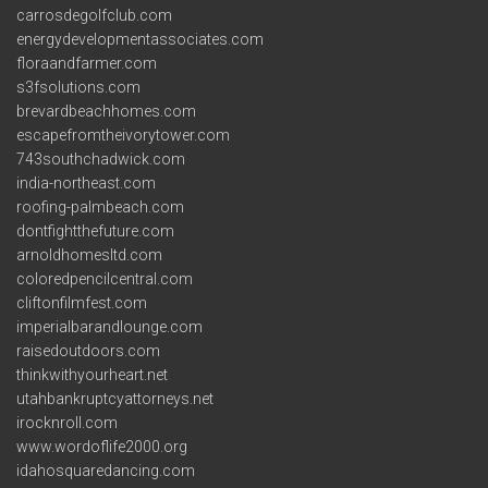
carrosdegolfclub.com
energydevelopmentassociates.com
floraandfarmer.com
s3fsolutions.com
brevardbeachhomes.com
escapefromtheivorytower.com
743southchadwick.com
india-northeast.com
roofing-palmbeach.com
dontfightthefuture.com
arnoldhomesltd.com
coloredpencilcentral.com
cliftonfilmfest.com
imperialbarandlounge.com
raisedoutdoors.com
thinkwithyourheart.net
utahbankruptcyattorneys.net
irocknroll.com
www.wordoflife2000.org
idahosquaredancing.com