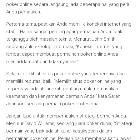
poker online secara langsung, ada beberapa hal yang perlu
Anda perhatikan.
Pertama-tama, pastikan Anda memiliki koneksi internet yang
stabil. Hal ini sangat penting agar permainan Anda tidak
terganggu oleh masalah teknis. Menurut John Smith,
seorang ahli teknologi informasi, “Koneksi internet yang
lambat dapat membuat permainan poker online Anda
menjadi lambat dan tidak nyaman.”
Selain itu, pilihlah situs poker online yang terpercaya dan
memiliki reputasi baik. “Memilih situs poker online yang
terpercaya adalah langkah penting untuk memastikan
keamanan dan kenyamanan bermain Anda,” kata Sarah
Johnson, seorang pemain poker profesional.
Jangan lupa untuk memperhatikan strategi bermain Anda.
Menurut David Williams, seorang juara poker dunia, “Strategi
bermain yang baik adalah kunci kesuksesan dalam
permainan poker online. Pelajari cara membaca kartu lawan