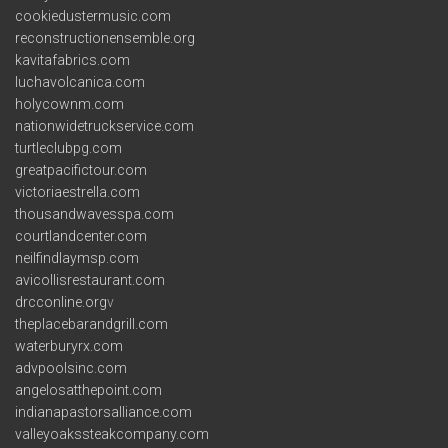
cookiedustermusic.com
reconstructionensemble.org
kavitafabrics.com
luchavolcanica.com
holycownm.com
nationwidetruckservice.com
turtleclubpg.com
greatpacifictour.com
victoriaestrella.com
thousandwavesspa.com
courtlandcenter.com
neilfindlaymsp.com
avicollisrestaurant.com
drcconline.org
v
theplacebarandgrill.com
waterburyrx.com
advpoolsinc.com
angelosatthepoint.com
indianapastorsalliance.com
valleyoakssteakcompany.com