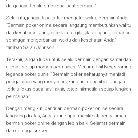
dan jangan terlalu emosional saat bermain.”
Selain itu, jangan lupa untuk mengatur waktu bermain Anda.
“Bermain poker online secara langsung membutuhkan waktu
dan kesabaran. Jangan terlalu tergila-gila dengan permainan
sehingga mengorbankan waktu dan kesehatan Anda,”
tambah Sarah Johnson.
Terakhir, jangan lupa untuk selalu bermain dengan santai dan
nikmati setiap momen permainan. Menurut Phil Ivey, seorang
legenda poker dunia, “Bermain poker seharusnya menjadi
pengalaman yang menyenangkan dan menghibur. Jangan
terlalu fokus pada hasil akhir, tetapi nikmatilah setiap langkah
permainan.”
Dengan mengikuti panduan bermain poker online secara
langsung di atas, Anda akan dapat menikmati pengalaman
bermain poker online dengan lebih baik. Selamat bermain
dan semoga sukses!