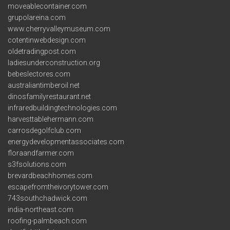
moveablecontainer.com
grupolareina.com
www.cherryvalleymuseum.com
cotentinwebdesign.com
oldetradingpost.com
ladiesunderconstruction.org
bebeslectores.com
australiantimberoil.net
dinosfamilyrestaurant.net
infraredbuildingtechnologies.com
harvesttablehermann.com
carrosdegolfclub.com
energydevelopmentassociates.com
floraandfarmer.com
s3fsolutions.com
brevardbeachhomes.com
escapefromtheivorytower.com
743southchadwick.com
india-northeast.com
roofing-palmbeach.com