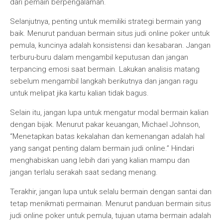
dari pemain berpengalaman.
Selanjutnya, penting untuk memiliki strategi bermain yang
baik. Menurut panduan bermain situs judi online poker untuk
pemula, kuncinya adalah konsistensi dan kesabaran. Jangan
terburu-buru dalam mengambil keputusan dan jangan
terpancing emosi saat bermain. Lakukan analisis matang
sebelum mengambil langkah berikutnya dan jangan ragu
untuk melipat jika kartu kalian tidak bagus.
Selain itu, jangan lupa untuk mengatur modal bermain kalian
dengan bijak. Menurut pakar keuangan, Michael Johnson,
“Menetapkan batas kekalahan dan kemenangan adalah hal
yang sangat penting dalam bermain judi online.” Hindari
menghabiskan uang lebih dari yang kalian mampu dan
jangan terlalu serakah saat sedang menang.
Terakhir, jangan lupa untuk selalu bermain dengan santai dan
tetap menikmati permainan. Menurut panduan bermain situs
judi online poker untuk pemula, tujuan utama bermain adalah