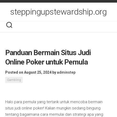
Skip
to
steppingupstewardship.org
content
Panduan Bermain Situs Judi
Online Poker untuk Pemula
Posted on August 25, 2024
by
adminstep
Gambling
Halo para pemula yang tertarik untuk mencoba bermain
situs judi online poker! Kalian mungkin sedang bingung
tentang bagaimana cara memulai dan strategi apa yang