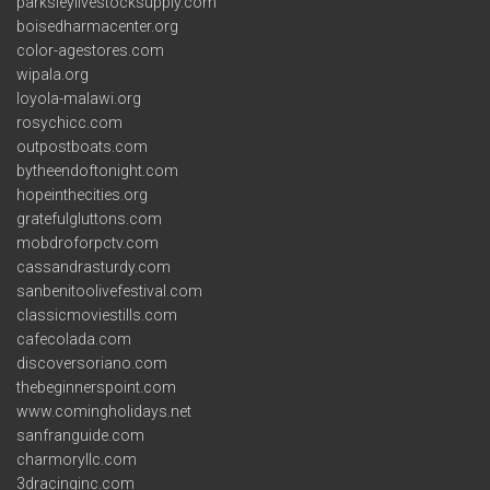
parksleylivestocksupply.com
boisedharmacenter.org
color-agestores.com
wipala.org
loyola-malawi.org
rosychicc.com
outpostboats.com
bytheendoftonight.com
hopeinthecities.org
gratefulgluttons.com
mobdroforpctv.com
cassandrasturdy.com
sanbenitoolivefestival.com
classicmoviestills.com
cafecolada.com
discoversoriano.com
thebeginnerspoint.com
www.comingholidays.net
sanfranguide.com
charmoryllc.com
3dracinginc.com