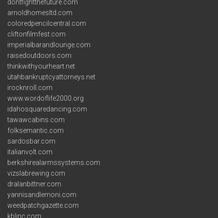
dontfightthefuture.com
arnoldhomesltd.com
coloredpencilcentral.com
cliftonfilmfest.com
imperialbarandlounge.com
raisedoutdoors.com
thinkwithyourheart.net
utahbankruptcyattorneys.net
irocknroll.com
www.wordoflife2000.org
idahosquaredancing.com
tawawcabins.com
folksemantic.com
sardosbar.com
italianvolt.com
berkshirealarmssystems.com
vizslabrewing.com
dralanbittner.com
yannisandlemoni.com
weedpatchgazette.com
kblinc.com