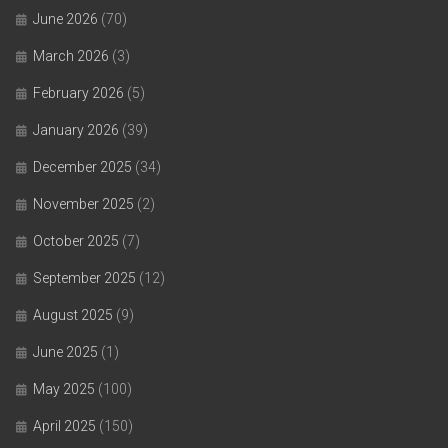
June 2026
(70)
March 2026
(3)
February 2026
(5)
January 2026
(39)
December 2025
(34)
November 2025
(2)
October 2025
(7)
September 2025
(12)
August 2025
(9)
June 2025
(1)
May 2025
(100)
April 2025
(150)