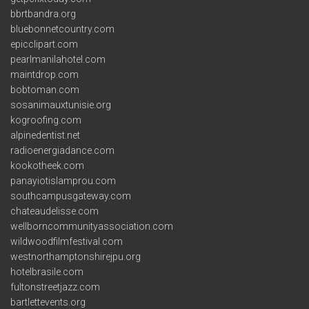
bbrtbandra.org
bluebonnetcountry.com
epicclipart.com
pearlmanilahotel.com
maintdrop.com
bobtoman.com
sosanimauxtunisie.org
kogroofing.com
alpinedentist.net
radioenergiadance.com
kookotheek.com
panayiotislamprou.com
southcampusgateway.com
chateaudelisse.com
wellborncommunityassociation.com
wildwoodfilmfestival.com
westnorthamptonshirejpu.org
hotelbrasile.com
fultonstreetjazz.com
bartlettevents.org