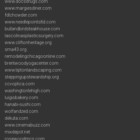
www.docsdrugs.com
www.margiesdiner.com
fdlchowder.com
www.needlepointsltd.com
bullandbirdsteakhouse.com
lascolinasplasticsurgery.com
www.cliftonheritage.org
sma43.org
remodelingchicagoonline.com
brentwoodyogacenter.com
www.tiptonlandscaping.com
steppingupstewardship.org
ccvoptica.com
washingtonlehigh.com
luigisbakery.com
hanabi-sushi.com
wolfandzed.com
dekuta.com
www.cinemabuzz.com
mixdepot.net
rosewoodmcs.com