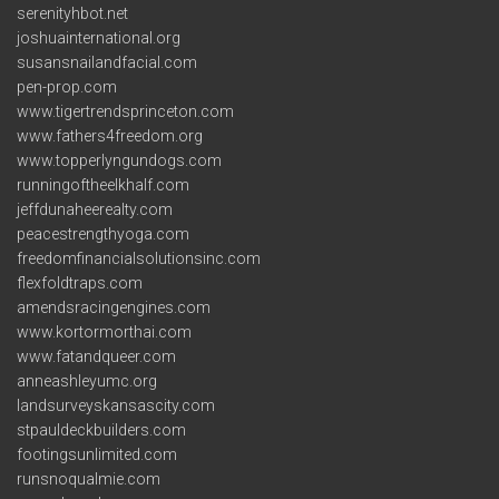
serenityhbot.net
joshuainternational.org
susansnailandfacial.com
pen-prop.com
www.tigertrendsprinceton.com
www.fathers4freedom.org
www.topperlyngundogs.com
runningoftheelkhalf.com
jeffdunaheerealty.com
peacestrengthyoga.com
freedomfinancialsolutionsinc.com
flexfoldtraps.com
amendsracingengines.com
www.kortormorthai.com
www.fatandqueer.com
anneashleyumc.org
landsurveyskansascity.com
stpauldeckbuilders.com
footingsunlimited.com
runsnoqualmie.com