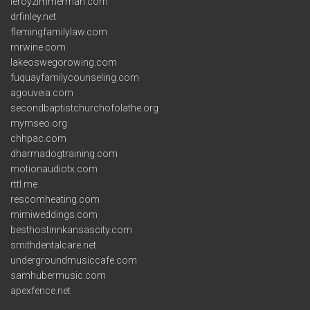
leroyzimmerman.com
drfinley.net
flemingfamilylaw.com
rnrwine.com
lakeoswegorowing.com
fuquayfamilycounseling.com
agouveia.com
secondbaptistchurchofolathe.org
mymseo.org
chhpac.com
dharmadogtraining.com
motionaudiotx.com
rttl.me
rescomheating.com
mimiweddings.com
besthostinnkansascity.com
smithdentalcare.net
undergroundmusiccafe.com
samhubermusic.com
apexfence.net