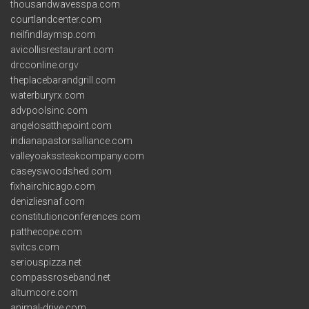
thousandwavesspa.com
courtlandcenter.com
neilfindlaymsp.com
avicollisrestaurant.com
drcconline.org
v
theplacebarandgrill.com
waterburyrx.com
advpoolsinc.com
angelosatthepoint.com
indianapastorsalliance.com
valleyoakssteakcompany.com
caseyswoodshed.com
fixhairchicago.com
denizliesnaf.com
constitutionconferences.com
patthecope.com
svitcs.com
seriouspizza.net
compassroseband.net
altumcore.com
animal-drive.com