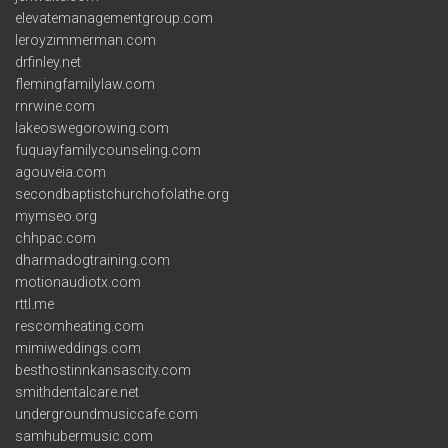
elevatemanagementgroup.com
leroyzimmerman.com
drfinley.net
flemingfamilylaw.com
rnrwine.com
lakeoswegorowing.com
fuquayfamilycounseling.com
agouveia.com
secondbaptistchurchofolathe.org
mymseo.org
chhpac.com
dharmadogtraining.com
motionaudiotx.com
rttl.me
rescomheating.com
mimiweddings.com
besthostinnkansascity.com
smithdentalcare.net
undergroundmusiccafe.com
samhubermusic.com