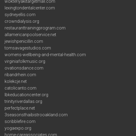
wokteriyakitargetmall.com
lexingtondentalcenter.com
sydneyellis.com
crowndialysis.org
restauranttrainingprogram.com
allamericanpoolservice.net
jewishpenicillin.com
tomsavagestudios.com
womens-wellbeing-and-mental-health.com
virginiafolkmusic.org
ovationsdance.com
ribandrhein.com
kolekcje.net
catolicanto.com
lbkeducationcenter.org
trinityriverdallas.org
perfectplace.net
3seasonsthaibistrooakland.com
scribblefire.com
yogaexpo.org
home-careassociates.com