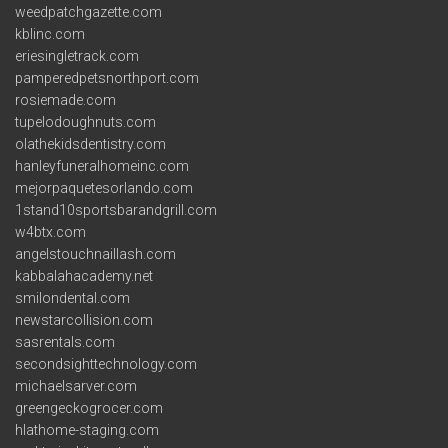
weedpatchgazette.com
kblinc.com
eriesingletrack.com
pamperedpetsnorthport.com
rosiemade.com
tupelodoughnuts.com
olathekidsdentistry.com
hanleyfuneralhomeinc.com
mejorpaquetesorlando.com
1stand10sportsbarandgrill.com
w4btx.com
angelstouchnaillash.com
kabbalahacademy.net
smilondental.com
newstarcollision.com
sasrentals.com
secondsighttechnology.com
michaelsarver.com
greengeckogrocer.com
hlathome-staging.com