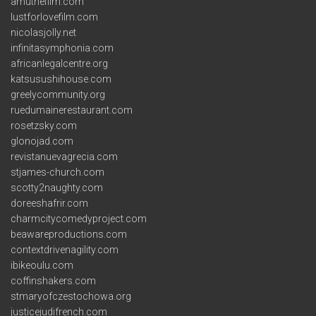
amuthefilm.com
lustforlovefilm.com
nicolasjolly.net
infinitasymphonia.com
africanlegalcentre.org
katsusushihouse.com
greelycommunity.org
ruedumainerestaurant.com
rosetzsky.com
glonojad.com
revistanuevagrecia.com
stjames-church.com
scotty2naughty.com
doreeshafrir.com
charmcitycomedyproject.com
beawareproductions.com
contextdrivenagility.com
ibikeoulu.com
coffinshakers.com
stmaryofczestochowa.org
justicejudifrench.com