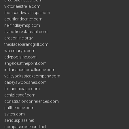
victoriaestrella.com
thousandwavesspa.com
courtlandcenter.com
neilfindlaymsp.com
avicollisrestaurant.com
drcconline.org
v
theplacebarandgrill.com
waterburyrx.com
advpoolsinc.com
angelosatthepoint.com
indianapastorsalliance.com
valleyoakssteakcompany.com
caseyswoodshed.com
fixhairchicago.com
denizliesnaf.com
constitutionconferences.com
patthecope.com
svitcs.com
seriouspizza.net
compassroseband.net