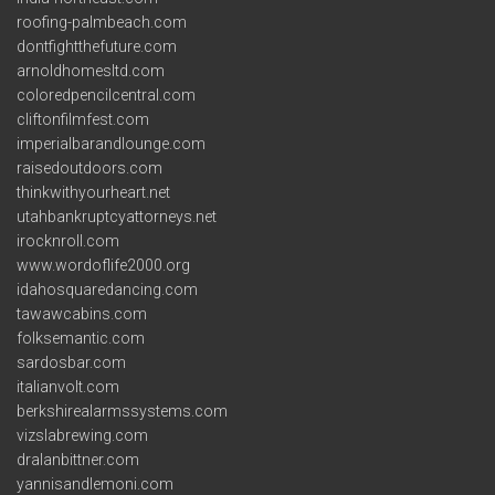
roofing-palmbeach.com
dontfightthefuture.com
arnoldhomesltd.com
coloredpencilcentral.com
cliftonfilmfest.com
imperialbarandlounge.com
raisedoutdoors.com
thinkwithyourheart.net
utahbankruptcyattorneys.net
irocknroll.com
www.wordoflife2000.org
idahosquaredancing.com
tawawcabins.com
folksemantic.com
sardosbar.com
italianvolt.com
berkshirealarmssystems.com
vizslabrewing.com
dralanbittner.com
yannisandlemoni.com