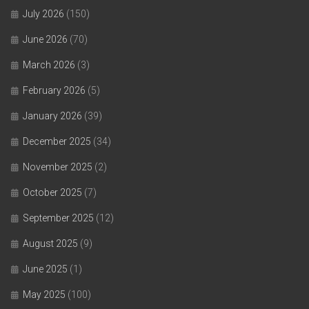
July 2026
(150)
June 2026
(70)
March 2026
(3)
February 2026
(5)
January 2026
(39)
December 2025
(34)
November 2025
(2)
October 2025
(7)
September 2025
(12)
August 2025
(9)
June 2025
(1)
May 2025
(100)