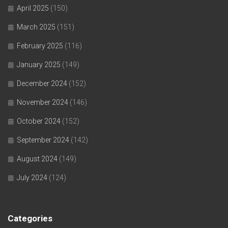
April 2025
(150)
March 2025
(151)
February 2025
(116)
January 2025
(149)
December 2024
(152)
November 2024
(146)
October 2024
(152)
September 2024
(142)
August 2024
(149)
July 2024
(124)
Categories