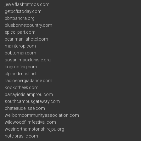
jewelflashtattoos.com
getpcfixtoday.com
bbrtbandra.org
bluebonnetcountry.com
epicclipart.com
pearlmanilahotel.com
maintdrop.com
bobtoman.com
sosanimauxtunisie.org
kogroofing.com
alpinedentist.net
radioenergiadance.com
kookotheek.com
panayiotislamprou.com
southcampusgateway.com
chateaudelisse.com
wellborncommunityassociation.com
wildwoodfilmfestival.com
westnorthamptonshirejpu.org
hotelbrasile.com