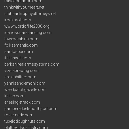
raisedoutdoors.com
thinkwithyourheart.net
utahbankruptcyattorneys.net
irocknroll.com
www.wordoflife2000.org
idahosquaredancing.com
tawawcabins.com
folksemantic.com
sardosbar.com
italianvolt.com
berkshirealarmssystems.com
vizslabrewing.com
dralanbittner.com
yannisandlemoni.com
weedpatchgazette.com
kblinc.com
eriesingletrack.com
pamperedpetsnorthport.com
rosiemade.com
tupelodoughnuts.com
olathekidsdentistry.com