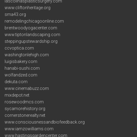
lascolinasplasticsurgery.com
www.cliftonheritage.org
sma43.org
remodelingchicagoonline.com
brentwoodyogacenter.com
www.tiptonlandscaping.com
steppingupstewardship.org
ccvoptica.com
washingtonlehigh.com
luigisbakery.com
hanabi-sushi.com
wolfandzed.com
dekuta.com
www.cinemabuzz.com
mixdepot.net
rosewoodmcs.com
sycamorehistory.org
cornerstonerealty.net
www.consciousnessandbiofeedback.org
www.iamzowilliams.com
www.hastingsgardencenter.com