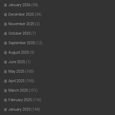
January 2026
(39)
December 2025
(34)
November 2025
(2)
October 2025
(7)
September 2025
(12)
August 2025
(9)
June 2025
(1)
May 2025
(100)
April 2025
(150)
March 2025
(151)
February 2025
(116)
January 2025
(149)