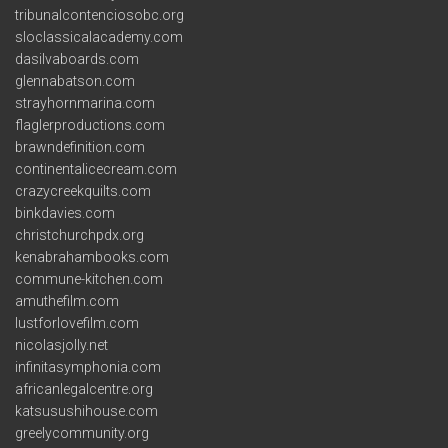
tribunalcontenciosobc.org
sloclassicalacademy.com
dasilvaboards.com
glennabatson.com
strayhornmarina.com
flaglerproductions.com
brawndefinition.com
continentalicecream.com
crazycreekquilts.com
binkdavies.com
christchurchpdx.org
kenabrahambooks.com
commune-kitchen.com
amuthefilm.com
lustforlovefilm.com
nicolasjolly.net
infinitasymphonia.com
africanlegalcentre.org
katsusushihouse.com
greelycommunity.org