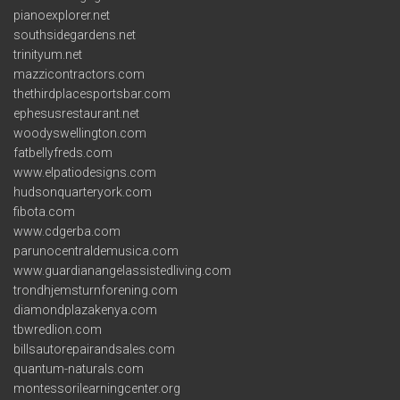
pianoexplorer.net
southsidegardens.net
trinityum.net
mazzicontractors.com
thethirdplacesportsbar.com
ephesusrestaurant.net
woodyswellington.com
fatbellyfreds.com
www.elpatiodesigns.com
hudsonquarteryork.com
fibota.com
www.cdgerba.com
parunocentraldemusica.com
www.guardianangelassistedliving.com
trondhjemsturnforening.com
diamondplazakenya.com
tbwredlion.com
billsautorepairandsales.com
quantum-naturals.com
montessorilearningcenter.org