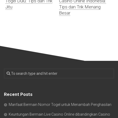
Togel Dulu: Tips dan Trik
Casino Online Indonesia:
Jitu
Tips dan Trik Menang
Besar
Recent Posts
Manfaat Bermain Nomor Togel untuk Menambah Penghasilan
Keuntungan Bermain Live Casino Online dibandingkan Casino