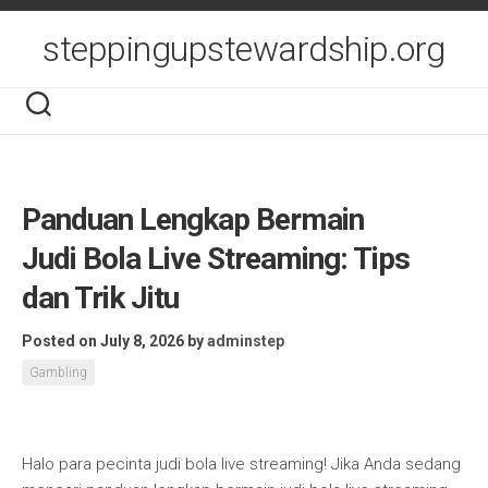
Skip
to
steppingupstewardship.org
content
Panduan Lengkap Bermain
Judi Bola Live Streaming: Tips
dan Trik Jitu
Posted on July 8, 2026
by
adminstep
Gambling
Halo para pecinta judi bola live streaming! Jika Anda sedang