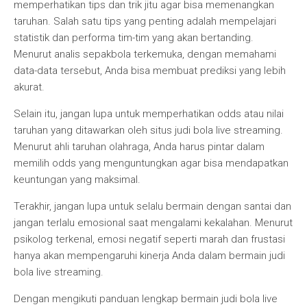
memperhatikan tips dan trik jitu agar bisa memenangkan
taruhan. Salah satu tips yang penting adalah mempelajari
statistik dan performa tim-tim yang akan bertanding.
Menurut analis sepakbola terkemuka, dengan memahami
data-data tersebut, Anda bisa membuat prediksi yang lebih
akurat.
Selain itu, jangan lupa untuk memperhatikan odds atau nilai
taruhan yang ditawarkan oleh situs judi bola live streaming.
Menurut ahli taruhan olahraga, Anda harus pintar dalam
memilih odds yang menguntungkan agar bisa mendapatkan
keuntungan yang maksimal.
Terakhir, jangan lupa untuk selalu bermain dengan santai dan
jangan terlalu emosional saat mengalami kekalahan. Menurut
psikolog terkenal, emosi negatif seperti marah dan frustasi
hanya akan mempengaruhi kinerja Anda dalam bermain judi
bola live streaming.
Dengan mengikuti panduan lengkap bermain judi bola live