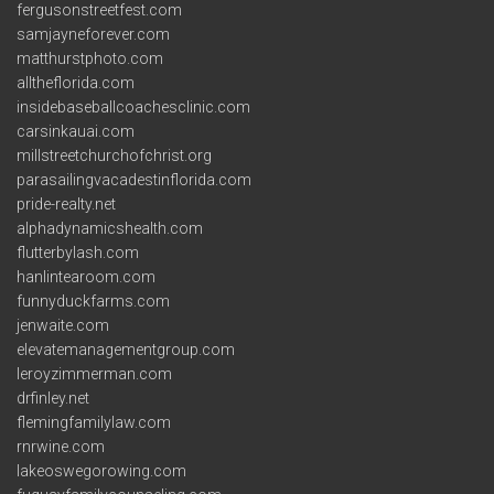
fergusonstreetfest.com
samjayneforever.com
matthurstphoto.com
alltheflorida.com
insidebaseballcoachesclinic.com
carsinkauai.com
millstreetchurchofchrist.org
parasailingvacadestinflorida.com
pride-realty.net
alphadynamicshealth.com
flutterbylash.com
hanlintearoom.com
funnyduckfarms.com
jenwaite.com
elevatemanagementgroup.com
leroyzimmerman.com
drfinley.net
flemingfamilylaw.com
rnrwine.com
lakeoswegorowing.com