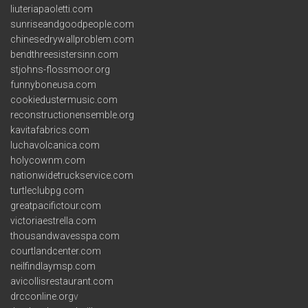
liuteriapaoletti.com
sunriseandgoodpeople.com
chinesedrywallproblem.com
bendthreesistersinn.com
stjohns-flossmoor.org
funnyboneusa.com
cookiedustermusic.com
reconstructionensemble.org
kavitafabrics.com
luchavolcanica.com
holycownm.com
nationwidetruckservice.com
turtleclubpg.com
greatpacifictour.com
victoriaestrella.com
thousandwavesspa.com
courtlandcenter.com
neilfindlaymsp.com
avicollisrestaurant.com
drcconline.org
v