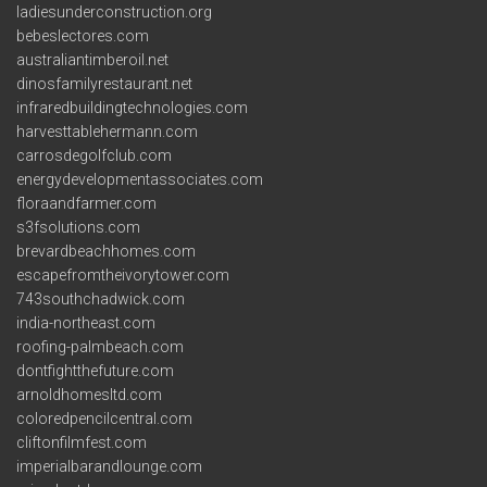
ladiesunderconstruction.org
bebeslectores.com
australiantimberoil.net
dinosfamilyrestaurant.net
infraredbuildingtechnologies.com
harvesttablehermann.com
carrosdegolfclub.com
energydevelopmentassociates.com
floraandfarmer.com
s3fsolutions.com
brevardbeachhomes.com
escapefromtheivorytower.com
743southchadwick.com
india-northeast.com
roofing-palmbeach.com
dontfightthefuture.com
arnoldhomesltd.com
coloredpencilcentral.com
cliftonfilmfest.com
imperialbarandlounge.com