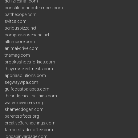
denizliesnaf.com
constitutionconferences.com
patthecope.com
svitcs.com
seriouspizza.net
compassroseband.net
altumcore.com
animal-drive.com
tnamag.com
brooksshoesforkids.com
thayersselectmeats.com
aporiasolutions.com
segwaywpa.com
gulfcoastpalapas.com
thebridgehealthclinics.com
waterlinewriters.org
shameddogan.com
parentsoftots.org
creative3drenderings.com
farmerstradecoffee.com
logcabinyardage.com