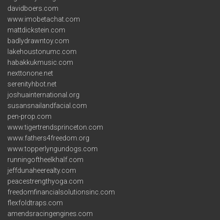
davidboers.com
www.imobetachat.com
mattdickstein.com
badlydrawntoy.com
lakehoustonumc.com
habakkukmusic.com
nexttonone.net
serenityhbot.net
joshuainternational.org
susansnailandfacial.com
pen-prop.com
www.tigertrendsprinceton.com
www.fathers4freedom.org
www.topperlyngundogs.com
runningoftheelkhalf.com
jeffdunaheerealty.com
peacestrengthyoga.com
freedomfinancialsolutionsinc.com
flexfoldtraps.com
amendsracingengines.com