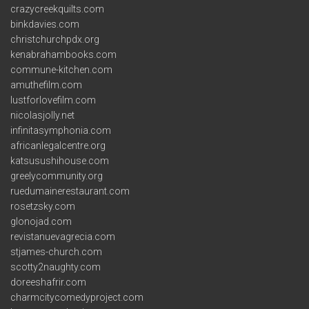
crazycreekquilts.com
binkdavies.com
christchurchpdx.org
kenabrahambooks.com
commune-kitchen.com
amuthefilm.com
lustforlovefilm.com
nicolasjolly.net
infinitasymphonia.com
africanlegalcentre.org
katsusushihouse.com
greelycommunity.org
ruedumainerestaurant.com
rosetzsky.com
glonojad.com
revistanuevagrecia.com
stjames-church.com
scotty2naughty.com
doreeshafrir.com
charmcitycomedyproject.com