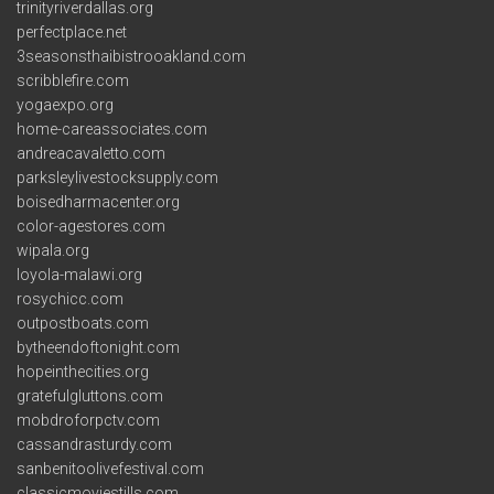
trinityriverdallas.org
perfectplace.net
3seasonsthaibistrooakland.com
scribblefire.com
yogaexpo.org
home-careassociates.com
andreacavaletto.com
parksleylivestocksupply.com
boisedharmacenter.org
color-agestores.com
wipala.org
loyola-malawi.org
rosychicc.com
outpostboats.com
bytheendoftonight.com
hopeinthecities.org
gratefulgluttons.com
mobdroforpctv.com
cassandrasturdy.com
sanbenitoolivefestival.com
classicmoviestills.com