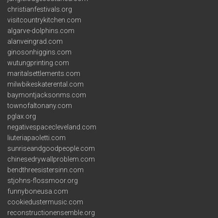
christianfestivals.org
visitcountrykitchen.com
algarve-dolphins.com
alanveingrad.com
ginosonhiggins.com
wutungprinting.com
maritalsettlements.com
milwbikeskaterental.com
baymontjacksonms.com
townofaltonany.com
pglax.org
negativespacecleveland.com
liuteriapaoletti.com
sunriseandgoodpeople.com
chinesedrywallproblem.com
bendthreesistersinn.com
stjohns-flossmoor.org
funnyboneusa.com
cookiedustermusic.com
reconstructionensemble.org