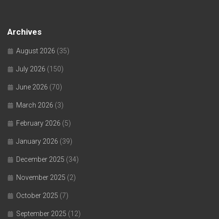
Archives
August 2026
(35)
July 2026
(150)
June 2026
(70)
March 2026
(3)
February 2026
(5)
January 2026
(39)
December 2025
(34)
November 2025
(2)
October 2025
(7)
September 2025
(12)