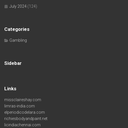
July 2024
(124)
Categories
Gambling
Sidebar
Links
missclaireshay.com
limras-india.com
elperiodicodelara.com
richiesbodyandpaint.net
licindiachennai.com