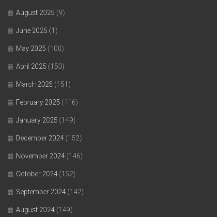
August 2025
(9)
June 2025
(1)
May 2025
(100)
April 2025
(150)
March 2025
(151)
February 2025
(116)
January 2025
(149)
December 2024
(152)
November 2024
(146)
October 2024
(152)
September 2024
(142)
August 2024
(149)