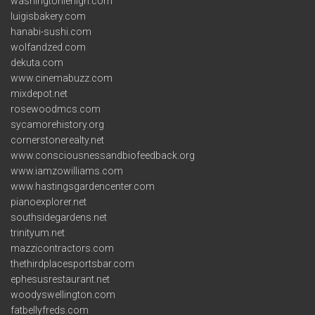
washingtonlehigh.com
luigisbakery.com
hanabi-sushi.com
wolfandzed.com
dekuta.com
www.cinemabuzz.com
mixdepot.net
rosewoodmcs.com
sycamorehistory.org
cornerstonerealty.net
www.consciousnessandbiofeedback.org
www.iamzowilliams.com
www.hastingsgardencenter.com
pianoexplorer.net
southsidegardens.net
trinityum.net
mazzicontractors.com
thethirdplacesportsbar.com
ephesusrestaurant.net
woodyswellington.com
fatbellyfreds.com