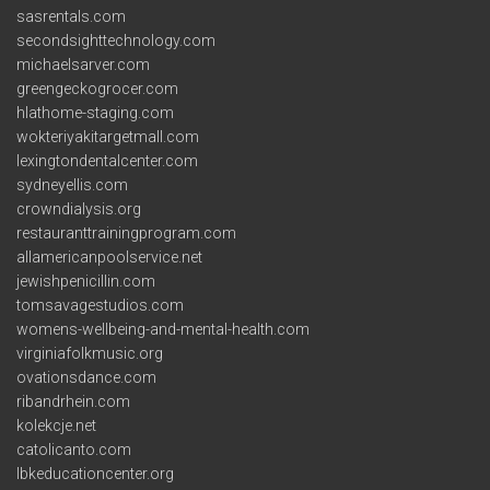
sasrentals.com
secondsighttechnology.com
michaelsarver.com
greengeckogrocer.com
hlathome-staging.com
wokteriyakitargetmall.com
lexingtondentalcenter.com
sydneyellis.com
crowndialysis.org
restauranttrainingprogram.com
allamericanpoolservice.net
jewishpenicillin.com
tomsavagestudios.com
womens-wellbeing-and-mental-health.com
virginiafolkmusic.org
ovationsdance.com
ribandrhein.com
kolekcje.net
catolicanto.com
lbkeducationcenter.org