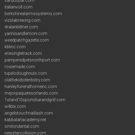
sardosbar.com
italianvolt.com
berkshirealarmssystems.com
vizslabrewing.com
dralanbittner.com
yannisandlemoni.com
weedpatchgazette.com
kblinc.com
eriesingletrack.com
pamperedpetsnorthport.com
rosiemade.com
tupelodoughnuts.com
olathekidsdentistry.com
hanleyfuneralhomeinc.com
mejorpaquetesorlando.com
1stand10sportsbarandgrill.com
w4btx.com
angelstouchnaillash.com
kabbalahacademy.net
smilondental.com
newstarcollision.com