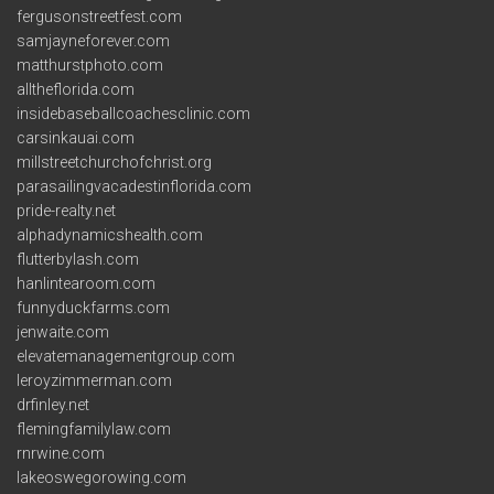
fergusonstreetfest.com
samjayneforever.com
matthurstphoto.com
alltheflorida.com
insidebaseballcoachesclinic.com
carsinkauai.com
millstreetchurchofchrist.org
parasailingvacadestinflorida.com
pride-realty.net
alphadynamicshealth.com
flutterbylash.com
hanlintearoom.com
funnyduckfarms.com
jenwaite.com
elevatemanagementgroup.com
leroyzimmerman.com
drfinley.net
flemingfamilylaw.com
rnrwine.com
lakeoswegorowing.com