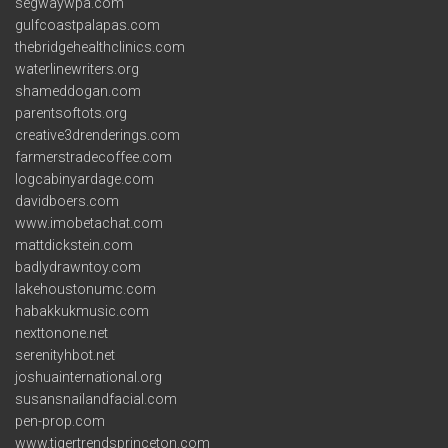
segwaywpa.com
gulfcoastpalapas.com
thebridgehealthclinics.com
waterlinewriters.org
shameddogan.com
parentsoftots.org
creative3drenderings.com
farmerstradecoffee.com
logcabinyardage.com
davidboers.com
www.imobetachat.com
mattdickstein.com
badlydrawntoy.com
lakehoustonumc.com
habakkukmusic.com
nexttonone.net
serenityhbot.net
joshuainternational.org
susansnailandfacial.com
pen-prop.com
www.tigertrendsprinceton.com