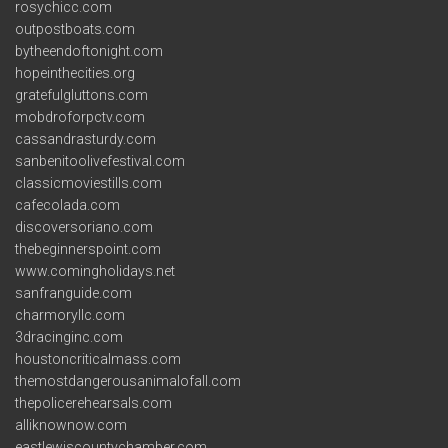
rosychicc.com
outpostboats.com
bytheendoftonight.com
hopeinthecities.org
gratefulgluttons.com
mobdroforpctv.com
cassandrasturdy.com
sanbenitoolivefestival.com
classicmoviestills.com
cafecolada.com
discoversoriano.com
thebeginnerspoint.com
www.comingholidays.net
sanfranguide.com
charmoryllc.com
3dracinginc.com
houstoncriticalmass.com
themostdangerousanimalofall.com
thepolicerehearsals.com
alliknownow.com
eastlewiscountychamber.com