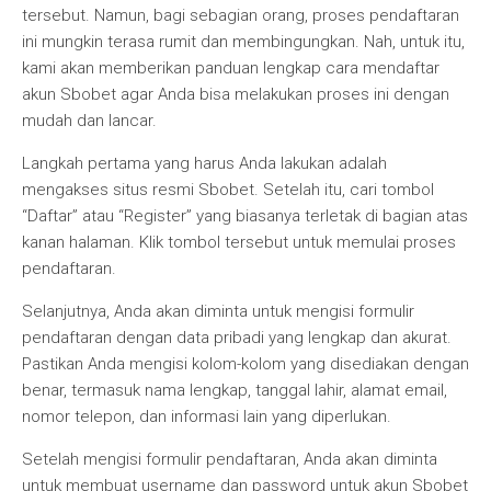
tersebut. Namun, bagi sebagian orang, proses pendaftaran
ini mungkin terasa rumit dan membingungkan. Nah, untuk itu,
kami akan memberikan panduan lengkap cara mendaftar
akun Sbobet agar Anda bisa melakukan proses ini dengan
mudah dan lancar.
Langkah pertama yang harus Anda lakukan adalah
mengakses situs resmi Sbobet. Setelah itu, cari tombol
“Daftar” atau “Register” yang biasanya terletak di bagian atas
kanan halaman. Klik tombol tersebut untuk memulai proses
pendaftaran.
Selanjutnya, Anda akan diminta untuk mengisi formulir
pendaftaran dengan data pribadi yang lengkap dan akurat.
Pastikan Anda mengisi kolom-kolom yang disediakan dengan
benar, termasuk nama lengkap, tanggal lahir, alamat email,
nomor telepon, dan informasi lain yang diperlukan.
Setelah mengisi formulir pendaftaran, Anda akan diminta
untuk membuat username dan password untuk akun Sbobet