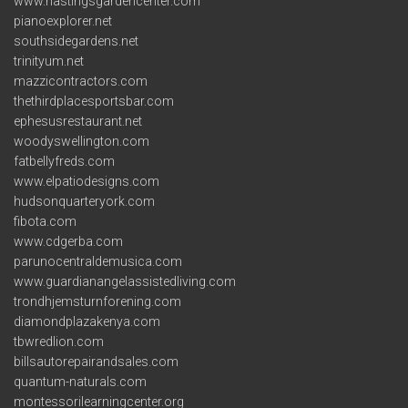
www.hastingsgardencenter.com
pianoexplorer.net
southsidegardens.net
trinityum.net
mazzicontractors.com
thethirdplacesportsbar.com
ephesusrestaurant.net
woodyswellington.com
fatbellyfreds.com
www.elpatiodesigns.com
hudsonquarteryork.com
fibota.com
www.cdgerba.com
parunocentraldemusica.com
www.guardianangelassistedliving.com
trondhjemsturnforening.com
diamondplazakenya.com
tbwredlion.com
billsautorepairandsales.com
quantum-naturals.com
montessorilearningcenter.org