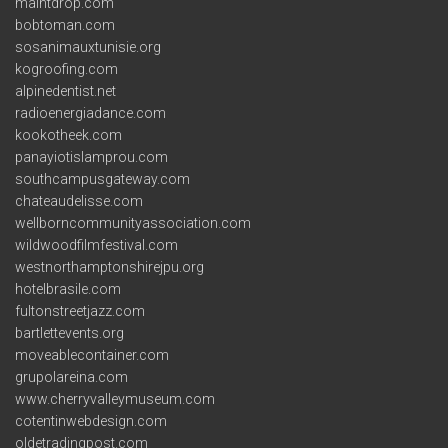
maintdrop.com
bobtoman.com
sosanimauxtunisie.org
kogroofing.com
alpinedentist.net
radioenergiadance.com
kookotheek.com
panayiotislamprou.com
southcampusgateway.com
chateaudelisse.com
wellborncommunityassociation.com
wildwoodfilmfestival.com
westnorthamptonshirejpu.org
hotelbrasile.com
fultonstreetjazz.com
bartlettevents.org
moveablecontainer.com
grupolareina.com
www.cherryvalleymuseum.com
cotentinwebdesign.com
oldetradingpost.com