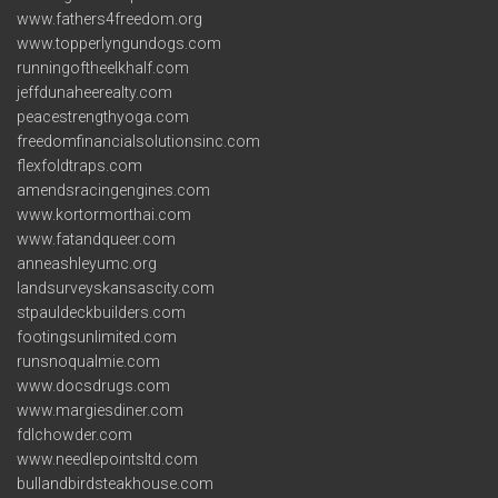
www.fathers4freedom.org
www.topperlyngundogs.com
runningoftheelkhalf.com
jeffdunaheerealty.com
peacestrengthyoga.com
freedomfinancialsolutionsinc.com
flexfoldtraps.com
amendsracingengines.com
www.kortormorthai.com
www.fatandqueer.com
anneashleyumc.org
landsurveyskansascity.com
stpauldeckbuilders.com
footingsunlimited.com
runsnoqualmie.com
www.docsdrugs.com
www.margiesdiner.com
fdlchowder.com
www.needlepointsltd.com
bullandbirdsteakhouse.com