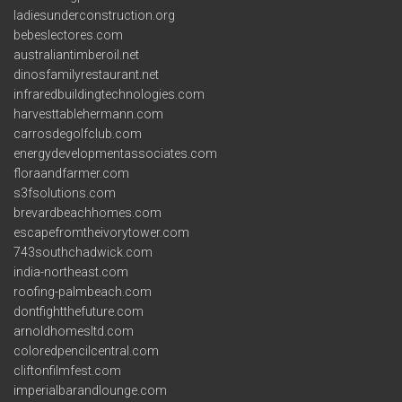
ladiesunderconstruction.org
bebeslectores.com
australiantimberoil.net
dinosfamilyrestaurant.net
infraredbuildingtechnologies.com
harvesttablehermann.com
carrosdegolfclub.com
energydevelopmentassociates.com
floraandfarmer.com
s3fsolutions.com
brevardbeachhomes.com
escapefromtheivorytower.com
743southchadwick.com
india-northeast.com
roofing-palmbeach.com
dontfightthefuture.com
arnoldhomesltd.com
coloredpencilcentral.com
cliftonfilmfest.com
imperialbarandlounge.com