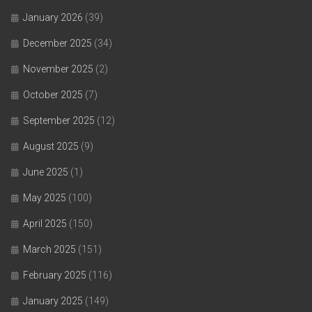
January 2026
(39)
December 2025
(34)
November 2025
(2)
October 2025
(7)
September 2025
(12)
August 2025
(9)
June 2025
(1)
May 2025
(100)
April 2025
(150)
March 2025
(151)
February 2025
(116)
January 2025
(149)