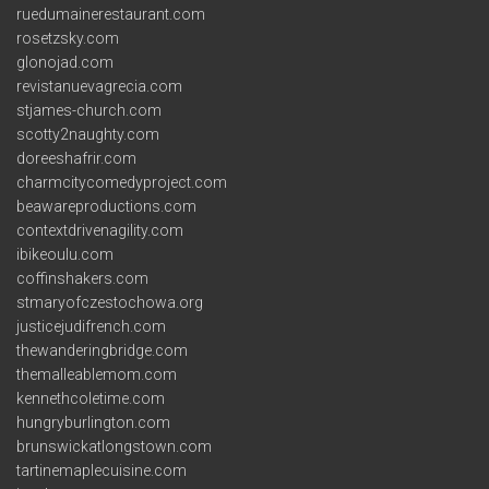
ruedumainerestaurant.com
rosetzsky.com
glonojad.com
revistanuevagrecia.com
stjames-church.com
scotty2naughty.com
doreeshafrir.com
charmcitycomedyproject.com
beawareproductions.com
contextdrivenagility.com
ibikeoulu.com
coffinshakers.com
stmaryofczestochowa.org
justicejudifrench.com
thewanderingbridge.com
themalleablemom.com
kennethcoletime.com
hungryburlington.com
brunswickatlongstown.com
tartinemaplecuisine.com