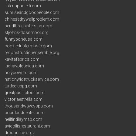
liuteriapaoletti.com
sunriseandgoodpeople.com
chinesedrywallproblem.com
bendthreesistersinn.com
stjohns-flossmoor.org
funnyboneusa.com
cookiedustermusic.com
reconstructionensemble.org
kavitafabrics.com
luchavolcanica.com
holycownm.com
nationwidetruckservice.com
turtleclubpg.com
greatpacifictour.com
victoriaestrella.com
thousandwavesspa.com
courtlandcenter.com
neilfindlaymsp.com
avicollisrestaurant.com
drcconline.org
v