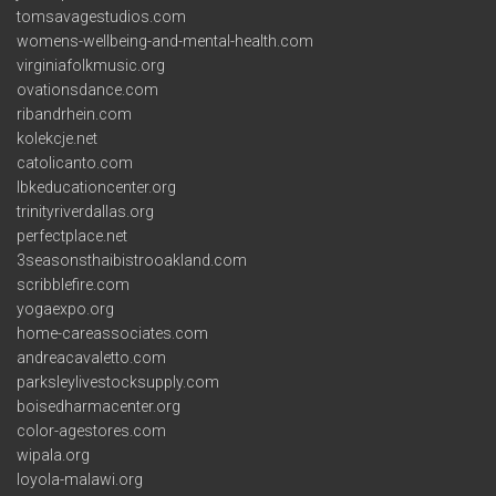
tomsavagestudios.com
womens-wellbeing-and-mental-health.com
virginiafolkmusic.org
ovationsdance.com
ribandrhein.com
kolekcje.net
catolicanto.com
lbkeducationcenter.org
trinityriverdallas.org
perfectplace.net
3seasonsthaibistrooakland.com
scribblefire.com
yogaexpo.org
home-careassociates.com
andreacavaletto.com
parksleylivestocksupply.com
boisedharmacenter.org
color-agestores.com
wipala.org
loyola-malawi.org