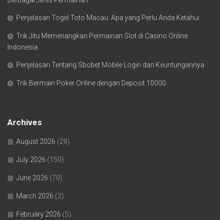
Penjelasan Togel Toto Macau: Apa yang Perlu Anda Ketahui
Trik Jitu Memenangkan Permainan Slot di Casino Online
Indonesia
Penjelasan Tentang Sbobet Mobile Login dan Keuntungannya
Trik Bermain Poker Online dengan Deposit 10000
Archives
August 2026
(29)
July 2026
(150)
June 2026
(70)
March 2026
(3)
February 2026
(5)