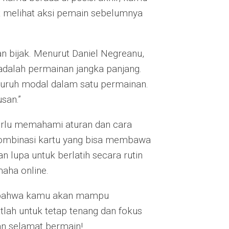
t melihat aksi pemain sebelumnya
an bijak. Menurut Daniel Negreanu,
adalah permainan jangka panjang.
luruh modal dalam satu permainan.
san.”
erlu memahami aturan dan cara
ombinasi kartu yang bisa membawa
lupa untuk berlatih secara rutin
aha online.
n bahwa kamu akan mampu
ah untuk tetap tenang dan fokus
n selamat bermain!