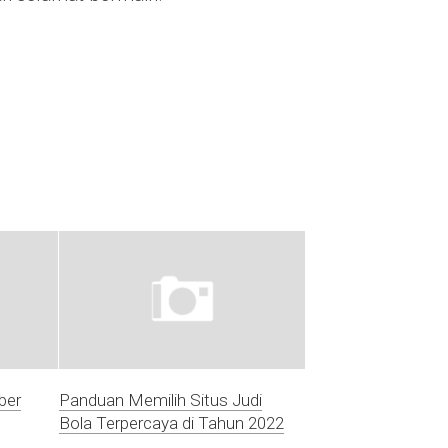
ber
Panduan Memilih Situs Judi
Bola Terpercaya di Tahun 2022