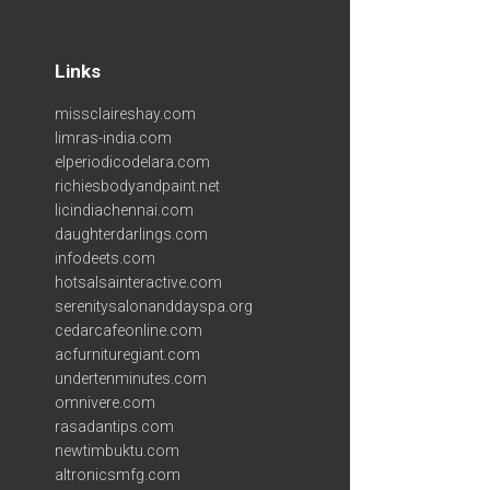
Links
missclaireshay.com
limras-india.com
elperiodicodelara.com
richiesbodyandpaint.net
licindiachennai.com
daughterdarlings.com
infodeets.com
hotsalsainteractive.com
serenitysalonanddayspa.org
cedarcafeonline.com
acfurnituregiant.com
undertenminutes.com
omnivere.com
rasadantips.com
newtimbuktu.com
altronicsmfg.com