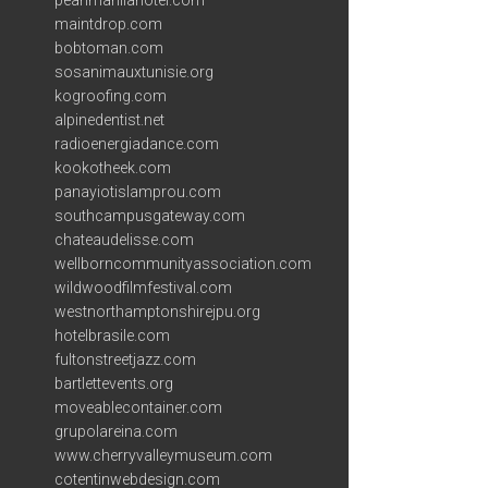
pearlmanilahotel.com
maintdrop.com
bobtoman.com
sosanimauxtunisie.org
kogroofing.com
alpinedentist.net
radioenergiadance.com
kookotheek.com
panayiotislamprou.com
southcampusgateway.com
chateaudelisse.com
wellborncommunityassociation.com
wildwoodfilmfestival.com
westnorthamptonshirejpu.org
hotelbrasile.com
fultonstreetjazz.com
bartlettevents.org
moveablecontainer.com
grupolareina.com
www.cherryvalleymuseum.com
cotentinwebdesign.com