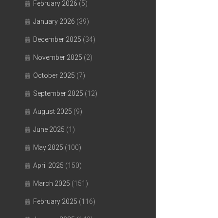
February 2026
(5)
January 2026
(39)
December 2025
(34)
November 2025
(2)
October 2025
(7)
September 2025
(12)
August 2025
(9)
June 2025
(1)
May 2025
(100)
April 2025
(150)
March 2025
(151)
February 2025
(116)