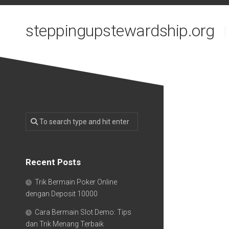
Skip
to
steppingupstewardship.org
content
Recent Posts
Trik Bermain Poker Online
dengan Deposit 10000
Cara Bermain Slot Demo: Tips
dan Trik Menang Terbaik