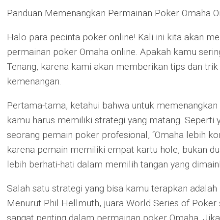
Panduan Memenangkan Permainan Poker Omaha On
Halo para pecinta poker online! Kali ini kita ak
permainan poker Omaha online. Apakah kamu sering
Tenang, karena kami akan memberikan tips dan tr
kemenangan.
Pertama-tama, ketahui bahwa untuk memenangkan 
kamu harus memiliki strategi yang matang. Seperti y
seorang pemain poker profesional, “Omaha lebih k
karena pemain memiliki empat kartu hole, bukan dua
lebih berhati-hati dalam memilih tangan yang dimain
Salah satu strategi yang bisa kamu terapkan adala
Menurut Phil Hellmuth, juara World Series of Poker 
sangat penting dalam permainan poker Omaha. Jika 