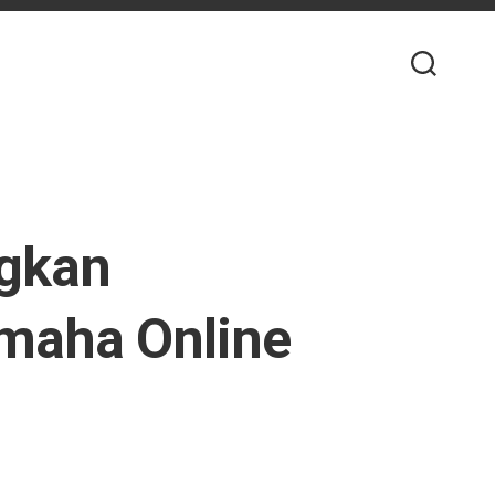
gkan
maha Online