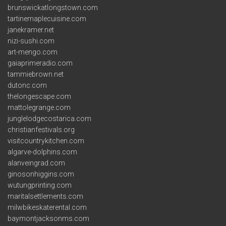
brunswickatlongstown.com
tartinemaplecuisine.com
janekramer.net
nizi-sushi.com
art-mengo.com
gaiaprimeradio.com
tammiebrown.net
dutonc.com
thelongescape.com
mattolegrange.com
junglelodgecostarica.com
christianfestivals.org
visitcountrykitchen.com
algarve-dolphins.com
alanveingrad.com
ginosonhiggins.com
wutungprinting.com
maritalsettlements.com
milwbikeskaterental.com
baymontjacksonms.com