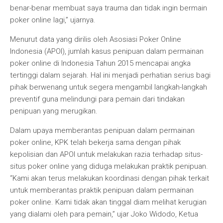
benar-benar membuat saya trauma dan tidak ingin bermain
poker online lagi,” ujarnya.
Menurut data yang dirilis oleh Asosiasi Poker Online
Indonesia (APOI), jumlah kasus penipuan dalam permainan
poker online di Indonesia Tahun 2015 mencapai angka
tertinggi dalam sejarah. Hal ini menjadi perhatian serius bagi
pihak berwenang untuk segera mengambil langkah-langkah
preventif guna melindungi para pemain dari tindakan
penipuan yang merugikan.
Dalam upaya memberantas penipuan dalam permainan
poker online, KPK telah bekerja sama dengan pihak
kepolisian dan APOI untuk melakukan razia terhadap situs-
situs poker online yang diduga melakukan praktik penipuan.
“Kami akan terus melakukan koordinasi dengan pihak terkait
untuk memberantas praktik penipuan dalam permainan
poker online. Kami tidak akan tinggal diam melihat kerugian
yang dialami oleh para pemain,” ujar Joko Widodo, Ketua