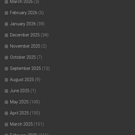
March 2026
(3)
February 2026
(5)
January 2026
(39)
December 2025
(34)
November 2025
(2)
October 2025
(7)
September 2025
(12)
August 2025
(9)
June 2025
(1)
May 2025
(100)
April 2025
(150)
March 2025
(151)