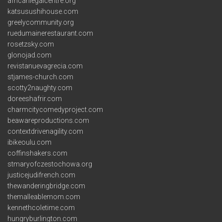
africanlegalcentre.org
katsusushihouse.com
greelycommunity.org
ruedumainerestaurant.com
rosetzsky.com
glonojad.com
revistanuevagrecia.com
stjames-church.com
scotty2naughty.com
doreeshafrir.com
charmcitycomedyproject.com
beawareproductions.com
contextdrivenagility.com
ibikeoulu.com
coffinshakers.com
stmaryofczestochowa.org
justicejudifrench.com
thewanderingbridge.com
themalleablemom.com
kennethcoletime.com
hungryburlington.com