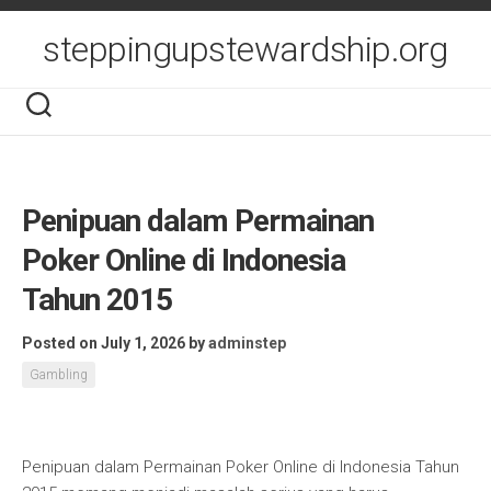
Skip
to
steppingupstewardship.org
content
Penipuan dalam Permainan
Poker Online di Indonesia
Tahun 2015
Posted on July 1, 2026
by
adminstep
Gambling
Penipuan dalam Permainan Poker Online di Indonesia Tahun