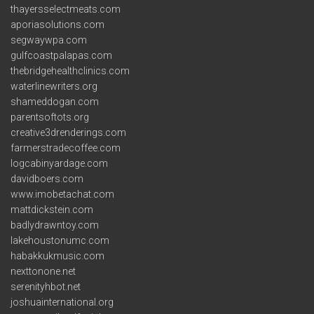
thayersselectmeats.com
aporiasolutions.com
segwaywpa.com
gulfcoastpalapas.com
thebridgehealthclinics.com
waterlinewriters.org
shameddogan.com
parentsoftots.org
creative3drenderings.com
farmerstradecoffee.com
logcabinyardage.com
davidboers.com
www.imobetachat.com
mattdickstein.com
badlydrawntoy.com
lakehoustonumc.com
habakkukmusic.com
nexttonone.net
serenityhbot.net
joshuainternational.org