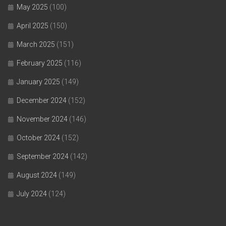
May 2025
(100)
April 2025
(150)
March 2025
(151)
February 2025
(116)
January 2025
(149)
December 2024
(152)
November 2024
(146)
October 2024
(152)
September 2024
(142)
August 2024
(149)
July 2024
(124)