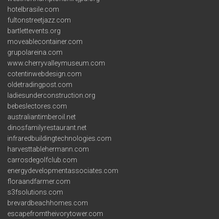
hotelbrasile.com
fultonstreetjazz.com
bartlettevents.org
moveablecontainer.com
grupolareina.com
www.cherryvalleymuseum.com
cotentinwebdesign.com
oldetradingpost.com
ladiesunderconstruction.org
bebeslectores.com
australiantimberoil.net
dinosfamilyrestaurant.net
infraredbuildingtechnologies.com
harvesttablehermann.com
carrosdegolfclub.com
energydevelopmentassociates.com
floraandfarmer.com
s3fsolutions.com
brevardbeachhomes.com
escapefromtheivorytower.com