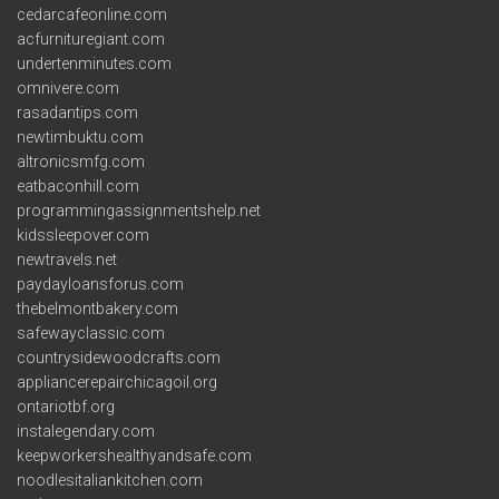
cedarcafeonline.com
acfurnituregiant.com
undertenminutes.com
omnivere.com
rasadantips.com
newtimbuktu.com
altronicsmfg.com
eatbaconhill.com
programmingassignmentshelp.net
kidssleepover.com
newtravels.net
paydayloansforus.com
thebelmontbakery.com
safewayclassic.com
countrysidewoodcrafts.com
appliancerepairchicagoil.org
ontariotbf.org
instalegendary.com
keepworkershealthyandsafe.com
noodlesitaliankitchen.com