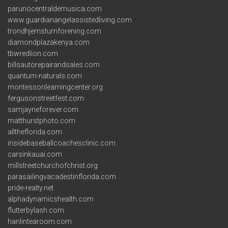
parunocentraldemusica.com
www.guardianangelassistedliving.com
trondhjemsturnforening.com
diamondplazakenya.com
tbwredlion.com
billsautorepairandsales.com
quantum-naturals.com
montessorilearningcenter.org
fergusonstreetfest.com
samjayneforever.com
matthurstphoto.com
alltheflorida.com
insidebaseballcoachesclinic.com
carsinkauai.com
millstreetchurchofchrist.org
parasailingvacadestinflorida.com
pride-realty.net
alphadynamicshealth.com
flutterbylash.com
hanlintearoom.com