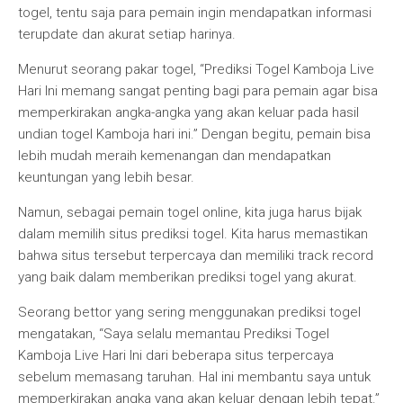
togel, tentu saja para pemain ingin mendapatkan informasi
terupdate dan akurat setiap harinya.
Menurut seorang pakar togel, “Prediksi Togel Kamboja Live
Hari Ini memang sangat penting bagi para pemain agar bisa
memperkirakan angka-angka yang akan keluar pada hasil
undian togel Kamboja hari ini.” Dengan begitu, pemain bisa
lebih mudah meraih kemenangan dan mendapatkan
keuntungan yang lebih besar.
Namun, sebagai pemain togel online, kita juga harus bijak
dalam memilih situs prediksi togel. Kita harus memastikan
bahwa situs tersebut terpercaya dan memiliki track record
yang baik dalam memberikan prediksi togel yang akurat.
Seorang bettor yang sering menggunakan prediksi togel
mengatakan, “Saya selalu memantau Prediksi Togel
Kamboja Live Hari Ini dari beberapa situs terpercaya
sebelum memasang taruhan. Hal ini membantu saya untuk
memperkirakan angka yang akan keluar dengan lebih tepat.”