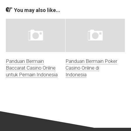
You may also like...
Panduan Bermain
Panduan Bermain Poker
Baccarat Casino Online
Casino Online di
untuk Pemain Indonesia
Indonesia