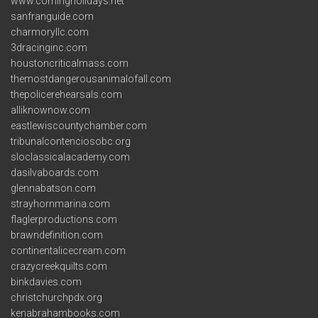
www.comingholidays.net
sanfranguide.com
charmoryllc.com
3dracinginc.com
houstoncriticalmass.com
themostdangerousanimalofall.com
thepolicerehearsals.com
alliknownow.com
eastlewiscountychamber.com
tribunalcontenciosobc.org
sloclassicalacademy.com
dasilvaboards.com
glennabatson.com
strayhornmarina.com
flaglerproductions.com
brawndefinition.com
continentalicecream.com
crazycreekquilts.com
binkdavies.com
christchurchpdx.org
kenabrahambooks.com