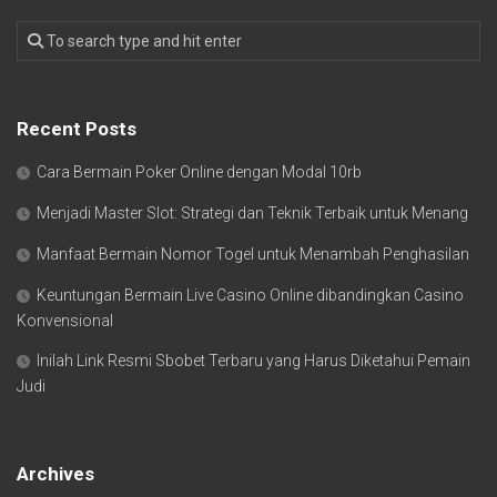
Recent Posts
Cara Bermain Poker Online dengan Modal 10rb
Menjadi Master Slot: Strategi dan Teknik Terbaik untuk Menang
Manfaat Bermain Nomor Togel untuk Menambah Penghasilan
Keuntungan Bermain Live Casino Online dibandingkan Casino
Konvensional
Inilah Link Resmi Sbobet Terbaru yang Harus Diketahui Pemain
Judi
Archives