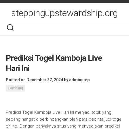
Skip
to
steppingupstewardship.org
content
Prediksi Togel Kamboja Live
Hari Ini
Posted on December 27, 2024
by
adminstep
Gambling
Prediksi Togel Kamboja Live Hari Ini menjadi topik yang
sedang hangat diperbincangkan oleh para pecinta judi togel
online. Dengan banyaknya situs yang menyediakan prediksi