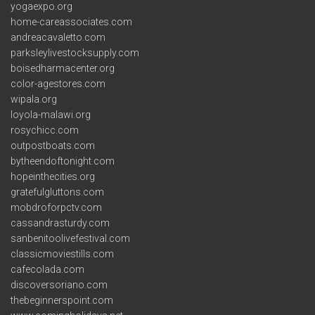
yogaexpo.org
home-careassociates.com
andreacavaletto.com
parksleylivestocksupply.com
boisedharmacenter.org
color-agestores.com
wipala.org
loyola-malawi.org
rosychicc.com
outpostboats.com
bytheendoftonight.com
hopeinthecities.org
gratefulgluttons.com
mobdroforpctv.com
cassandrasturdy.com
sanbenitoolivefestival.com
classicmoviestills.com
cafecolada.com
discoversoriano.com
thebeginnerspoint.com