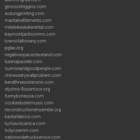
ginosonhiggins.com
wutungprinting.com
maritalsettlements.com
milwbikeskaterental.com
baymontjacksonms.com
townofaltonany.com
pglax.org
negativespacecleveland.com
liuteriapaoletti.com
sunriseandgoodpeople.com
chinesedrywallproblem.com
bendthreesistersinn.com
stjohns-flossmoor.org
funnyboneusa.com
cookiedustermusic.com
reconstructionensemble.org
kavitafabrics.com
luchavolcanica.com
holycownm.com
nationwidetruckservice.com