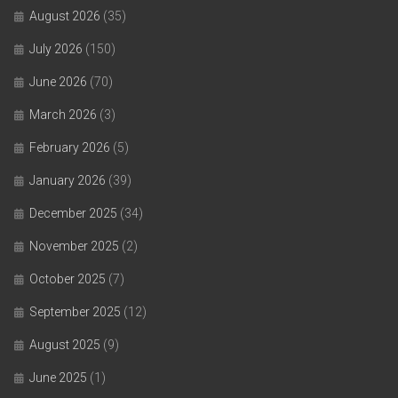
August 2026
(35)
July 2026
(150)
June 2026
(70)
March 2026
(3)
February 2026
(5)
January 2026
(39)
December 2025
(34)
November 2025
(2)
October 2025
(7)
September 2025
(12)
August 2025
(9)
June 2025
(1)