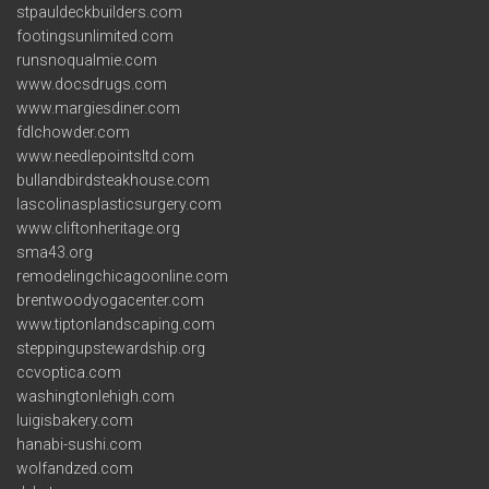
stpauldeckbuilders.com
footingsunlimited.com
runsnoqualmie.com
www.docsdrugs.com
www.margiesdiner.com
fdlchowder.com
www.needlepointsltd.com
bullandbirdsteakhouse.com
lascolinasplasticsurgery.com
www.cliftonheritage.org
sma43.org
remodelingchicagoonline.com
brentwoodyogacenter.com
www.tiptonlandscaping.com
steppingupstewardship.org
ccvoptica.com
washingtonlehigh.com
luigisbakery.com
hanabi-sushi.com
wolfandzed.com