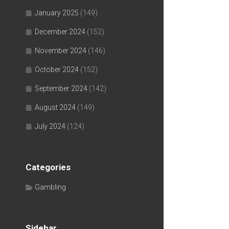
January 2025
(149)
December 2024
(152)
November 2024
(146)
October 2024
(152)
September 2024
(142)
August 2024
(149)
July 2024
(124)
Categories
Gambling
Sidebar