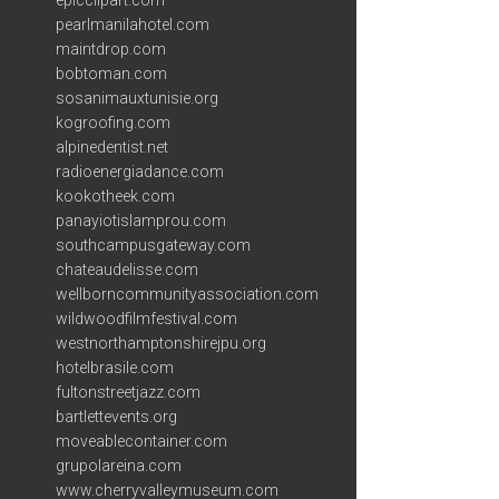
epicclipart.com
pearlmanilahotel.com
maintdrop.com
bobtoman.com
sosanimauxtunisie.org
kogroofing.com
alpinedentist.net
radioenergiadance.com
kookotheek.com
panayiotislamprou.com
southcampusgateway.com
chateaudelisse.com
wellborncommunityassociation.com
wildwoodfilmfestival.com
westnorthamptonshirejpu.org
hotelbrasile.com
fultonstreetjazz.com
bartlettevents.org
moveablecontainer.com
grupolareina.com
www.cherryvalleymuseum.com