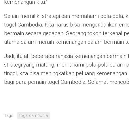
kemenangan kita.”
Selain memiliki strategi dan memahami pola-pola, ki
togel Cambodia. Kita harus bisa mengendalikan emos
bermain secara gegabah. Seorang tokoh terkenal per
utama dalam meraih kemenangan dalam bermain to
Jadi, itulah beberapa rahasia kemenangan bermain
strategi yang matang, memahami pola-pola dalam pe
tinggi, kita bisa meningkatkan peluang kemenangan k
bagi para pemain togel Cambodia. Selamat mencob
Tags:
togel cambodia