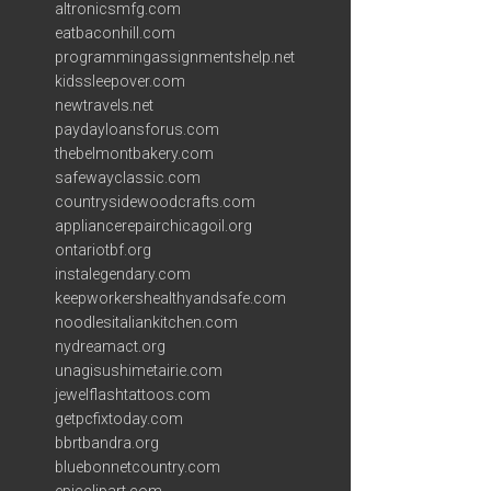
altronicsmfg.com
eatbaconhill.com
programmingassignmentshelp.net
kidssleepover.com
newtravels.net
paydayloansforus.com
thebelmontbakery.com
safewayclassic.com
countrysidewoodcrafts.com
appliancerepairchicagoil.org
ontariotbf.org
instalegendary.com
keepworkershealthyandsafe.com
noodlesitaliankitchen.com
nydreamact.org
unagisushimetairie.com
jewelflashtattoos.com
getpcfixtoday.com
bbrtbandra.org
bluebonnetcountry.com