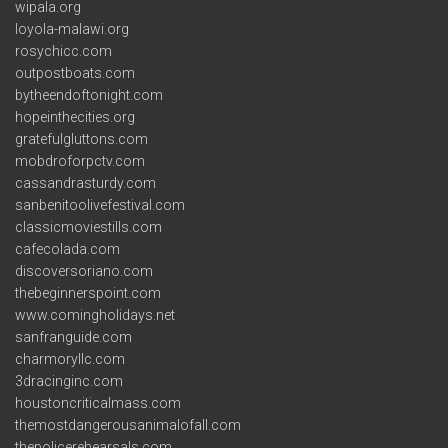
wipala.org
loyola-malawi.org
rosychicc.com
outpostboats.com
bytheendoftonight.com
hopeinthecities.org
gratefulgluttons.com
mobdroforpctv.com
cassandrasturdy.com
sanbenitoolivefestival.com
classicmoviestills.com
cafecolada.com
discoversoriano.com
thebeginnerspoint.com
www.comingholidays.net
sanfranguide.com
charmoryllc.com
3dracinginc.com
houstoncriticalmass.com
themostdangerousanimalofall.com
thepolicerehearsals.com