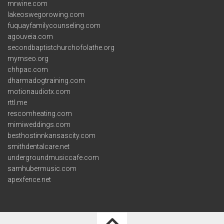
rnrwine.com
lakeoswegorowing.com
fuquayfamilycounseling.com
agouveia.com
secondbaptistchurchofolathe.org
mymseo.org
chhpac.com
dharmadogtraining.com
motionaudiotx.com
rttl.me
rescomheating.com
mimiweddings.com
besthostinnkansascity.com
smithdentalcare.net
undergroundmusiccafe.com
samhubermusic.com
apexfence.net