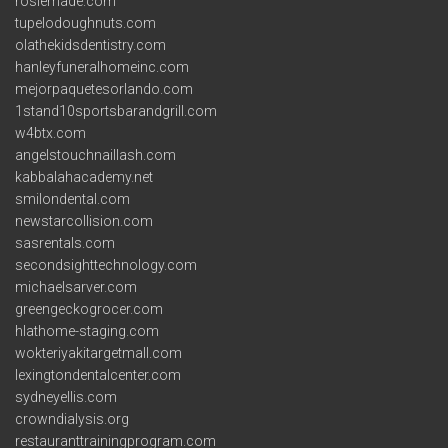
rosiemade.com
tupelodoughnuts.com
olathekidsdentistry.com
hanleyfuneralhomeinc.com
mejorpaquetesorlando.com
1stand10sportsbarandgrill.com
w4btx.com
angelstouchnaillash.com
kabbalahacademy.net
smilondental.com
newstarcollision.com
sasrentals.com
secondsighttechnology.com
michaelsarver.com
greengeckogrocer.com
hlathome-staging.com
wokteriyakitargetmall.com
lexingtondentalcenter.com
sydneyellis.com
crowndialysis.org
restauranttrainingprogram.com