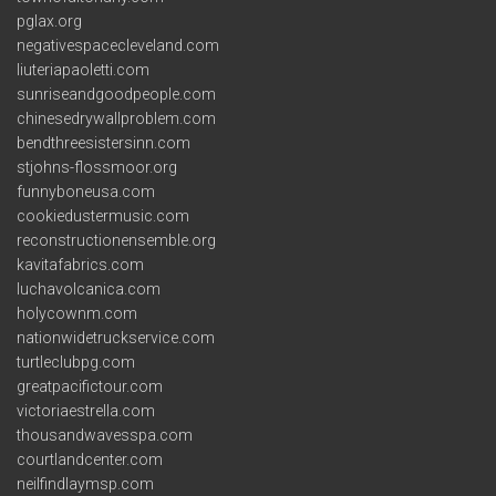
pglax.org
negativespacecleveland.com
liuteriapaoletti.com
sunriseandgoodpeople.com
chinesedrywallproblem.com
bendthreesistersinn.com
stjohns-flossmoor.org
funnyboneusa.com
cookiedustermusic.com
reconstructionensemble.org
kavitafabrics.com
luchavolcanica.com
holycownm.com
nationwidetruckservice.com
turtleclubpg.com
greatpacifictour.com
victoriaestrella.com
thousandwavesspa.com
courtlandcenter.com
neilfindlaymsp.com