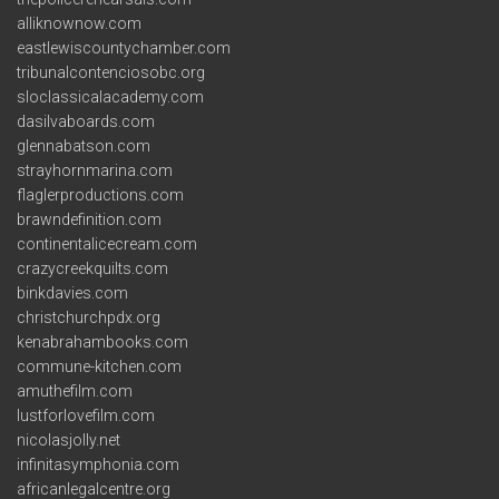
alliknownow.com
eastlewiscountychamber.com
tribunalcontenciosobc.org
sloclassicalacademy.com
dasilvaboards.com
glennabatson.com
strayhornmarina.com
flaglerproductions.com
brawndefinition.com
continentalicecream.com
crazycreekquilts.com
binkdavies.com
christchurchpdx.org
kenabrahambooks.com
commune-kitchen.com
amuthefilm.com
lustforlovefilm.com
nicolasjolly.net
infinitasymphonia.com
africanlegalcentre.org