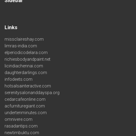
Sidebar
Links
missclaireshay.com
limras-india.com
elperiodicodelara.com
richiesbodyandpaint.net
licindiachennai.com
daughterdarlings.com
infodeets.com
hotsalsainteractive.com
serenitysalonanddayspa.org
cedarcafeonline.com
acfurnituregiant.com
undertenminutes.com
omnivere.com
rasadantips.com
newtimbuktu.com