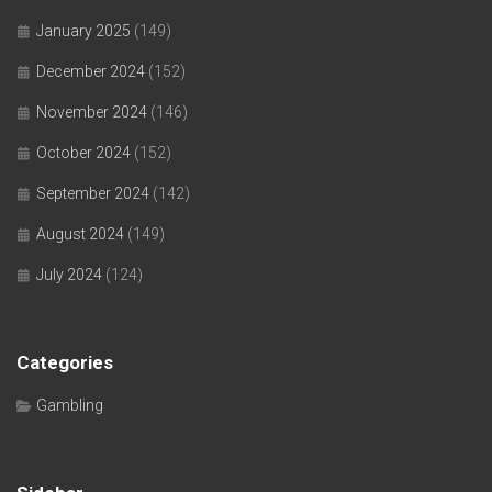
January 2025
(149)
December 2024
(152)
November 2024
(146)
October 2024
(152)
September 2024
(142)
August 2024
(149)
July 2024
(124)
Categories
Gambling