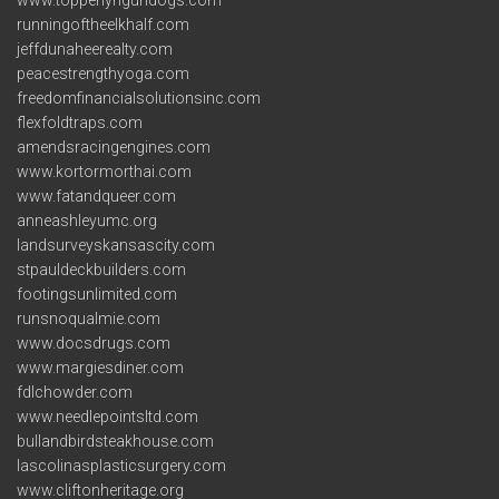
runningoftheelkhalf.com
jeffdunaheerealty.com
peacestrengthyoga.com
freedomfinancialsolutionsinc.com
flexfoldtraps.com
amendsracingengines.com
www.kortormorthai.com
www.fatandqueer.com
anneashleyumc.org
landsurveyskansascity.com
stpauldeckbuilders.com
footingsunlimited.com
runsnoqualmie.com
www.docsdrugs.com
www.margiesdiner.com
fdlchowder.com
www.needlepointsltd.com
bullandbirdsteakhouse.com
lascolinasplasticsurgery.com
www.cliftonheritage.org