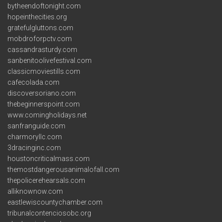
bytheendoftonight.com
hopeinthecities.org
gratefulgluttons.com
mobdroforpctv.com
cassandrasturdy.com
sanbenitoolivefestival.com
classicmoviestills.com
cafecolada.com
discoversoriano.com
thebeginnerspoint.com
www.comingholidays.net
sanfranguide.com
charmoryllc.com
3dracinginc.com
houstoncriticalmass.com
themostdangerousanimalofall.com
thepolicerehearsals.com
alliknownow.com
eastlewiscountychamber.com
tribunalcontenciosobc.org