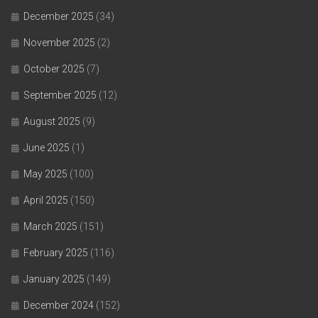
December 2025
(34)
November 2025
(2)
October 2025
(7)
September 2025
(12)
August 2025
(9)
June 2025
(1)
May 2025
(100)
April 2025
(150)
March 2025
(151)
February 2025
(116)
January 2025
(149)
December 2024
(152)