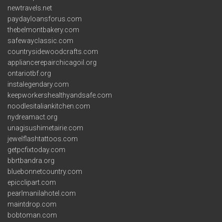
newtravels.net
paydayloansforus.com
thebelmontbakery.com
safewayclassic.com
countrysidewoodcrafts.com
appliancerepairchicagoil.org
ontariotbf.org
instalegendary.com
keepworkershealthyandsafe.com
noodlesitaliankitchen.com
nydreamact.org
unagisushimetairie.com
jewelflashtattoos.com
getpcfixtoday.com
bbrtbandra.org
bluebonnetcountry.com
epicclipart.com
pearlmanilahotel.com
maintdrop.com
bobtoman.com