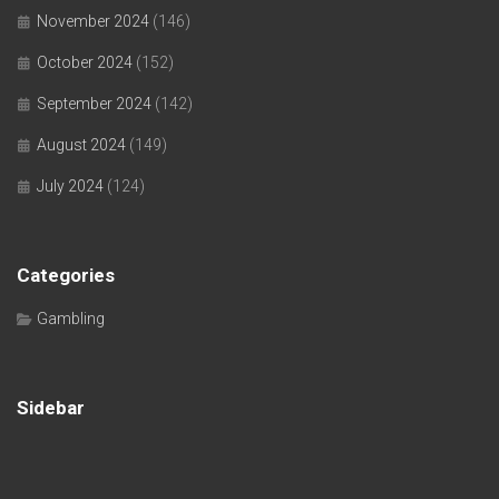
November 2024
(146)
October 2024
(152)
September 2024
(142)
August 2024
(149)
July 2024
(124)
Categories
Gambling
Sidebar