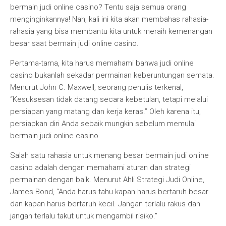
bermain judi online casino? Tentu saja semua orang
menginginkannya! Nah, kali ini kita akan membahas rahasia-
rahasia yang bisa membantu kita untuk meraih kemenangan
besar saat bermain judi online casino.
Pertama-tama, kita harus memahami bahwa judi online
casino bukanlah sekadar permainan keberuntungan semata.
Menurut John C. Maxwell, seorang penulis terkenal,
“Kesuksesan tidak datang secara kebetulan, tetapi melalui
persiapan yang matang dan kerja keras.” Oleh karena itu,
persiapkan diri Anda sebaik mungkin sebelum memulai
bermain judi online casino.
Salah satu rahasia untuk menang besar bermain judi online
casino adalah dengan memahami aturan dan strategi
permainan dengan baik. Menurut Ahli Strategi Judi Online,
James Bond, “Anda harus tahu kapan harus bertaruh besar
dan kapan harus bertaruh kecil. Jangan terlalu rakus dan
jangan terlalu takut untuk mengambil risiko.”