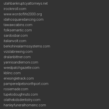
utahbankruptcyattorneys.net
irocknroll.com
www.wordoflife2000.org
idahosquaredancing.com
tawawcabins.com
folksemantic.com
sardosbar.com
italianvolt.com
berkshirealarmssystems.com
vizslabrewing.com
dralanbittner.com
yannisandlemoni.com
weedpatchgazette.com
kblinc.com
eriesingletrack.com
pamperedpetsnorthport.com
rosiemade.com
tupelodoughnuts.com
olathekidsdentistry.com
hanleyfuneralhomeinc.com