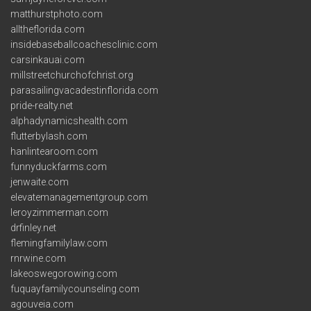
matthurstphoto.com
alltheflorida.com
insidebaseballcoachesclinic.com
carsinkauai.com
millstreetchurchofchrist.org
parasailingvacadestinflorida.com
pride-realty.net
alphadynamicshealth.com
flutterbylash.com
hanlintearoom.com
funnyduckfarms.com
jenwaite.com
elevatemanagementgroup.com
leroyzimmerman.com
drfinley.net
flemingfamilylaw.com
rnrwine.com
lakeoswegorowing.com
fuquayfamilycounseling.com
agouveia.com