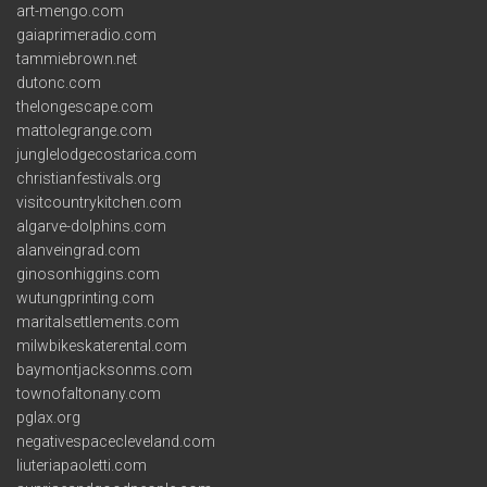
art-mengo.com
gaiaprimeradio.com
tammiebrown.net
dutonc.com
thelongescape.com
mattolegrange.com
junglelodgecostarica.com
christianfestivals.org
visitcountrykitchen.com
algarve-dolphins.com
alanveingrad.com
ginosonhiggins.com
wutungprinting.com
maritalsettlements.com
milwbikeskaterental.com
baymontjacksonms.com
townofaltonany.com
pglax.org
negativespacecleveland.com
liuteriapaoletti.com