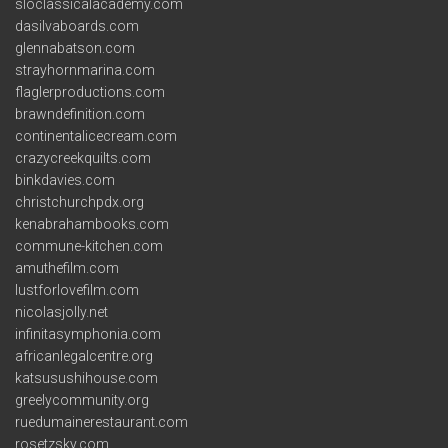
sloclassicalacademy.com
dasilvaboards.com
glennabatson.com
strayhornmarina.com
flaglerproductions.com
brawndefinition.com
continentalicecream.com
crazycreekquilts.com
binkdavies.com
christchurchpdx.org
kenabrahambooks.com
commune-kitchen.com
amuthefilm.com
lustforlovefilm.com
nicolasjolly.net
infinitasymphonia.com
africanlegalcentre.org
katsusushihouse.com
greelycommunity.org
ruedumainerestaurant.com
rosetzsky.com