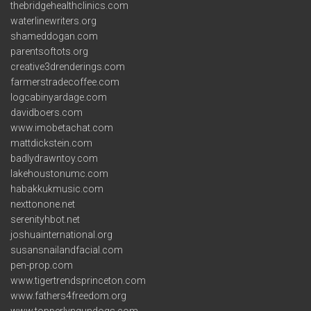
thebridgehealthclinics.com
waterlinewriters.org
shameddogan.com
parentsoftots.org
creative3drenderings.com
farmerstradecoffee.com
logcabinyardage.com
davidboers.com
www.imobetachat.com
mattdickstein.com
badlydrawntoy.com
lakehoustonumc.com
habakkukmusic.com
nexttonone.net
serenityhbot.net
joshuainternational.org
susansnailandfacial.com
pen-prop.com
www.tigertrendsprinceton.com
www.fathers4freedom.org
www.topperlyngundogs.com