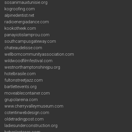
sosanimauxtunisie.org
kogroofing.com
alpinedentist.net
radioenergiadance.com
kookotheek.com
panayiotislamprou.com
southcampusgateway.com
chateaudelisse.com
wellborncommunityassociation.com
wildwoodfilmfestival.com
westnorthamptonshirejpu.org
hotelbrasile.com
fultonstreetjazz.com
bartlettevents.org
moveablecontainer.com
grupolareina.com
www.cherryvalleymuseum.com
cotentinwebdesign.com
oldetradingpost.com
ladiesunderconstruction.org
bebeslectores.com