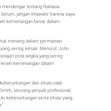
ah mendengar tentang Rahasia
belum, jangan khawatir karena saya
eraih kemenangan besar dalam
 untuk menang dalam permainan
ang sering keluar. Menurut John
lajari pola angka yang sering
k meraih kemenangan dalam
keberuntungan dan intuisi saat
mith, seorang penjudi profesional,
i keberuntungan serta intuisi yang
.”