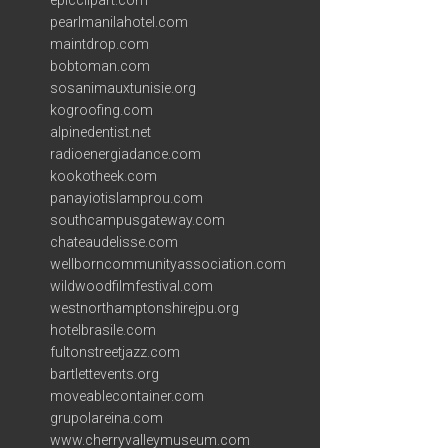
epicclipart.com
pearlmanilahotel.com
maintdrop.com
bobtoman.com
sosanimauxtunisie.org
kogroofing.com
alpinedentist.net
radioenergiadance.com
kookotheek.com
panayiotislamprou.com
southcampusgateway.com
chateaudelisse.com
wellborncommunityassociation.com
wildwoodfilmfestival.com
westnorthamptonshirejpu.org
hotelbrasile.com
fultonstreetjazz.com
bartlettevents.org
moveablecontainer.com
grupolareina.com
www.cherryvalleymuseum.com