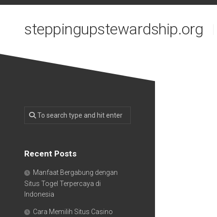
Skip
to
steppingupstewardship.org
content
Recent Posts
Manfaat Bergabung dengan
Situs Togel Terpercaya di
Indonesia
Cara Memilih Situs Casino