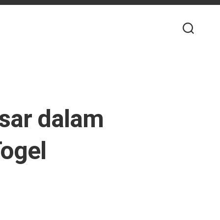
sar dalam
ogel