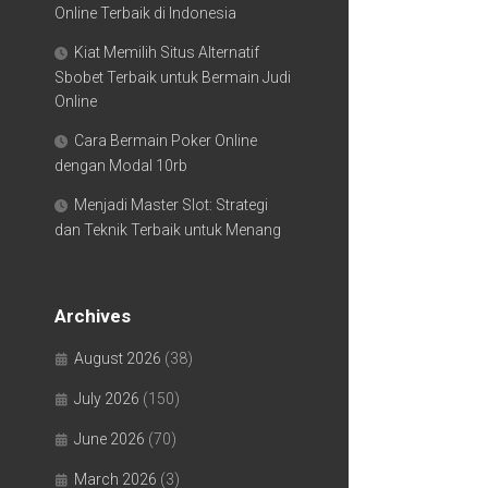
Online Terbaik di Indonesia
Kiat Memilih Situs Alternatif
Sbobet Terbaik untuk Bermain Judi
Online
Cara Bermain Poker Online
dengan Modal 10rb
Menjadi Master Slot: Strategi
dan Teknik Terbaik untuk Menang
Archives
August 2026
(38)
July 2026
(150)
June 2026
(70)
March 2026
(3)