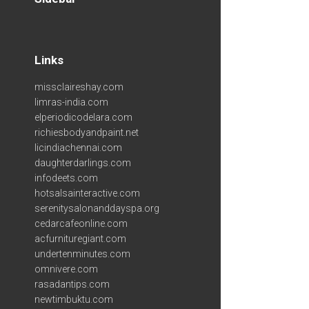
Links
missclaireshay.com
limras-india.com
elperiodicodelara.com
richiesbodyandpaint.net
licindiachennai.com
daughterdarlings.com
infodeets.com
hotsalsainteractive.com
serenitysalonanddayspa.org
cedarcafeonline.com
acfurnituregiant.com
undertenminutes.com
omnivere.com
rasadantips.com
newtimbuktu.com