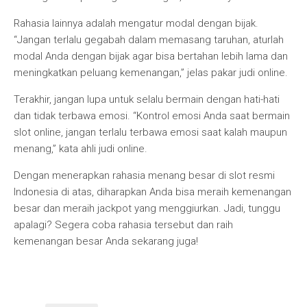
Rahasia lainnya adalah mengatur modal dengan bijak.
“Jangan terlalu gegabah dalam memasang taruhan, aturlah
modal Anda dengan bijak agar bisa bertahan lebih lama dan
meningkatkan peluang kemenangan,” jelas pakar judi online.
Terakhir, jangan lupa untuk selalu bermain dengan hati-hati
dan tidak terbawa emosi. “Kontrol emosi Anda saat bermain
slot online, jangan terlalu terbawa emosi saat kalah maupun
menang,” kata ahli judi online.
Dengan menerapkan rahasia menang besar di slot resmi
Indonesia di atas, diharapkan Anda bisa meraih kemenangan
besar dan meraih jackpot yang menggiurkan. Jadi, tunggu
apalagi? Segera coba rahasia tersebut dan raih
kemenangan besar Anda sekarang juga!