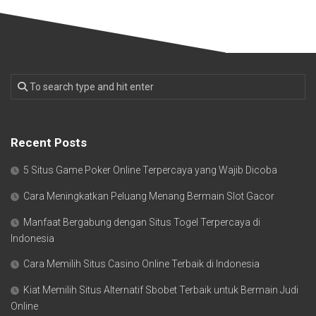
Recent Posts
5 Situs Game Poker Online Terpercaya yang Wajib Dicoba
Cara Meningkatkan Peluang Menang Bermain Slot Gacor
Manfaat Bergabung dengan Situs Togel Terpercaya di
Indonesia
Cara Memilih Situs Casino Online Terbaik di Indonesia
Kiat Memilih Situs Alternatif Sbobet Terbaik untuk Bermain Judi
Online