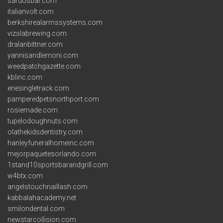
sardosbar.com
italianvolt.com
berkshirealarmssystems.com
vizslabrewing.com
dralanbittner.com
yannisandlemoni.com
weedpatchgazette.com
kblinc.com
eriesingletrack.com
pamperedpetsnorthport.com
rosiemade.com
tupelodoughnuts.com
olathekidsdentistry.com
hanleyfuneralhomeinc.com
mejorpaquetesorlando.com
1stand10sportsbarandgrill.com
w4btx.com
angelstouchnaillash.com
kabbalahacademy.net
smilondental.com
newstarcollision.com