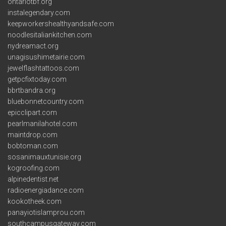
ontariotbf.org
instalegendary.com
keepworkershealthyandsafe.com
noodlesitaliankitchen.com
nydreamact.org
unagisushimetairie.com
jewelflashtattoos.com
getpcfixtoday.com
bbrtbandra.org
bluebonnetcountry.com
epicclipart.com
pearlmanilahotel.com
maintdrop.com
bobtoman.com
sosanimauxtunisie.org
kogroofing.com
alpinedentist.net
radioenergiadance.com
kookotheek.com
panayiotislamprou.com
southcampusgateway.com