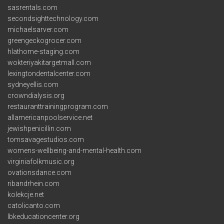
sasrentals.com
secondsighttechnology.com
michaelsarver.com
greengeckogrocer.com
hlathome-staging.com
wokteriyakitargetmall.com
lexingtondentalcenter.com
sydneyellis.com
crowndialysis.org
restauranttrainingprogram.com
allamericanpoolservice.net
jewishpenicillin.com
tomsavagestudios.com
womens-wellbeing-and-mental-health.com
virginiafolkmusic.org
ovationsdance.com
ribandrhein.com
kolekcje.net
catolicanto.com
lbkeducationcenter.org