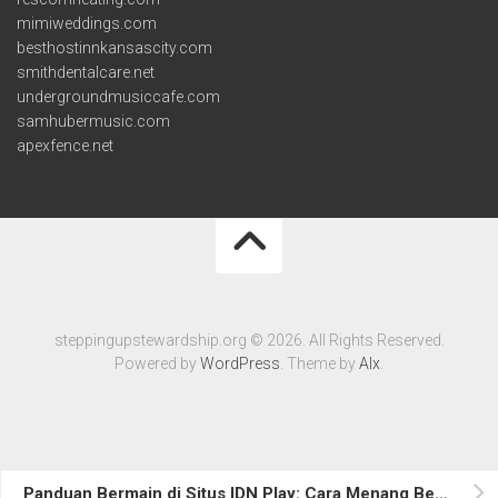
mimiweddings.com
besthostinnkansascity.com
smithdentalcare.net
undergroundmusiccafe.com
samhubermusic.com
apexfence.net
steppingupstewardship.org © 2026. All Rights Reserved.
Powered by
WordPress
. Theme by
Alx
.
Panduan Bermain di Situs IDN Play: Cara Menang Besar dan Tips Terbaik