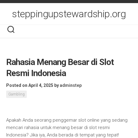
Skip
to
steppingupstewardship.org
content
Rahasia Menang Besar di Slot
Resmi Indonesia
Posted on April 4, 2025
by
adminstep
Gambling
Apakah Anda seorang penggemar slot online yang sedang
mencari rahasia untuk menang besar di slot resmi
Indonesia? Jika iya, Anda berada di tempat yang tepat!