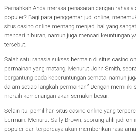
Pernahkah Anda merasa penasaran dengan rahasia su
populer? Bagi para penggemar judi online, menemu
situs casino online memang menjadi hal yang sanga
mencari hiburan, namun juga mencari keuntungan ya
tersebut.
Salah satu rahasia sukses bermain di situs casino on
permainan yang matang. Menurut John Smith, seorang
bergantung pada keberuntungan semata, namun juga 
dalam setiap langkah permainan.” Dengan memiliki s
meraih kemenangan akan semakin besar.
Selain itu, pemilihan situs casino online yang terpe
bermain. Menurut Sally Brown, seorang ahli judi onli
populer dan terpercaya akan memberikan rasa ama