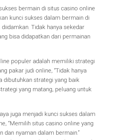
kses bermain di situs casino online
kan kunci sukses dalam bermain di
t diidamkan. Tidak hanya sekedar
ng bisa didapatkan dari permainan
line populer adalah memiliki strategi
 pakar judi online, “Tidak hanya
dibutuhkan strategi yang baik
trategi yang matang, peluang untuk
rcaya juga menjadi kunci sukses dalam
ne, “Memilih situs casino online yang
n dan nyaman dalam bermain.”