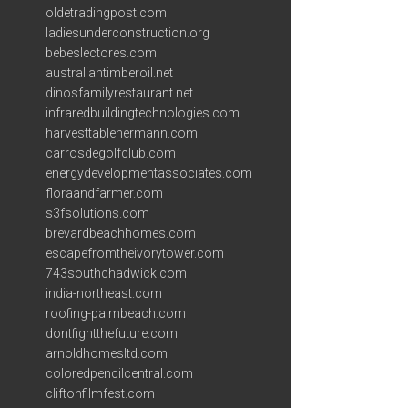
oldetradingpost.com
ladiesunderconstruction.org
bebeslectores.com
australiantimberoil.net
dinosfamilyrestaurant.net
infraredbuildingtechnologies.com
harvesttablehermann.com
carrosdegolfclub.com
energydevelopmentassociates.com
floraandfarmer.com
s3fsolutions.com
brevardbeachhomes.com
escapefromtheivorytower.com
743southchadwick.com
india-northeast.com
roofing-palmbeach.com
dontfightthefuture.com
arnoldhomesltd.com
coloredpencilcentral.com
cliftonfilmfest.com