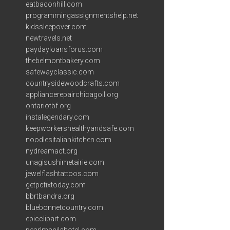
eatbaconhill.com
programmingassignmentshelp.net
kidssleepover.com
newtravels.net
paydayloansforus.com
thebelmontbakery.com
safewayclassic.com
countrysidewoodcrafts.com
appliancerepairchicagoil.org
ontariotbf.org
instalegendary.com
keepworkershealthyandsafe.com
noodlesitaliankitchen.com
nydreamact.org
unagisushimetairie.com
jewelflashtattoos.com
getpcfixtoday.com
bbrtbandra.org
bluebonnetcountry.com
epicclipart.com