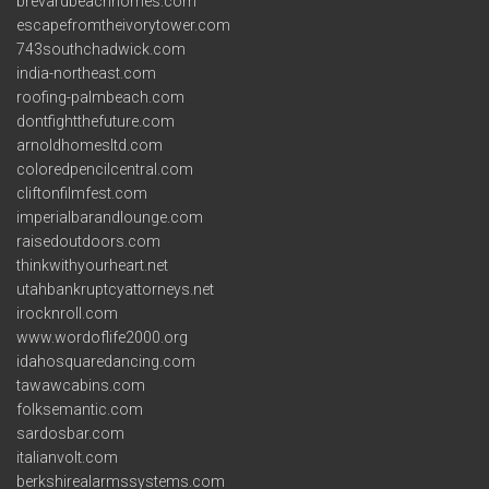
brevardbeachhomes.com
escapefromtheivorytower.com
743southchadwick.com
india-northeast.com
roofing-palmbeach.com
dontfightthefuture.com
arnoldhomesltd.com
coloredpencilcentral.com
cliftonfilmfest.com
imperialbarandlounge.com
raisedoutdoors.com
thinkwithyourheart.net
utahbankruptcyattorneys.net
irocknroll.com
www.wordoflife2000.org
idahosquaredancing.com
tawawcabins.com
folksemantic.com
sardosbar.com
italianvolt.com
berkshirealarmssystems.com