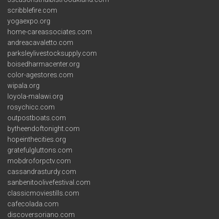
scribblefire.com
yogaexpo.org
home-careassociates.com
andreacavaletto.com
parksleylivestocksupply.com
boisedharmacenter.org
color-agestores.com
wipala.org
loyola-malawi.org
rosychicc.com
outpostboats.com
bytheendoftonight.com
hopeinthecities.org
gratefulgluttons.com
mobdroforpctv.com
cassandrasturdy.com
sanbenitoolivefestival.com
classicmoviestills.com
cafecolada.com
discoversoriano.com