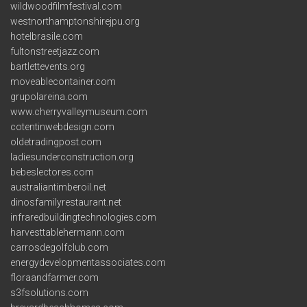
wildwoodfilmfestival.com
westnorthamptonshirejpu.org
hotelbrasile.com
fultonstreetjazz.com
bartlettevents.org
moveablecontainer.com
grupolareina.com
www.cherryvalleymuseum.com
cotentinwebdesign.com
oldetradingpost.com
ladiesunderconstruction.org
bebeslectores.com
australiantimberoil.net
dinosfamilyrestaurant.net
infraredbuildingtechnologies.com
harvesttablehermann.com
carrosdegolfclub.com
energydevelopmentassociates.com
floraandfarmer.com
s3fsolutions.com