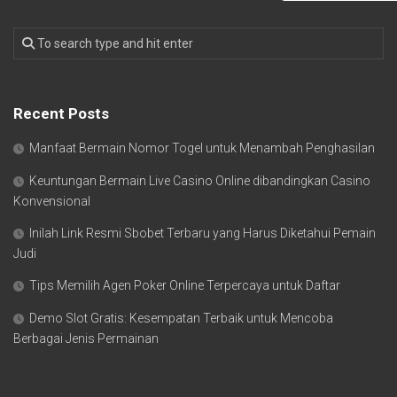
Recent Posts
Manfaat Bermain Nomor Togel untuk Menambah Penghasilan
Keuntungan Bermain Live Casino Online dibandingkan Casino
Konvensional
Inilah Link Resmi Sbobet Terbaru yang Harus Diketahui Pemain
Judi
Tips Memilih Agen Poker Online Terpercaya untuk Daftar
Demo Slot Gratis: Kesempatan Terbaik untuk Mencoba
Berbagai Jenis Permainan