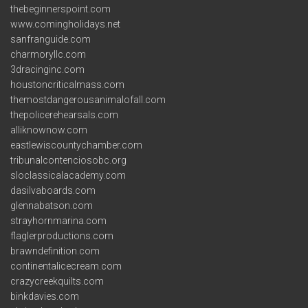
thebeginnerspoint.com
www.comingholidays.net
sanfranguide.com
charmoryllc.com
3dracinginc.com
houstoncriticalmass.com
themostdangerousanimalofall.com
thepolicerehearsals.com
alliknownow.com
eastlewiscountychamber.com
tribunalcontenciosobc.org
sloclassicalacademy.com
dasilvaboards.com
glennabatson.com
strayhornmarina.com
flaglerproductions.com
brawndefinition.com
continentalicecream.com
crazycreekquilts.com
binkdavies.com