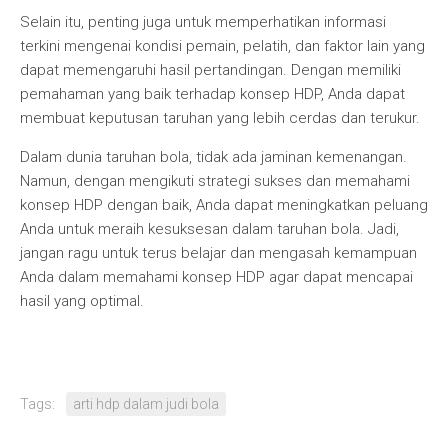
Selain itu, penting juga untuk memperhatikan informasi
terkini mengenai kondisi pemain, pelatih, dan faktor lain yang
dapat memengaruhi hasil pertandingan. Dengan memiliki
pemahaman yang baik terhadap konsep HDP, Anda dapat
membuat keputusan taruhan yang lebih cerdas dan terukur.
Dalam dunia taruhan bola, tidak ada jaminan kemenangan.
Namun, dengan mengikuti strategi sukses dan memahami
konsep HDP dengan baik, Anda dapat meningkatkan peluang
Anda untuk meraih kesuksesan dalam taruhan bola. Jadi,
jangan ragu untuk terus belajar dan mengasah kemampuan
Anda dalam memahami konsep HDP agar dapat mencapai
hasil yang optimal.
Tags:
arti hdp dalam judi bola